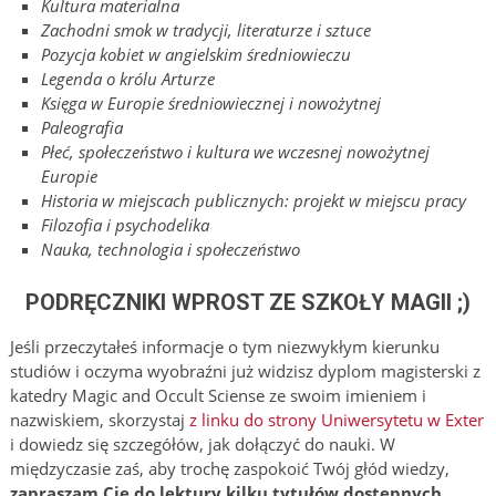
Kultura materialna
Zachodni smok w tradycji, literaturze i sztuce
Pozycja kobiet w angielskim średniowieczu
Legenda o królu Arturze
Księga w Europie średniowiecznej i nowożytnej
Paleografia
Płeć, społeczeństwo i kultura we wczesnej nowożytnej
Europie
Historia w miejscach publicznych: projekt w miejscu pracy
Filozofia i psychodelika
Nauka, technologia i społeczeństwo
PODRĘCZNIKI WPROST ZE SZKOŁY MAGII ;)
Jeśli przeczytałeś informacje o tym niezwykłym kierunku
studiów i oczyma wyobraźni już widzisz dyplom magisterski z
katedry Magic and Occult Sciense ze swoim imieniem i
nazwiskiem, skorzystaj
z linku do strony Uniwersytetu w Exter
i dowiedz się szczegółów, jak dołączyć do nauki. W
międzyczasie zaś, aby trochę zaspokoić Twój głód wiedzy,
zapraszam Cię do lektury kilku tytułów dostępnych