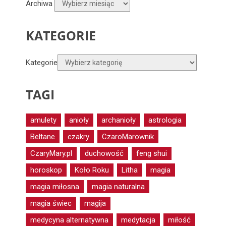
Archiwa
KATEGORIE
Kategorie
TAGI
amulety
anioły
archanioły
astrologia
Beltane
czakry
CzaroMarownik
CzaryMary.pl
duchowość
feng shui
horoskop
Koło Roku
Litha
magia
magia miłosna
magia naturalna
magia świec
magija
medycyna alternatywna
medytacja
miłość