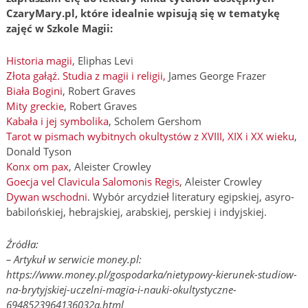
CzaryMary.pl, które idealnie wpisują się w tematykę
zajęć w Szkole Magii:
Historia magii,
Eliphas Levi
Złota gałąź. Studia z magii i religii,
James George Frazer
Biała Bogini
, Robert Graves
Mity greckie
, Robert Graves
Kabała i jej symbolika
, Scholem Gershom
Tarot w pismach wybitnych okultystów z XVIII, XIX i XX wieku
,
Donald Tyson
Konx om pax
, Aleister Crowley
Goecja vel Clavicula Salomonis Regis
, Aleister Crowley
Dywan wschodni
. Wybór arcydzieł literatury egipskiej, asyro-
babilońskiej, hebrajskiej, arabskiej, perskiej i indyjskiej.
Źródła:
– Artykuł w serwicie money.pl:
https://www.money.pl/gospodarka/nietypowy-kierunek-studiow-
na-brytyjskiej-uczelni-magia-i-nauki-okultystyczne-
6948523964136032a.html