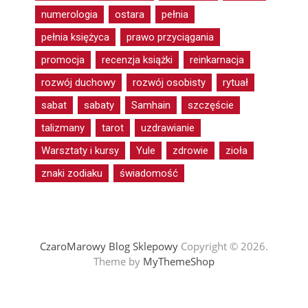
numerologia
ostara
pełnia
pełnia księżyca
prawo przyciągania
promocja
recenzja książki
reinkarnacja
rozwój duchowy
rozwój osobisty
rytuał
sabat
sabaty
Samhain
szczęście
talizmany
tarot
uzdrawianie
Warsztaty i kursy
Yule
zdrowie
zioła
znaki zodiaku
świadomość
CzaroMarowy Blog Sklepowy
Copyright © 2026.
Theme by
MyThemeShop