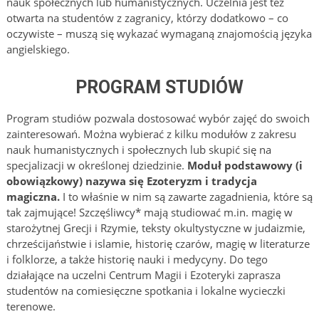
nauk społecznych lub humanistycznych. Uczelnia jest też
otwarta na studentów z zagranicy, którzy dodatkowo – co
oczywiste – muszą się wykazać wymaganą znajomością języka
angielskiego.
PROGRAM STUDIÓW
Program studiów pozwala dostosować wybór zajęć do swoich
zainteresowań. Można wybierać z kilku modułów z zakresu
nauk humanistycznych i społecznych lub skupić się na
specjalizacji w określonej dziedzinie.
Moduł podstawowy (i
obowiązkowy) nazywa się Ezoteryzm i tradycja
magiczna.
I to właśnie w nim są zawarte zagadnienia, które są
tak zajmujące! Szczęśliwcy* mają studiować m.in. magię w
starożytnej Grecji i Rzymie, teksty okultystyczne w judaizmie,
chrześcijaństwie i islamie, historię czarów, magię w literaturze
i folklorze, a także historię nauki i medycyny. Do tego
działające na uczelni Centrum Magii i Ezoteryki zaprasza
studentów na comiesięczne spotkania i lokalne wycieczki
terenowe.