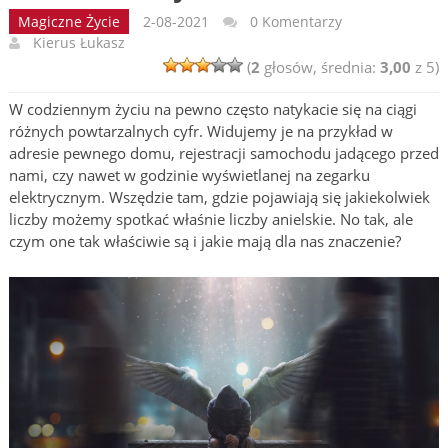
Magiczne Życie
2-08-2021
0 Komentarzy
Kierus Łukasz
(
2
głosów, średnia:
3,00
z 5)
W codziennym życiu na pewno często natykacie się na ciągi
różnych powtarzalnych cyfr. Widujemy je na przykład w
adresie pewnego domu, rejestracji samochodu jadącego przed
nami, czy nawet w godzinie wyświetlanej na zegarku
elektrycznym. Wszędzie tam, gdzie pojawiają się jakiekolwiek
liczby możemy spotkać właśnie liczby anielskie. No tak, ale
czym one tak właściwie są i jakie mają dla nas znaczenie?