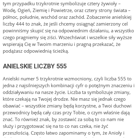
tym przypadku trzykrotnie symbolizuje cztery żywioły –
Wodę, Ogień, Ziemię i Powietrze, oraz cztery strony świata –
północ, południe, wschód oraz zachód. Zobaczenie anielskiej
liczby 444 to znak, że jeśli chcemy osiągnąć zamierzony cel
powinniśmy skupić się na odpowiednim działaniu, a wszystko
czego pragniemy się ziści. Wszechświat i wszelkie siły wyższe
wspierają Cię w Twoim marzeniu i pragną przekazać, że
podążasz odpowiednią ścieżką.
ANIELSKIE LICZBY 555
Anielski numer 5 trzykrotnie wzmocniony, czyli liczba 555 to
jedna z najsilniejszych kombinacji cyfr o potężnym znaczeniu i
oddziaływaniu na nasze życie. Liczba ta symbolizuje zmiany,
które czekają na Twojej drodze. Nie masz się jednak czego
obawiać – wszystkie zmiany będą korzystne, a Twoi duchowi
przewodnicy będą cały czas przy Tobie, o czym właśnie dają
znać. To również znak, by zostawić za sobą to co nam nie
służy i przygotować się na to co nas czeka, nie żyć
przeszłością. Często łatwo zapominamy o tym, że Anioły i