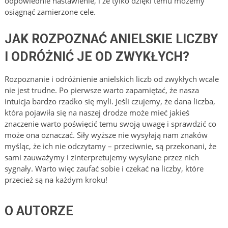
odpowiednie nastawienie, i że tylko dzięki temu możemy
osiągnąć zamierzone cele.
JAK ROZPOZNAĆ ANIELSKIE LICZBY
I ODRÓŻNIĆ JE OD ZWYKŁYCH?
Rozpoznanie i odróżnienie anielskich liczb od zwykłych wcale
nie jest trudne. Po pierwsze warto zapamiętać, że nasza
intuicja bardzo rzadko się myli. Jeśli czujemy, że dana liczba,
która pojawiła się na naszej drodze może mieć jakieś
znaczenie warto poświęcić temu swoją uwagę i sprawdzić co
może ona oznaczać. Siły wyższe nie wysyłają nam znaków
myśląc, że ich nie odczytamy – przeciwnie, są przekonani, że
sami zauważymy i zinterpretujemy wysyłane przez nich
sygnały. Warto więc zaufać sobie i czekać na liczby, które
przecież są na każdym kroku!
O AUTORZE