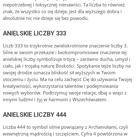
niepotrzebnej i toksycznej nienawiści. Ta liczba to również
znak, że wszystko co się dzieje, jest dla wyższego dobra i
absolutnie nic nie dzieje się bez powodu.
ANIELSKIE LICZBY 333
Liczb 333 to trzykrotnie zwielokrotnione znaczenie liczby 3.
Silne w swoim przekazie i bezkompromisowe znaczenie tej
anielskiej liczby symbolizuje trójcę – zarówno ducha, umysł i
ciało, jak i trojaką naturę Boskości. Spotykanie tejże liczby na
swojej drodze oznacza bliskość sił wyższych w Twoim
otoczeniu i życiu. Ma na celu zachęcić Cię do używania Twojej
kreatywności, wykorzystania talentów i podejmowania
nowych wyborów. Podtrzymuj swoje relacje, dbaj o więzi z
innymi ludźmi i żyj w harmonii z Wszechświatem.
ANIELSKIE LICZBY 444
Liczba 444 to symbol silnie powiązany z Archaniołami, czyli
wewnętrzną mądrością i szczęściem. Cyfra 4 powtórzona w