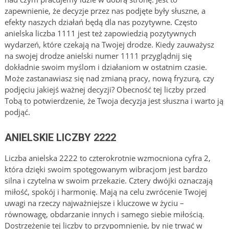
zapewnienie, że decyzje przez nas podjęte były słuszne, a
efekty naszych działań będą dla nas pozytywne. Często
anielska liczba 1111 jest też zapowiedzią pozytywnych
wydarzeń, które czekają na Twojej drodze. Kiedy zauważysz
na swojej drodze anielski numer 1111 przyglądnij się
dokładnie swoim myślom i działaniom w ostatnim czasie.
Może zastanawiasz się nad zmianą pracy, nową fryzurą, czy
podjęciu jakiejś ważnej decyzji? Obecność tej liczby przed
Tobą to potwierdzenie, że Twoja decyzja jest słuszna i warto ją
podjąć.
ANIELSKIE LICZBY 2222
Liczba anielska 2222 to czterokrotnie wzmocniona cyfra 2,
która dzięki swoim spotęgowanym wibracjom jest bardzo
silna i czytelna w swoim przekazie. Cztery dwójki oznaczają
miłość, spokój i harmonię. Mają na celu zwrócenie Twojej
uwagi na rzeczy najważniejsze i kluczowe w życiu –
równowagę, obdarzanie innych i samego siebie miłością.
Dostrzeżenie tej liczby to przypomnienie, by nie trwać w