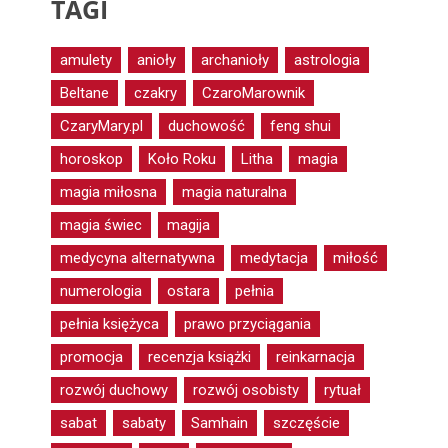
TAGI
amulety
anioły
archanioły
astrologia
Beltane
czakry
CzaroMarownik
CzaryMary.pl
duchowość
feng shui
horoskop
Koło Roku
Litha
magia
magia miłosna
magia naturalna
magia świec
magija
medycyna alternatywna
medytacja
miłość
numerologia
ostara
pełnia
pełnia księżyca
prawo przyciągania
promocja
recenzja książki
reinkarnacja
rozwój duchowy
rozwój osobisty
rytuał
sabat
sabaty
Samhain
szczęście