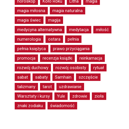
horoskop
Koło Roku
Litha
magia
magia miłosna
magia naturalna
magia świec
magija
medycyna alternatywna
medytacja
miłość
numerologia
ostara
pełnia
pełnia księżyca
prawo przyciągania
promocja
recenzja książki
reinkarnacja
rozwój duchowy
rozwój osobisty
rytuał
sabat
sabaty
Samhain
szczęście
talizmany
tarot
uzdrawianie
Warsztaty i kursy
Yule
zdrowie
zioła
znaki zodiaku
świadomość