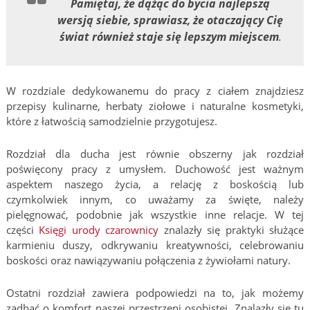
Pamiętaj, że dążąc do bycia najlepszą
wersją siebie, sprawiasz, że
otaczający Cię
świat również staje się lepszym miejscem
.
W rozdziale dedykowanemu do pracy z ciałem znajdziesz
przepisy kulinarne, herbaty ziołowe i naturalne kosmetyki,
które z łatwością samodzielnie przygotujesz.
Rozdział dla ducha jest równie obszerny jak rozdział
poświęcony pracy z umysłem. Duchowość jest ważnym
aspektem naszego życia, a relację z boskością lub
czymkolwiek innym, co uważamy za święte, należy
pielęgnować, podobnie jak wszystkie inne relacje. W tej
części
Księgi urody czarownicy
znalazły się praktyki służące
karmieniu duszy, odkrywaniu kreatywności, celebrowaniu
boskości oraz nawiązywaniu połączenia z żywiołami natury.
Ostatni rozdział zawiera podpowiedzi na to, jak możemy
zadbać o komfort naszej przestrzeni osobistej. Znalazły się tu