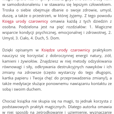
w samodoskonaleniu i w stawaniu się lepszym człowiekiem.
Troska o siebie obejmuje dbanie o swoje zdrowie, umysł,
duszę, a także o przestrzeń, w której żyjemy. Z tego powodu
Księga urody czarownicy
omawia każdą z tych dziedzin z
osobna. Podzielona jest na pięć rozdziałów: 1. Magiczne
wsparcie kondycji psychicznej, emocjonalnej i zdrowotnej, 2.
Umysł, 3. Ciało, 4. Duch, 5. Dom.
Dzięki opisanym w
Księdze urody czarownicy
praktykom
nauczysz się korzystać z dobroczynnej energii natury, ziół,
kamieni i żywiołów. Znajdziesz w niej metody odzyskiwania
równowagi i siły, odkrywania destrukcyjnych nawyków i ich
zmiany na zdrowsze (często wystarczy do tego długopis,
kartka papieru i Twoja chęć do przeprowadzenia zmiany!), a
także medytacje służące ponownemu nawiązaniu kontaktu ze
sobą i swoim duchem.
Chociaż książka nie skupia się na magii, to jednak korzysta z
podstawowych praktyk magicznych. Dlatego autorka omawia
w niej sposób na ześrodkowanie i uziemienie, wyznaczanie