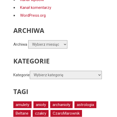
Kanał komentarzy
WordPress.org
ARCHIWA
Archiwa
KATEGORIE
Kategorie
TAGI
amulety
anioły
archanioły
astrologia
Beltane
czakry
CzaroMarownik