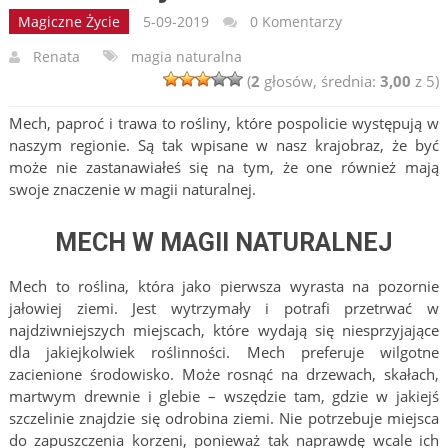
Magiczne Życie
5-09-2019
0 Komentarzy
Renata
magia naturalna
(
2
głosów, średnia:
3,00
z 5)
Mech, paproć i trawa to rośliny, które pospolicie występują w
naszym regionie. Są tak wpisane w nasz krajobraz, że być
może nie zastanawiałeś się na tym, że one również mają
swoje znaczenie w magii naturalnej.
MECH W MAGII NATURALNEJ
Mech to roślina, która jako pierwsza wyrasta na pozornie
jałowiej ziemi. Jest wytrzymały i potrafi przetrwać w
najdziwniejszych miejscach, które wydają się niesprzyjające
dla jakiejkolwiek roślinności. Mech preferuje wilgotne
zacienione środowisko. Może rosnąć na drzewach, skałach,
martwym drewnie i glebie – wszędzie tam, gdzie w jakiejś
szczelinie znajdzie się odrobina ziemi. Nie potrzebuje miejsca
do zapuszczenia korzeni, ponieważ tak naprawdę wcale ich