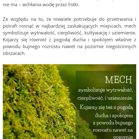
nie ma – wchłania wodę przez listki.
Ze względu na to, że niewiele potrzebuje do przetrwania i
potrafi rosnąć w najbardziej zaskakujących miejscach, mech
symbolizuje wytrwałość, cierpliwość, kultywację i uziemienie.
Kojarzy się również z pogodą ducha i spokojem właśnie z
powodu bujnego rozrostu nawet na pozornie niegościnnych
obszarach.