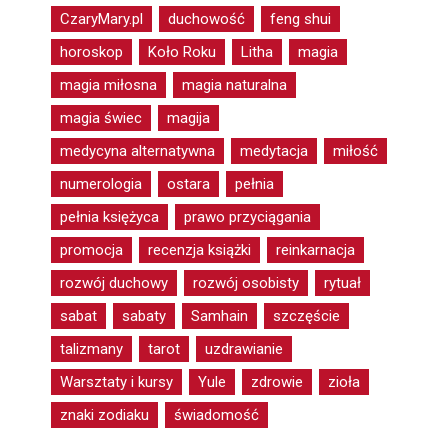
CzaryMary.pl
duchowość
feng shui
horoskop
Koło Roku
Litha
magia
magia miłosna
magia naturalna
magia świec
magija
medycyna alternatywna
medytacja
miłość
numerologia
ostara
pełnia
pełnia księżyca
prawo przyciągania
promocja
recenzja książki
reinkarnacja
rozwój duchowy
rozwój osobisty
rytuał
sabat
sabaty
Samhain
szczęście
talizmany
tarot
uzdrawianie
Warsztaty i kursy
Yule
zdrowie
zioła
znaki zodiaku
świadomość