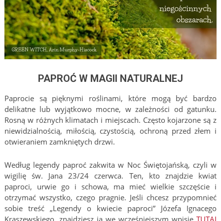
PAPROĆ W MAGII NATURALNEJ
Paprocie są pięknymi roślinami, które mogą być bardzo
delikatne lub wyjątkowo mocne, w zależności od gatunku.
Rosną w różnych klimatach i miejscach. Często kojarzone są z
niewidzialnością, miłością, czystością, ochroną przed złem i
otwieraniem zamkniętych drzwi.
Według legendy paproć zakwita w Noc Świętojańską, czyli w
wigilię św. Jana 23/24 czerwca. Ten, kto znajdzie kwiat
paproci, urwie go i schowa, ma mieć wielkie szczęście i
otrzymać wszystko, czego pragnie. Jeśli chcesz przypomnieć
sobie treść „Legendy o kwiecie paproci” Józefa Ignacego
Kraszewskiego, znajdziesz ją we wcześniejszym wpisie
TUTAJ