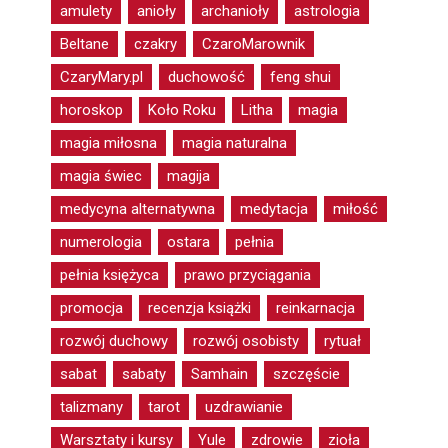
amulety
anioły
archanioły
astrologia
Beltane
czakry
CzaroMarownik
CzaryMary.pl
duchowość
feng shui
horoskop
Koło Roku
Litha
magia
magia miłosna
magia naturalna
magia świec
magija
medycyna alternatywna
medytacja
miłość
numerologia
ostara
pełnia
pełnia księżyca
prawo przyciągania
promocja
recenzja książki
reinkarnacja
rozwój duchowy
rozwój osobisty
rytuał
sabat
sabaty
Samhain
szczęście
talizmany
tarot
uzdrawianie
Warsztaty i kursy
Yule
zdrowie
zioła