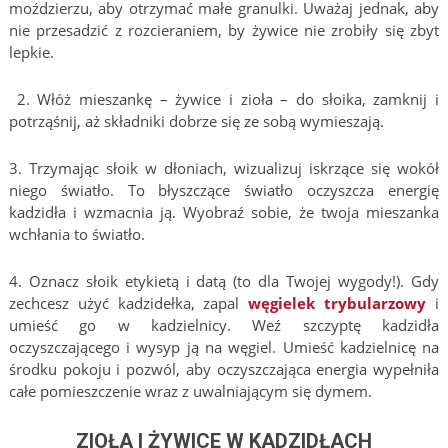
moździerzu, aby otrzymać małe granulki. Uważaj jednak, aby
nie przesadzić z rozcieraniem, by żywice nie zrobiły się zbyt
lepkie.
2. Włóż mieszankę – żywice i zioła – do słoika, zamknij i
potrząśnij, aż składniki dobrze się ze sobą wymieszają.
3. Trzymając słoik w dłoniach, wizualizuj iskrzące się wokół
niego światło. To błyszczące światło oczyszcza energię
kadzidła i wzmacnia ją. Wyobraź sobie, że twoja mieszanka
wchłania to światło.
4. Oznacz słoik etykietą i datą (to dla Twojej wygody!). Gdy
zechcesz użyć kadzidełka, zapal
węgielek trybularzowy
i
umieść go w kadzielnicy. Weź szczyptę kadzidła
oczyszczającego i wysyp ją na węgiel. Umieść kadzielnicę na
środku pokoju i pozwól, aby oczyszczająca energia wypełniła
całe pomieszczenie wraz z uwalniającym się dymem.
ZIOŁA I ŻYWICE W KADZIDŁACH