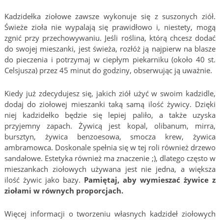
Kadzidełka ziołowe zawsze wykonuje się z suszonych ziół.
Świeże zioła nie wypalają się prawidłowo i, niestety, mogą
zgnić przy przechowywaniu. Jeśli roślina, którą chcesz dodać
do swojej mieszanki, jest świeża, rozłóż ją najpierw na blasze
do pieczenia i potrzymaj w ciepłym piekarniku (około 40 st.
Celsjusza) przez 45 minut do godziny, obserwując ją uważnie.
Kiedy już zdecydujesz się, jakich ziół użyć w swoim kadzidle,
dodaj do ziołowej mieszanki taką samą ilość żywicy. Dzięki
niej kadzidełko będzie się lepiej paliło, a także uzyska
przyjemny zapach. Żywicą jest kopal, olibanum, mirra,
bursztyn, żywica benzoesowa, smocza krew, żywica
ambramowca. Doskonale spełnia się w tej roli również drzewo
sandałowe. Estetyka również ma znaczenie ;), dlatego często w
mieszankach ziołowych używana jest nie jedna, a większa
ilość żywic jako bazy.
Pamiętaj, aby wymieszać żywice z
ziołami w równych proporcjach.
Więcej informacji o tworzeniu własnych kadzideł ziołowych