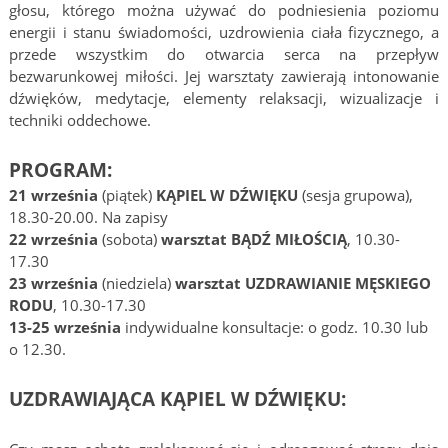
głosu, którego można używać do podniesienia poziomu
energii i stanu świadomości, uzdrowienia ciała fizycznego, a
przede wszystkim do otwarcia serca na przepływ
bezwarunkowej miłości. Jej warsztaty zawierają intonowanie
dźwięków, medytacje, elementy relaksacji, wizualizacje i
techniki oddechowe.
PROGRAM:
21 września
(piątek)
KĄPIEL W DŹWIĘKU
(sesja grupowa),
18.30-20.00. Na zapisy
22 września
(sobota)
warsztat BĄDŹ MIŁOŚCIĄ
, 10.30-
17.30
23 września
(niedziela)
warsztat UZDRAWIANIE MĘSKIEGO
RODU
, 10.30-17.30
13-25 września
indywidualne konsultacje: o godz. 10.30 lub
o 12.30.
UZDRAWIAJĄCA KĄPIEL W DŹWIĘKU: