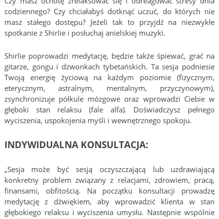
Czy masz ochotę zrelaksować się i odreagować stresy dnia
codziennego? Czy chciałabyś dotknąć uczuć, do których nie
masz stałego dostępu? Jeżeli tak to przyjdź na niezwykłe
spotkanie z Shirlie i posłuchaj anielskiej muzyki.
Shirlie poprowadzi medytację, będzie także śpiewać, grać na
gitarze, gongu i dzwonkach tybetańskich. Ta sesja podniesie
Twoją energię życiową na każdym poziomie (fizycznym,
eterycznym, astralnym, mentalnym, przyczynowym),
zsynchronizuje półkule mózgowe oraz wprowadzi Ciebie w
głęboki stan relaksu (fale alfa). Doświadczysz pełnego
wyciszenia, uspokojenia myśli i wewnętrznego spokoju.
INDYWIDUALNA KONSULTACJA:
„Sesja może być sesją oczyszczającą lub uzdrawiającą
konkretny problem związany z relacjami, zdrowiem, pracą,
finansami, obfitością. Na początku konsultacji prowadzę
medytację z dźwiękiem, aby wprowadzić klienta w stan
głębokiego relaksu i wyciszenia umysłu. Następnie wspólnie