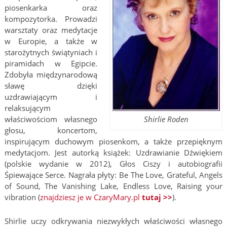
piosenkarka oraz
kompozytorka. Prowadzi
warsztaty oraz medytacje
w Europie, a także w
starożytnych świątyniach i
piramidach w Egipcie.
Zdobyła międzynarodową
sławę dzięki
uzdrawiającym i
relaksującym
Shirlie Roden
właściwościom własnego
głosu, koncertom,
inspirującym duchowym piosenkom, a także przepięknym
medytacjom. Jest autorką książek: Uzdrawianie Dźwiękiem
(polskie wydanie w 2012), Głos Ciszy i autobiografii
Śpiewające Serce. Nagrała płyty: Be The Love, Grateful, Angels
of Sound, The Vanishing Lake, Endless Love, Raising your
vibration (
znajdziesz je w CzaryMary.pl
tutaj >>
).
Shirlie uczy odkrywania niezwykłych właściwości własnego