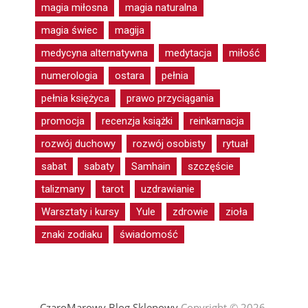
magia miłosna
magia naturalna
magia świec
magija
medycyna alternatywna
medytacja
miłość
numerologia
ostara
pełnia
pełnia księżyca
prawo przyciągania
promocja
recenzja książki
reinkarnacja
rozwój duchowy
rozwój osobisty
rytuał
sabat
sabaty
Samhain
szczęście
talizmany
tarot
uzdrawianie
Warsztaty i kursy
Yule
zdrowie
zioła
znaki zodiaku
świadomość
CzaroMarowy Blog Sklepowy
Copyright © 2026.