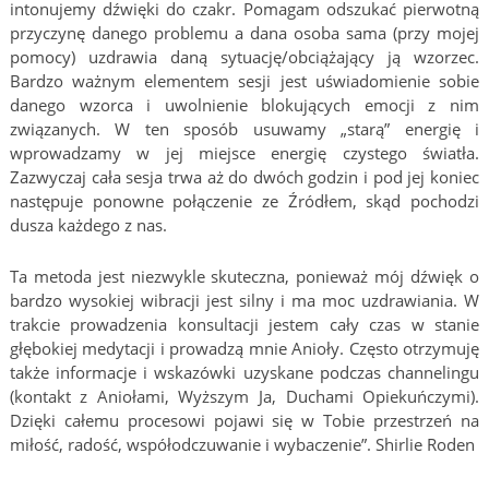
intonujemy dźwięki do czakr. Pomagam odszukać pierwotną
przyczynę danego problemu a dana osoba sama (przy mojej
pomocy) uzdrawia daną sytuację/obciążający ją wzorzec.
Bardzo ważnym elementem sesji jest uświadomienie sobie
danego wzorca i uwolnienie blokujących emocji z nim
związanych. W ten sposób usuwamy „starą” energię i
wprowadzamy w jej miejsce energię czystego światła.
Zazwyczaj cała sesja trwa aż do dwóch godzin i pod jej koniec
następuje ponowne połączenie ze Źródłem, skąd pochodzi
dusza każdego z nas.
Ta metoda jest niezwykle skuteczna, ponieważ mój dźwięk o
bardzo wysokiej wibracji jest silny i ma moc uzdrawiania. W
trakcie prowadzenia konsultacji jestem cały czas w stanie
głębokiej medytacji i prowadzą mnie Anioły. Często otrzymuję
także informacje i wskazówki uzyskane podczas channelingu
(kontakt z Aniołami, Wyższym Ja, Duchami Opiekuńczymi).
Dzięki całemu procesowi pojawi się w Tobie przestrzeń na
miłość, radość, współodczuwanie i wybaczenie”. Shirlie Roden