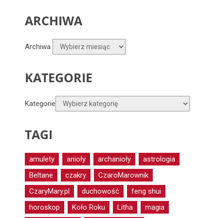
ARCHIWA
Archiwa
KATEGORIE
Kategorie
TAGI
amulety
anioły
archanioły
astrologia
Beltane
czakry
CzaroMarownik
CzaryMary.pl
duchowość
feng shui
horoskop
Koło Roku
Litha
magia