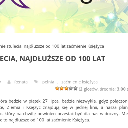
nie stulecia, najdłuższe od 100 lat zaćmienie Księżyca
LECIA, NAJDŁUŻSZE OD 100 LAT
y
Renata
pełnia
,
zaćmienie księżyca
(
2
głosów, średnia:
3,00
z
óra będzie w piątek 27 lipca, będzie niezwykła, gdyż połączon
, Ziemia i Księżyc znajdują się w jednej linii, a nasza plan
yc, który na chwilę powinien przestać być dla nas widoczny. Me
ie to najdłuższe od 100 lat zaćmienie Księżyca.