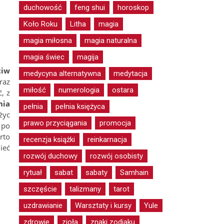
duchowość
feng shui
horoskop
Koło Roku
Litha
magia
magia miłosna
magia naturalna
magia świec
magija
ciw
medycyna alternatywna
medytacja
raz
miłość
numerologia
ostara
, z
nia
pełnia
pełnia księżyca
życ
prawo przyciągania
promocja
 po
rto
recenzja książki
reinkarnacja
ieć
rozwój duchowy
rozwój osobisty
rytuał
sabat
sabaty
Samhain
szczęście
talizmany
tarot
uzdrawianie
Warsztaty i kursy
Yule
zdrowie
zioła
znaki zodiaku