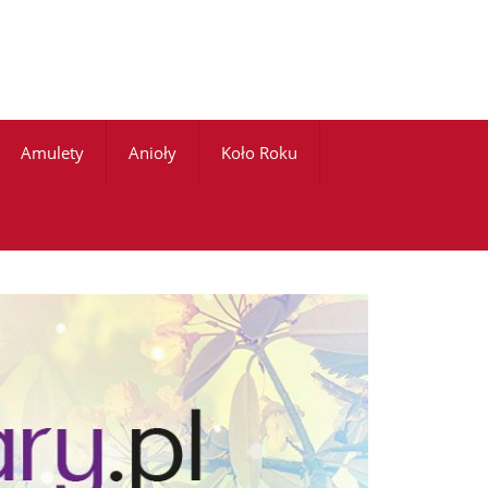
Amulety
Anioły
Koło Roku