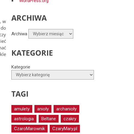
WordPress.org
ARCHIWA
, w
 do
Archiwa
czy
ieć
mać
KATEGORIE
kle
Kategorie
TAGI
amulety
anioły
archanioły
astrologia
Beltane
czakry
CzaroMarownik
CzaryMary.pl