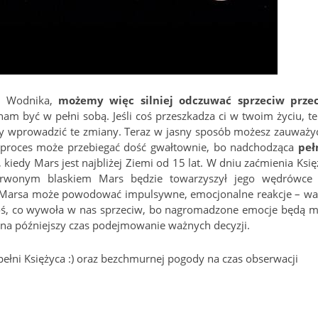
ku Wodnika,
możemy więc silniej odczuwać sprzeciw prze
nam być w pełni sobą. Jeśli coś przeszkadza ci w twoim życiu, te
by wprowadzić te zmiany. Teraz w jasny sposób możesz zauważyć
n proces może przebiegać dość gwałtownie, bo nadchodząca
peł
 kiedy Mars jest najbliżej Ziemi od 15 lat. W dniu zaćmienia Księ
zerwonym blaskiem Mars będzie towarzyszył jego wędrówce
 i Marsa może powodować impulsywne, emocjonalne reakcje – wa
oś, co wywoła w nas sprzeciw, bo nagromadzone emocje będą m
 na późniejszy czas podejmowanie ważnych decyzji.
pełni Księżyca :) oraz bezchmurnej pogody na czas obserwacji