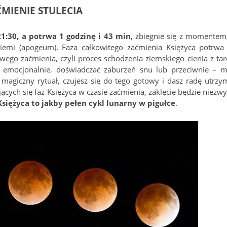
MIENIE STULECIA
21:30, a potrwa 1 godzinę i 43 min
, zbiegnie się z momentem
Ziemi (apogeum). Faza całkowitego zaćmienia Księżyca potrwa
wego zaćmienia, czyli proces schodzenia ziemskiego cienia z tar
 emocjonalnie, doświadczać zaburzeń snu lub przeciwnie – m
s magiczny rytuał, czujesz się do tego gotowy i dasz radę utrzy
ących się faz Księżyca w czasie zaćmienia, zaklęcie będzie niezwy
siężyca to jakby pełen cykl lunarny w pigułce
.