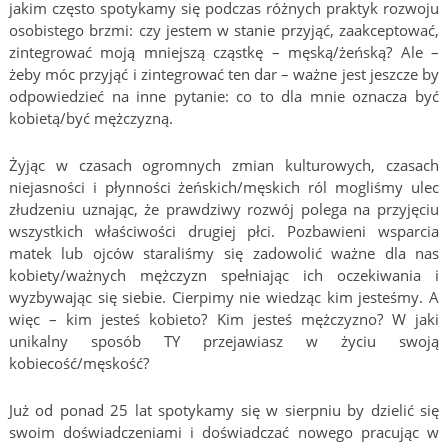
jakim często spotykamy się podczas różnych praktyk rozwoju
osobistego brzmi: czy jestem w stanie przyjąć, zaakceptować,
zintegrować moją mniejszą cząstkę – męską/żeńską? Ale –
żeby móc przyjąć i zintegrować ten dar – ważne jest jeszcze by
odpowiedzieć na inne pytanie: co to dla mnie oznacza być
kobietą/być mężczyzną.
Żyjąc w czasach ogromnych zmian kulturowych, czasach
niejasności i płynności żeńskich/męskich ról mogliśmy ulec
złudzeniu uznając, że prawdziwy rozwój polega na przyjęciu
wszystkich właściwości drugiej płci. Pozbawieni wsparcia
matek lub ojców staraliśmy się zadowolić ważne dla nas
kobiety/ważnych mężczyzn spełniając ich oczekiwania i
wyzbywając się siebie. Cierpimy nie wiedząc kim jesteśmy. A
więc – kim jesteś kobieto? Kim jesteś mężczyzno? W jaki
unikalny sposób TY przejawiasz w życiu swoją
kobiecość/męskość?
Już od ponad 25 lat spotykamy się w sierpniu by dzielić się
swoim doświadczeniami i doświadczać nowego pracując w