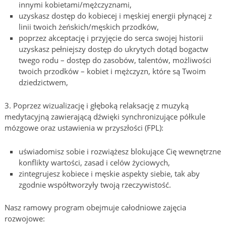
innymi kobietami/mężczyznami,
uzyskasz dostęp do kobiecej i męskiej energii płynącej z
linii twoich żeńskich/męskich przodków,
poprzez akceptację i przyjęcie do serca swojej historii
uzyskasz pełniejszy dostęp do ukrytych dotąd bogactw
twego rodu – dostęp do zasobów, talentów, możliwości
twoich przodków – kobiet i mężczyzn, które są Twoim
dziedzictwem,
3. Poprzez wizualizację i głęboką relaksację z muzyką
medytacyjną zawierającą dźwięki synchronizujące półkule
mózgowe oraz ustawienia w przyszłości (FPL):
uświadomisz sobie i rozwiążesz blokujące Cię wewnętrzne
konflikty wartości, zasad i celów życiowych,
zintegrujesz kobiece i męskie aspekty siebie, tak aby
zgodnie współtworzyły twoją rzeczywistość.
Nasz ramowy program obejmuje całodniowe zajęcia
rozwojowe: