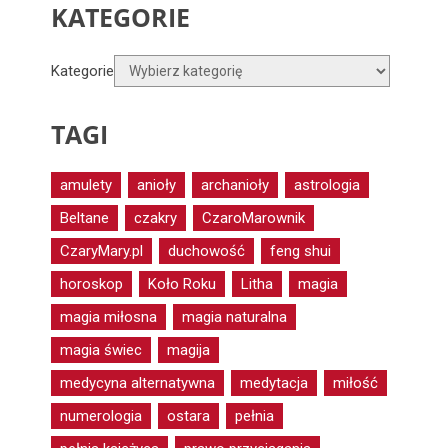
KATEGORIE
Kategorie
TAGI
amulety
anioły
archanioły
astrologia
Beltane
czakry
CzaroMarownik
CzaryMary.pl
duchowość
feng shui
horoskop
Koło Roku
Litha
magia
magia miłosna
magia naturalna
magia świec
magija
medycyna alternatywna
medytacja
miłość
numerologia
ostara
pełnia