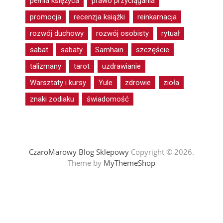
pełnia księżyca
prawo przyciągania
promocja
recenzja książki
reinkarnacja
rozwój duchowy
rozwój osobisty
rytuał
sabat
sabaty
Samhain
szczęście
talizmany
tarot
uzdrawianie
Warsztaty i kursy
Yule
zdrowie
zioła
znaki zodiaku
świadomość
CzaroMarowy Blog Sklepowy
Copyright © 2026.
Theme by
MyThemeShop