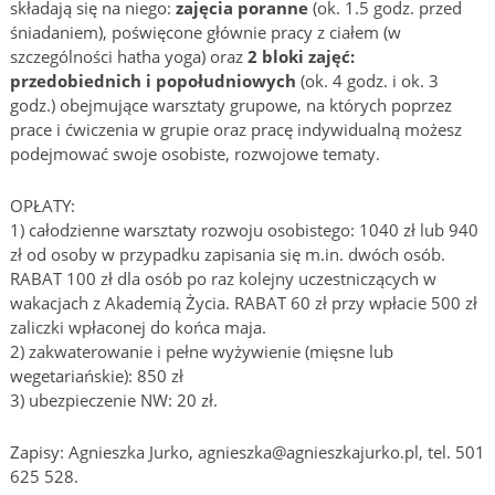
składają się na niego:
zajęcia poranne
(ok. 1.5 godz. przed
śniadaniem), poświęcone głównie pracy z ciałem (w
szczególności hatha yoga) oraz
2 bloki zajęć:
przedobiednich i popołudniowych
(ok. 4 godz. i ok. 3
godz.) obejmujące warsztaty grupowe, na których poprzez
prace i ćwiczenia w grupie oraz pracę indywidualną możesz
podejmować swoje osobiste, rozwojowe tematy.
OPŁATY:
1) całodzienne warsztaty rozwoju osobistego: 1040 zł lub 940
zł od osoby w przypadku zapisania się m.in. dwóch osób.
RABAT 100 zł dla osób po raz kolejny uczestniczących w
wakacjach z Akademią Życia. RABAT 60 zł przy wpłacie 500 zł
zaliczki wpłaconej do końca maja.
2) zakwaterowanie i pełne wyżywienie (mięsne lub
wegetariańskie): 850 zł
3) ubezpieczenie NW: 20 zł.
Zapisy: Agnieszka Jurko, agnieszka@agnieszkajurko.pl, tel. 501
625 528.