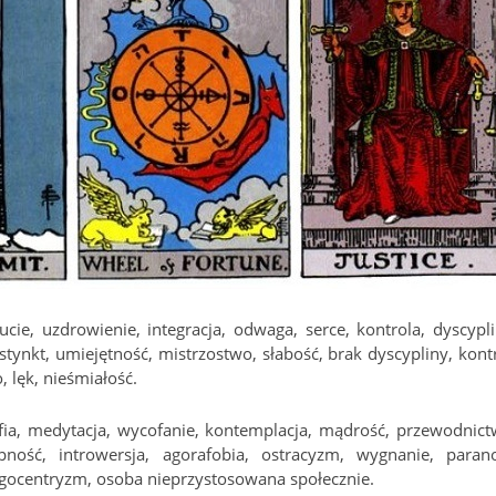
ucie, uzdrowienie, integracja, odwaga, serce, kontrola, dyscypli
stynkt, umiejętność, mistrzostwo, słabość, brak dyscypliny, kontr
, lęk, nieśmiałość.
ofia, medytacja, wycofanie, kontemplacja, mądrość, przewodnict
ność, introwersja, agorafobia, ostracyzm, wygnanie, parano
egocentryzm, osoba nieprzystosowana społecznie.