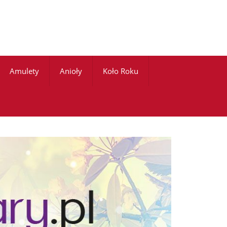
Amulety
Anioły
Koło Roku