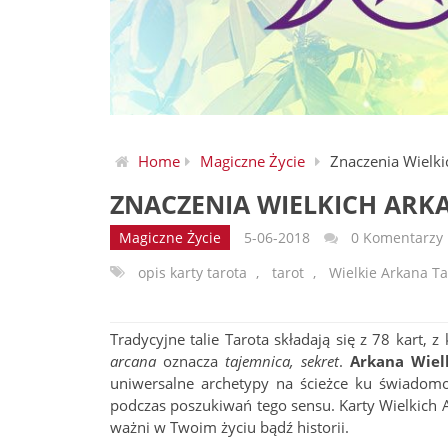
Home
Magiczne Życie
Znaczenia Wielk
ZNACZENIA WIELKICH AR
Magiczne Życie
5-06-2018
0 Komentarzy
opis karty tarota
,
tarot
,
Wielkie Arkana Ta
Tradycyjne talie Tarota składają się z 78 kart, 
arcana
oznacza
tajemnica, sekret
.
Arkana Wiel
uniwersalne archetypy na ścieżce ku świadomo
podczas poszukiwań tego sensu. Karty Wielkich A
ważni w Twoim życiu bądź historii.