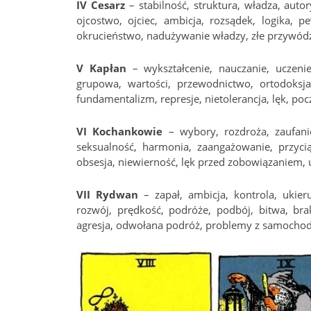
IV Cesarz
– stabilność, struktura, władza, auto
ojcostwo, ojciec, ambicja, rozsądek, logika, p
okrucieństwo, nadużywanie władzy, złe przywód
V Kapłan
– wykształcenie, nauczanie, uczenie
grupowa, wartości, przewodnictwo, ortodoksja
fundamentalizm, represje, nietolerancja, lęk, po
VI Kochankowie
– wybory, rozdroża, zaufanie
seksualność, harmonia, zaangażowanie, przyciąg
obsesja, niewierność, lęk przed zobowiązaniem, u
VII Rydwan
– zapał, ambicja, kontrola, ukier
rozwój, prędkość, podróże, podbój, bitwa, brak
agresja, odwołana podróż, problemy z samocho