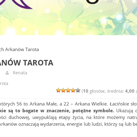
ich Arkanów Tarota
KANÓW TAROTA
Renata
rota
(
10
głosów, średnia:
4,00
z
z których 56 to Arkana Małe, a 22 – Arkana Wielkie. Łacińskie sł
kie są to bogate w znaczenie, potężne symbole.
Ukazują 
ści duchowej, uwypuklają etapy życia, na które możemy natra
rkanów oznaczają wydarzenia, energie lub ludzi, którzy są lub b