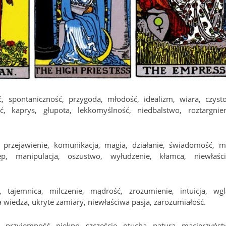
, spontaniczność, przygoda, młodość, idealizm, wiara, czysto
ć, kaprys, głupota, lekkomyślność, niedbalstwo, roztargnien
, przejawienie, komunikacja, magia, działanie, świadomość, m
tęp, manipulacja, oszustwo, wyłudzenie, kłamca, niewłaśc
, tajemnica, milczenie, mądrość, zrozumienie, intuicja, wgl
wiedza, ukryte zamiary, niewłaściwa pasja, zarozumiałość.
, przyjemność, piękno, szczęście, otucha, natura, macierzyńst