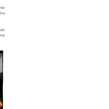
nkt
lna
oki
nie