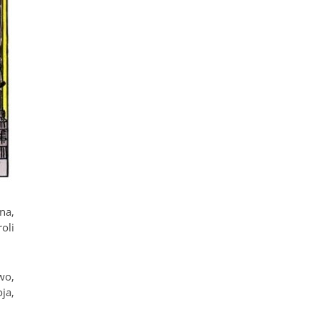
na,
oli
wo,
ja,