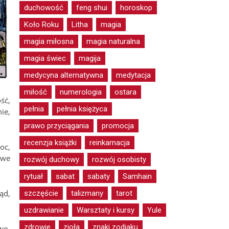
duchowość
feng shui
horoskop
Koło Roku
Litha
magia
magia miłosna
magia naturalna
magia świec
magija
medycyna alternatywna
medytacja
miłość
numerologia
ostara
ść,
pełnia
pełnia księżyca
ie,
prawo przyciągania
promocja
recenzja książki
reinkarnacja
oc,
iwe
rozwój duchowy
rozwój osobisty
rytuał
sabat
sabaty
Samhain
ąd,
szczęście
talizmany
tarot
uzdrawianie
Warsztaty i kursy
Yule
zdrowie
zioła
znaki zodiaku
wo,