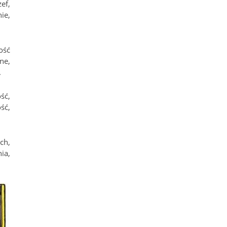
ef,
ie,
ość
ne,
.
ść,
ść,
ch,
ia,