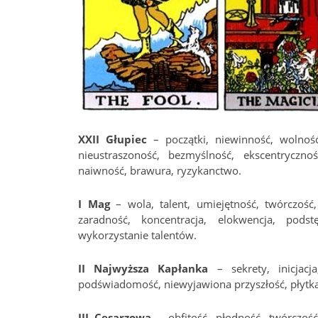
XXII Głupiec
– początki, niewinność, wolność
nieustraszoność, bezmyślność, ekscentrycznoś
naiwność, brawura, ryzykanctwo.
I Mag
– wola, talent, umiejętność, twórczość
zaradność, koncentracja, elokwencja, pods
wykorzystanie talentów.
II Najwyższa Kapłanka
– sekrety, inicjacja
podświadomość, niewyjawiona przyszłość, płytka 
III Cesarzowa
– obfitość, płodność, twórczość