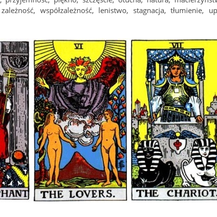
 zależność, współzależność, lenistwo, stagnacja, tłumienie, up