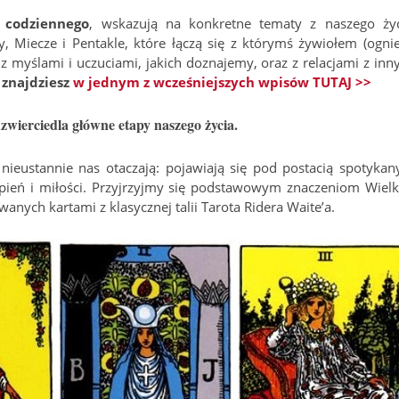
 codziennego
, wskazują na konkretne tematy z naszego życ
hy, Miecze i Pentakle, które łączą się z którymś żywiołem (ogni
 z myślami i uczuciami, jakich doznajemy, oraz z relacjami z inn
 znajdziesz
w jednym z wcześniejszych wpisów TUTAJ >>
zwierciedla główne etapy naszego życia.
nieustannie nas otaczają: pojawiają się pod postacią spotykan
rpień i miłości. Przyjrzyjmy się podstawowym znaczeniom Wielk
ych kartami z klasycznej talii Tarota Ridera Waite’a.