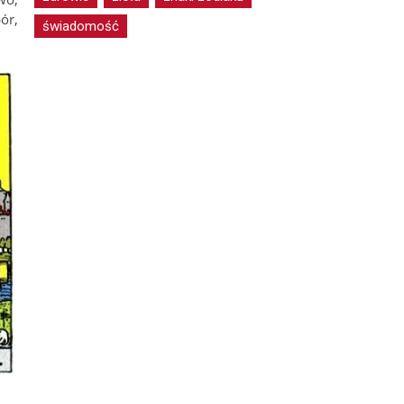
ór,
świadomość