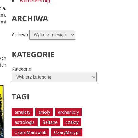
WordPress.org
ia.
em,
ARCHIWA
ymi
Archiwa
KATEGORIE
ych
ich
Kategorie
TAGI
amulety
anioły
archanioły
astrologia
Beltane
czakry
CzaroMarownik
CzaryMary.pl