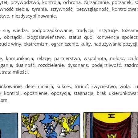
rytet, przywództwo, kontrola, ochrona, zarządzanie, porządek, sz
ewność siebie, tyrania, sztywność, bezwzględność, kontrolowan
ztwo, niezdyscyplinowanie.
 się, wiedza, podporządkowanie, tradycja, instytucje, tożsam
, obrządki, błogosławieństwo, status quo, konwencje społecz
czucie winy, ekstremizm, ograniczenie, kulty, nadużywanie pozycji
, komunikacja, relacje, partnerstwo, wspólnota, miłość, czuło
anie, dualność, rozdzielenie, dysonans, podejrzliwość, zazdro
trata miłości.
unkowanie, determinacja, sukces, triumf, zwycięstwo, wola, ru
 kontroli, opóźnienie, opozycja, stagnacja, brak ukierunkowan
dem.