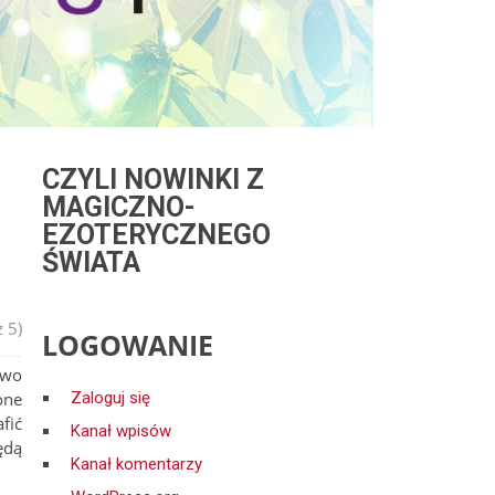
CZYLI NOWINKI Z
MAGICZNO-
EZOTERYCZNEGO
ŚWIATA
 5)
LOGOWANIE
owo
one
Zaloguj się
fić
Kanał wpisów
ędą
Kanał komentarzy