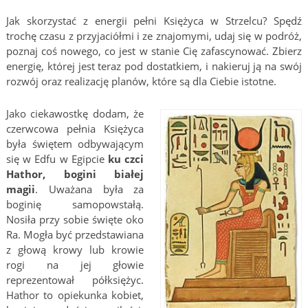
Jak skorzystać z energii pełni Księżyca w Strzelcu? Spędź
trochę czasu z przyjaciółmi i ze znajomymi, udaj się w podróż,
poznaj coś nowego, co jest w stanie Cię zafascynować. Zbierz
energię, której jest teraz pod dostatkiem, i nakieruj ją na swój
rozwój oraz realizację planów, które są dla Ciebie istotne.
Jako ciekawostkę dodam, że
czerwcowa pełnia Księżyca
była świętem odbywającym
się w Edfu w Egipcie
ku czci
Hathor, bogini białej
magii
. Uważana była za
boginię samopowstałą.
Nosiła przy sobie święte oko
Ra. Mogła być przedstawiana
z głową krowy lub krowie
rogi na jej głowie
reprezentował półksiężyc.
Hathor to opiekunka kobiet,