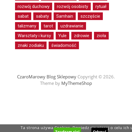
rozwój duchowy
rozwój osobisty
rytuał
sabat
sabaty
Samhain
szczęście
talizmany
tarot
uzdrawianie
Warsztaty i kursy
Yule
zdrowie
zioła
znaki zodiaku
świadomość
CzaroMarowy Blog Sklepowy
Copyright © 2026.
Theme by
MyThemeShop
Ta strona używa Cookies. Dowiedz się więcej o celu ich
Zgadzam się!
Odrzuć