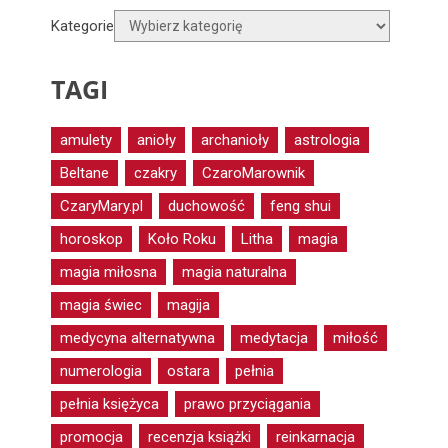
Kategorie
TAGI
amulety
anioły
archanioły
astrologia
Beltane
czakry
CzaroMarownik
CzaryMary.pl
duchowość
feng shui
horoskop
Koło Roku
Litha
magia
magia miłosna
magia naturalna
magia świec
magija
medycyna alternatywna
medytacja
miłość
numerologia
ostara
pełnia
pełnia księżyca
prawo przyciągania
promocja
recenzja książki
reinkarnacja