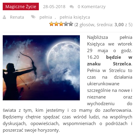
Magiczne Życie
28-05-2018
0 Komentarzy
Renata
pełnia
,
pełnia księżyca
(
2
głosów, średnia:
3,00
z 5)
Najbliższa pełnia
Księżyca we wtorek
29 maja o godz.
16.20
będzie w
znaku Strzelca
.
Pełnia w Strzelcu to
czas na działania
ukierunkowane
szczególnie na nowe i
nieznane oraz
wychodzeniu do
świata z tym, kim jesteśmy i co mamy do zaoferowania.
Będziemy chętnie spędzać czas wśród ludzi, na wspólnych
dyskusjach, opowieściach, wspomnieniach o podróżach i
poszerzać swoje horyzonty.