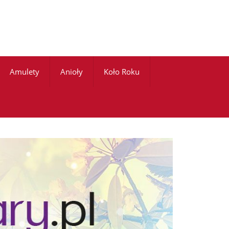
Amulety
Anioły
Koło Roku