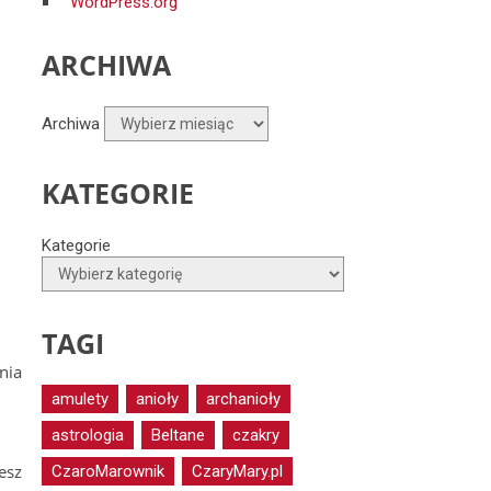
WordPress.org
ARCHIWA
Archiwa
KATEGORIE
Kategorie
TAGI
nia
amulety
anioły
archanioły
astrologia
Beltane
czakry
esz
CzaroMarownik
CzaryMary.pl