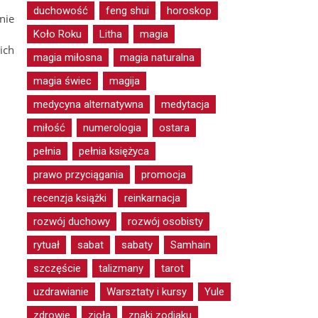
duchowość
feng shui
horoskop
nie
Koło Roku
Litha
magia
ich
magia miłosna
magia naturalna
magia świec
magija
medycyna alternatywna
medytacja
miłość
numerologia
ostara
pełnia
pełnia księżyca
prawo przyciągania
promocja
recenzja książki
reinkarnacja
rozwój duchowy
rozwój osobisty
rytuał
sabat
sabaty
Samhain
szczęście
talizmany
tarot
uzdrawianie
Warsztaty i kursy
Yule
zdrowie
zioła
znaki zodiaku