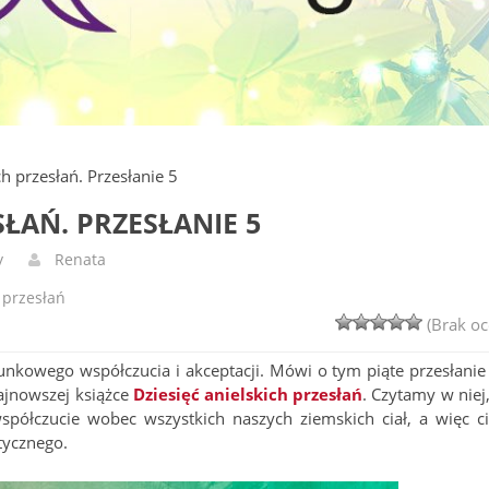
ch przesłań. Przesłanie 5
SŁAŃ. PRZESŁANIE 5
y
Renata
 przesłań
(Brak oc
runkowego współczucia i akceptacji. Mówi o tym piąte przesłanie
ajnowszej książce
Dziesięć anielskich przesłań
. Czytamy w niej,
spółczucie wobec wszystkich naszych ziemskich ciał, a więc ci
tycznego.