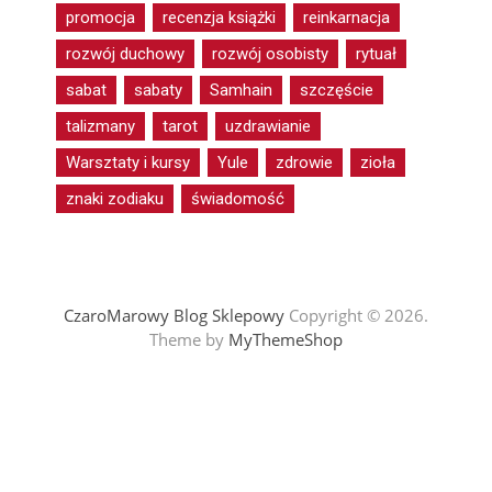
promocja
recenzja książki
reinkarnacja
rozwój duchowy
rozwój osobisty
rytuał
sabat
sabaty
Samhain
szczęście
talizmany
tarot
uzdrawianie
Warsztaty i kursy
Yule
zdrowie
zioła
znaki zodiaku
świadomość
CzaroMarowy Blog Sklepowy
Copyright © 2026.
Theme by
MyThemeShop