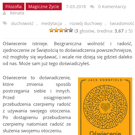
Filozofia
Magiczne Życie
7-03-2018
0 Komentarzy
Renata
duchowość
,
medytacja
,
rozwój duchowy
,
świadomość
(
3
głosów, średnia:
3,67
z 5)
Oświecenie istnieje. Bezgraniczna wolność i radość,
zjednoczenie ze Świętością to doświadczenia powszechniejsze,
niż mogłoby się wydawać, i wcale nie dzieją się gdzieś daleko
od nas. Może sam już tego doświadczyłeś.
Oświecenie to doświadczenie,
które zmienia sposób
postrzegania siebie i innych.
Przed osiągnięciem
przebudzenia czerpiemy radość
z używania swojego otoczenia.
Po dostąpieniu przebudzenia
czerpiemy natomiast radość ze
służenia swojemu otoczeniu.