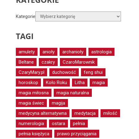
Kategorie
TAGI
amulety
anioły
archanioły
astrologia
Beltane
czakry
CzaroMarownik
CzaryMary.pl
duchowość
feng shui
horoskop
Koło Roku
Litha
magia
magia miłosna
magia naturalna
magia świec
magija
medycyna alternatywna
medytacja
miłość
numerologia
ostara
pełnia
pełnia księżyca
prawo przyciągania