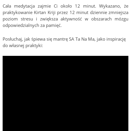
Cała medytacja zajmie Ci około 12 minut. Wykazano, że
praktykowanie Kirtan Kriji przez 12 minut dziennie zmniejsza
poziom stresu i zwiększa aktywność w obszarach mózgu
odpowiedzialnych za pamięć.
Posłuchaj, jak śpiewa się mantrę SA Ta Na Ma, jako inspirację
do własnej praktyki: