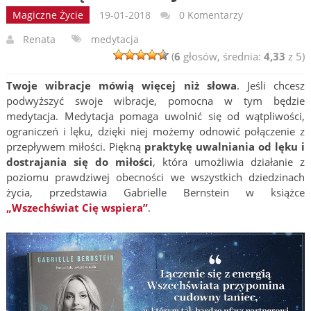
Magiczne Życie
19-01-2018
0 Komentarzy
Renata
medytacja
(
6
głosów, średnia:
4,33
z 5)
Twoje wibracje mówią więcej niż słowa
. Jeśli chcesz
podwyższyć swoje wibracje, pomocna w tym będzie
medytacja. Medytacja pomaga uwolnić się od wątpliwości,
ograniczeń i lęku, dzięki niej możemy odnowić połączenie z
przepływem miłości. Piękną
praktykę uwalniania od lęku i
dostrajania się do miłości
, która umożliwia działanie z
poziomu prawdziwej obecności we wszystkich dziedzinach
życia, przedstawia Gabrielle Bernstein w książce
„Wszechświat Cię wspiera”
.