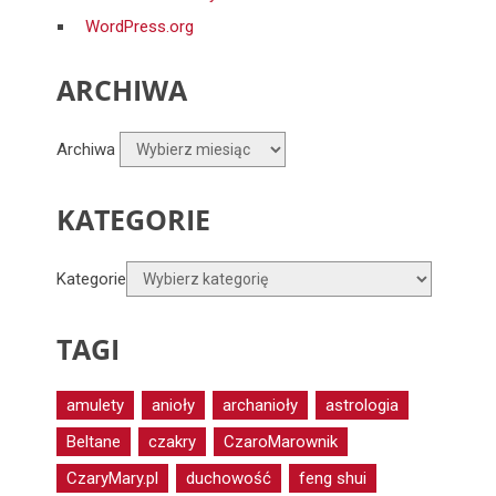
WordPress.org
ARCHIWA
Archiwa
KATEGORIE
Kategorie
TAGI
amulety
anioły
archanioły
astrologia
Beltane
czakry
CzaroMarownik
CzaryMary.pl
duchowość
feng shui