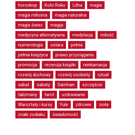
horoskop
Koło Roku
Litha
magia
magia miłosna
magia naturalna
magia świec
magija
medycyna alternatywna
medytacja
miłość
numerologia
ostara
pełnia
pełnia księżyca
prawo przyciągania
promocja
recenzja książki
reinkarnacja
rozwój duchowy
rozwój osobisty
rytuał
sabat
sabaty
Samhain
szczęście
talizmany
tarot
uzdrawianie
Warsztaty i kursy
Yule
zdrowie
zioła
znaki zodiaku
świadomość