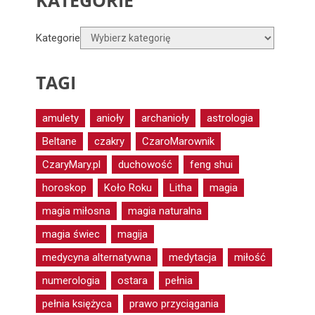
KATEGORIE
Kategorie
TAGI
amulety
anioły
archanioły
astrologia
Beltane
czakry
CzaroMarownik
CzaryMary.pl
duchowość
feng shui
horoskop
Koło Roku
Litha
magia
magia miłosna
magia naturalna
magia świec
magija
medycyna alternatywna
medytacja
miłość
numerologia
ostara
pełnia
pełnia księżyca
prawo przyciągania