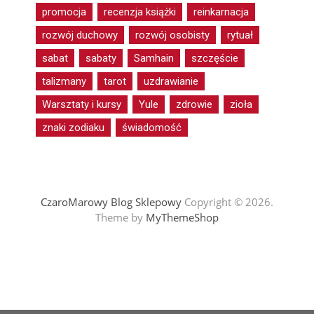
promocja
recenzja książki
reinkarnacja
rozwój duchowy
rozwój osobisty
rytuał
sabat
sabaty
Samhain
szczęście
talizmany
tarot
uzdrawianie
Warsztaty i kursy
Yule
zdrowie
zioła
znaki zodiaku
świadomość
CzaroMarowy Blog Sklepowy
Copyright © 2026.
Theme by
MyThemeShop