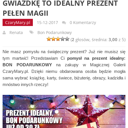
GWIAZDKĘ TO IDEALNY PREZENT
PEŁEN MAGII
CzaryMary.pl
15-12-2017
0 Komentarzy
Renata
Bon Podarunkowy
(
2
głosów, średnia:
3,00
z 5)
Nie masz pomysłu na świąteczny prezent? Już nie musisz się
tym martwić! Przedstawiam Ci
pomysł na prezent idealny:
BON PODARUNKOWY
na zakupy w Magicznej Galerii
CzaryMary.pl. Dzięki niemu obdarowana osoba będzie mogła
sama wybrać książkę, karty, świece, biżuterię, obrazy, kadzidła i
mnóstwo innych rzeczy!