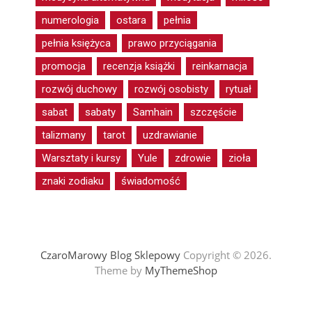
numerologia
ostara
pełnia
pełnia księżyca
prawo przyciągania
promocja
recenzja książki
reinkarnacja
rozwój duchowy
rozwój osobisty
rytuał
sabat
sabaty
Samhain
szczęście
talizmany
tarot
uzdrawianie
Warsztaty i kursy
Yule
zdrowie
zioła
znaki zodiaku
świadomość
CzaroMarowy Blog Sklepowy
Copyright © 2026.
Theme by
MyThemeShop