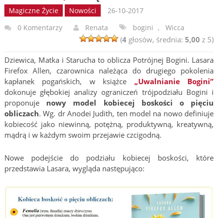
Magiczne Życie
Nowości
26-10-2017
0 Komentarzy
Renata
bogini
,
Wicca
(
4
głosów, średnia:
5,00
z 5)
Dziewica, Matka i Starucha to oblicza Potrójnej Bogini. Lasara
Firefox Allen, czarownica należąca do drugiego pokolenia
kapłanek pogańskich, w książce
„Uwalnianie Bogini”
dokonuje głębokiej analizy ograniczeń trójpodziału Bogini i
proponuje
nowy model kobiecej boskości o pięciu
obliczach
. Wg. dr Anodei Judith, ten model na nowo definiuje
kobiecość jako niewinną, potężną, produktywną, kreatywną,
mądrą i w każdym swoim przejawie czcigodną.
Nowe podejście do podziału kobiecej boskości, które
przedstawia Lasara, wygląda następująco: