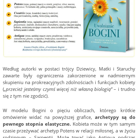
Według autorki w postaci trójcy Dziewicy, Matki i Staruchy
zawarte były ograniczenia zakorzenione w nadmiernym
skupieniu na prokreacyjnych zdolnościach i funkcjach kobiety
(
„przecież jesteśmy czymś więcej niż własną biologią”
– i trudno
się z tym nie zgodzić).
W modelu Bogini o pięciu obliczach, którego krótkie
omówienie widać na powyższej grafice,
archetypy są do
pewnego stopnia elastyczne.
Kobieta może w tym samym
czasie przeżywać archetyp Potens w relacji miłosnej, a w życiu
rodzinnym – Sarpentii. Może trwać jako Antiqua podczas