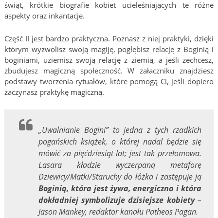
świąt, krótkie biografie kobiet ucieleśniających te różne
aspekty oraz inkantacje.
Część II jest bardzo praktyczna. Poznasz z niej praktyki, dzięki
którym wyzwolisz swoją magiję, pogłębisz relację z Boginią i
boginiami, uziemisz swoją relację z ziemią, a jeśli zechcesz,
zbudujesz magiczną społeczność. W załaczniku znajdziesz
podstawy tworzenia rytuałów, które pomogą Ci, jeśli dopiero
zaczynasz praktykę magiczną.
„Uwalnianie Bogini” to jedna z tych rzadkich
pogańskich książek, o której nadal będzie się
mówić za pięćdziesiąt lat; jest tak przełomowa.
Lasara kładzie wyczerpaną metaforę
Dziewicy/Matki/Staruchy do łóżka i zastępuje ją
Boginią, która jest żywa, energiczna i która
dokładniej symbolizuje dzisiejsze kobiety
–
Jason Mankey, redaktor kanału Patheos Pagan.