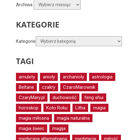
Archiwa
KATEGORIE
Kategorie
TAGI
amulety
anioły
archanioły
astrologia
Beltane
czakry
CzaroMarownik
CzaryMary.pl
duchowość
feng shui
horoskop
Koło Roku
Litha
magia
magia miłosna
magia naturalna
magia świec
magija
medycyna alternatywna
medytacja
miłość