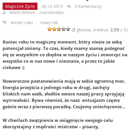
Magiczne Życie
28-12-2015
0 Komentarzy
Adela Wiksen - czarodziejka
koniec roku
,
nowy rok
(
2
głosów, średnia:
2,50
z 5)
Koniec roku to magiczny moment, który niesie za sobą
potencjał zmiany. To czas, kiedy mamy szansę pożegnać
się ze wszystkim co zbędne w naszym życiu i otworzyć na
wszystko co w nas nowe i nieznane, a przez to jakże
ciekawe :)
Noworoczne postanowienia mają w sobie ogromną moc.
Energia przejścia z jednego roku w drugi, zachęty
bliskich nam osób, słodkie owoce naszej pracy sprzyjają
wytrwałości. Bywa również, że nasz
entuzjazm często
gaśnie wraz z pierwszą porażką.
Czujemy zniechęcenie…
W chwilach zwątpienia w osiągnięcie swojego celu
skorzystajmy z mądrości
mistrzów – pisarzy,