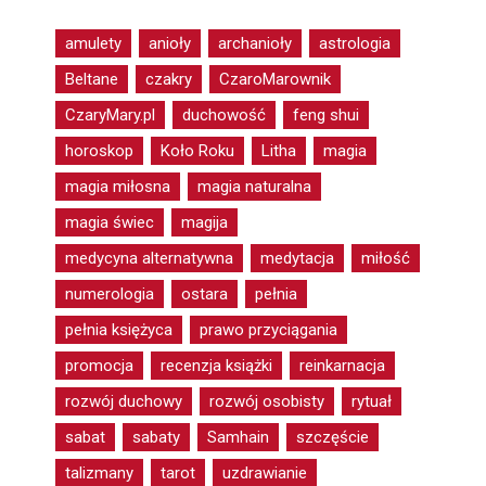
amulety
anioły
archanioły
astrologia
Beltane
czakry
CzaroMarownik
CzaryMary.pl
duchowość
feng shui
horoskop
Koło Roku
Litha
magia
magia miłosna
magia naturalna
magia świec
magija
medycyna alternatywna
medytacja
miłość
numerologia
ostara
pełnia
pełnia księżyca
prawo przyciągania
promocja
recenzja książki
reinkarnacja
rozwój duchowy
rozwój osobisty
rytuał
sabat
sabaty
Samhain
szczęście
talizmany
tarot
uzdrawianie