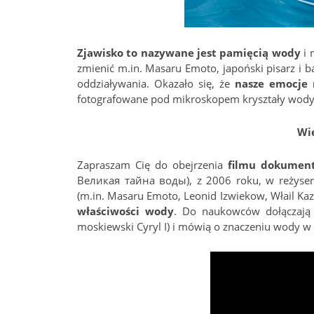
Zjawisko to nazywane jest pamięcią wody
i 
zmienić m.in. Masaru Emoto, japoński pisarz i 
oddziaływania. Okazało się, że
nasze emocje
fotografowane pod mikroskopem kryształy wody
Wi
Zapraszam Cię do obejrzenia
filmu dokument
Великая тайна воды), z 2006 roku, w reżyseri
(m.in. Masaru Emoto, Leonid Izwiekow, Włail Ka
właściwości wody
. Do naukowców dołączają s
moskiewski Cyryl I) i mówią o znaczeniu wody w 