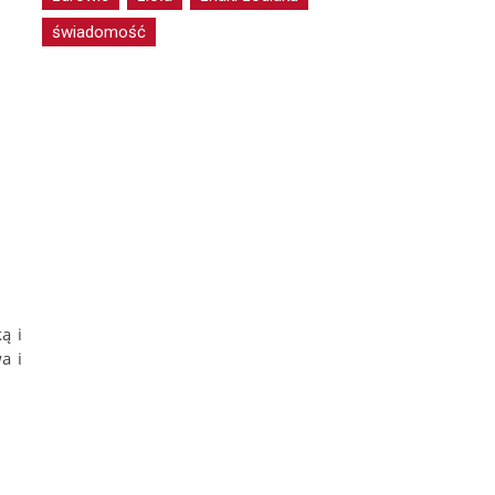
świadomość
ą i
a i