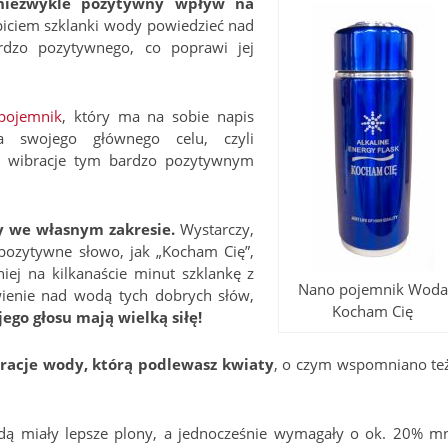
iezwykle pozytywny wpływ na
iciem szklanki wody powiedzieć nad
rdzo pozytywnego, co poprawi jej
pojemnik
, który ma na sobie napis
ia swojego głównego celu, czyli
j wibracje tym bardzo pozytywnym
 we własnym zakresie.
Wystarczy,
 pozytywne słowo, jak „Kocham Cię”,
niej na kilkanaście minut szklankę z
Nano pojemnik Woda
ienie nad wodą tych dobrych słów,
Kocham Cię
ego głosu mają wielką siłę!
racje wody, którą podlewasz kwiaty
, o czym wspomniano te
ą miały lepsze plony, a jednocześnie wymagały o ok. 20% mn