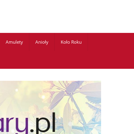
Amulety
Anioły
Koło Roku