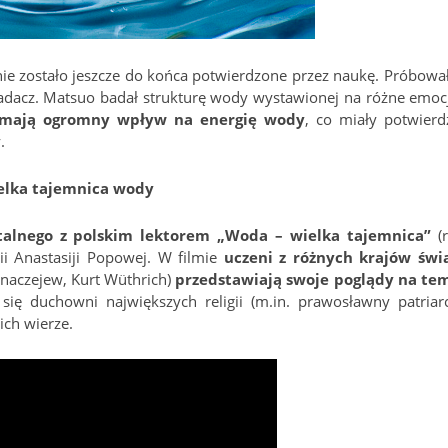
nie zostało jeszcze do końca potwierdzone przez naukę. Próbował
badacz. Matsuo badał strukturę wody wystawionej na różne emocj
 mają ogromny wpływ na energię wody
, co miały potwierd
.
elka tajemnica wody
alnego z polskim lektorem „Woda – wielka tajemnica”
(r
i Anastasiji Popowej. W filmie
uczeni z różnych krajów świ
znaczejew, Kurt Wüthrich)
przedstawiają swoje poglądy na te
ię duchowni największych religii (m.in. prawosławny patriar
ich wierze.