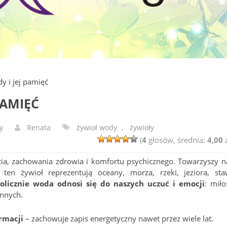
y i jej pamięć
PAMIĘĆ
y
Renata
żywioł wody
,
żywioły
(
4
głosów, średnia:
4,00
z
ia, zachowania zdrowia i komfortu psychicznego. Towarzyszy 
n żywioł reprezentują oceany, morza, rzeki, jeziora, sta
licznie woda odnosi się do naszych uczuć i emocji
: miło
innych.
rmacji
– zachowuje zapis energetyczny nawet przez wiele lat.