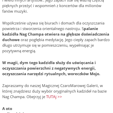
i wielu innych artystów.. Jego zapach stał się ważną częścią
pięknych przeżyć i wspomnień z koncertów dla milionów
fanów muzyki.
Współcześnie używa się biurach i domach dla oczyszczania
powietrza i stworzenia orientalnego nastroju. S
palanie
kadzidła Nag Champa otwiera na głębsze doświadczenia
duchowe
oraz pogłębia medytację. Jego ciepły zapach bardzo
długo utrzymuje się w pomieszczeniu, wypełniając je
pozytywną energią.
W magii, dym tego kadzidła służy do uświęcania i
oczyszczania powierzchni z negatywnych energii,
oczyszczania narzędzi rytualnych, woreczków Mojo.
Zapraszamy do naszej Magicznej CzaroMarowej Galerii, w
której znajdziesz duży wybór oryginalnych kadzideł na bazie
Nag Champa. Obejrzyj je
TUTAj >>
A oto