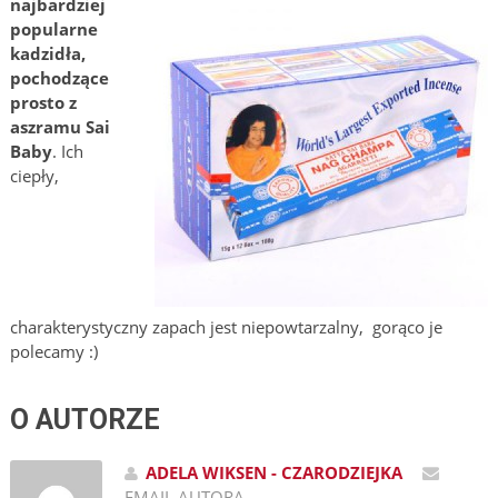
najbardziej
popularne
kadzidła,
pochodzące
prosto z
aszramu Sai
Baby
. Ich
ciepły,
charakterystyczny zapach jest niepowtarzalny, gorąco je
polecamy :)
O AUTORZE
ADELA WIKSEN - CZARODZIEJKA
EMAIL AUTORA