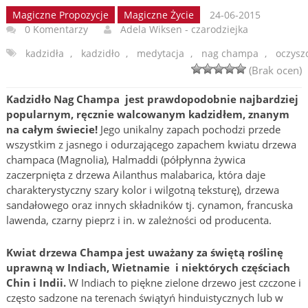
Magiczne Propozycje
Magiczne Życie
24-06-2015
0 Komentarzy
Adela Wiksen - czarodziejka
kadzidła
,
kadzidło
,
medytacja
,
nag champa
,
oczysz
(Brak ocen)
Kadzidło Nag Champa jest prawdopodobnie najbardziej
popularnym, ręcznie walcowanym kadzidłem, znanym
na całym świecie!
Jego unikalny zapach pochodzi przede
wszystkim z jasnego i odurzającego zapachem kwiatu drzewa
champaca (Magnolia), Halmaddi (półpłynna żywica
zaczerpnięta z drzewa Ailanthus malabarica, która daje
charakterystyczny szary kolor i wilgotną teksturę), drzewa
sandałowego oraz innych składników tj. cynamon, francuska
lawenda, czarny pieprz i in. w zależności od producenta.
Kwiat drzewa Champa jest uważany za świętą roślinę
uprawną w Indiach, Wietnamie i niektórych częściach
Chin i Indii.
W Indiach to piękne zielone drzewo jest czczone i
często sadzone na terenach świątyń hinduistycznych lub w