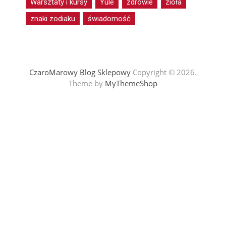
Warsztaty i kursy
Yule
zdrowie
zioła
znaki zodiaku
świadomość
CzaroMarowy Blog Sklepowy
Copyright © 2026.
Theme by
MyThemeShop