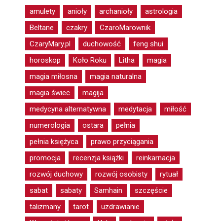
amulety
anioły
archanioły
astrologia
Beltane
czakry
CzaroMarownik
CzaryMary.pl
duchowość
feng shui
horoskop
Koło Roku
Litha
magia
magia miłosna
magia naturalna
magia świec
magija
medycyna alternatywna
medytacja
miłość
numerologia
ostara
pełnia
pełnia księżyca
prawo przyciągania
promocja
recenzja książki
reinkarnacja
rozwój duchowy
rozwój osobisty
rytuał
sabat
sabaty
Samhain
szczęście
talizmany
tarot
uzdrawianie