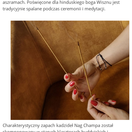
aszramach. Poświęcone dla hinduskiego boga Wisznu jest
tradycyjnie spalane podczas ceremonii i medytacji.
Charakterystyczny zapach kadzideł Nag Champa został
skomponowany w starych klasztorach buddyjskich i