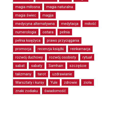
magia miłosna
magia naturalna
magia świec
magija
medycyna alternatywna
medytacja
miłość
numerologia
ostara
pełnia
pełnia księżyca
prawo przyciągania
promocja
recenzja książki
reinkarnacja
rozwój duchowy
rozwój osobisty
rytuał
sabat
sabaty
Samhain
szczęście
talizmany
tarot
uzdrawianie
Warsztaty i kursy
Yule
zdrowie
zioła
znaki zodiaku
świadomość