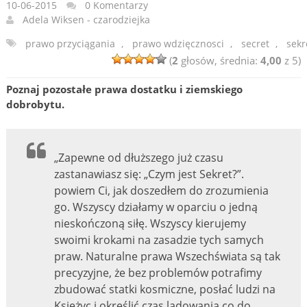
10-06-2015
0 Komentarzy
Adela Wiksen - czarodziejka
prawo przyciągania
,
prawo wdzięcznosci
,
secret
,
sekr
(
2
głosów, średnia:
4,00
z 5)
Poznaj pozostałe prawa dostatku i ziemskiego
dobrobytu.
„Zapewne od dłuższego już czasu
zastanawiasz się: „Czym jest Sekret?”.
powiem Ci, jak doszedłem do zrozumienia
go. Wszyscy działamy w oparciu o jedną
nieskończoną siłę. Wszyscy kierujemy
swoimi krokami na zasadzie tych samych
praw. Naturalne prawa Wszechświata są tak
precyzyjne, że bez problemów potrafimy
zbudować statki kosmiczne, posłać ludzi na
Księżyc i określić czas lądowania co do