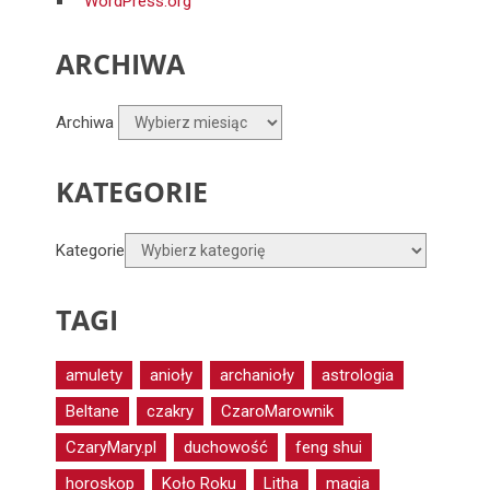
WordPress.org
ARCHIWA
Archiwa
KATEGORIE
Kategorie
TAGI
amulety
anioły
archanioły
astrologia
Beltane
czakry
CzaroMarownik
CzaryMary.pl
duchowość
feng shui
horoskop
Koło Roku
Litha
magia