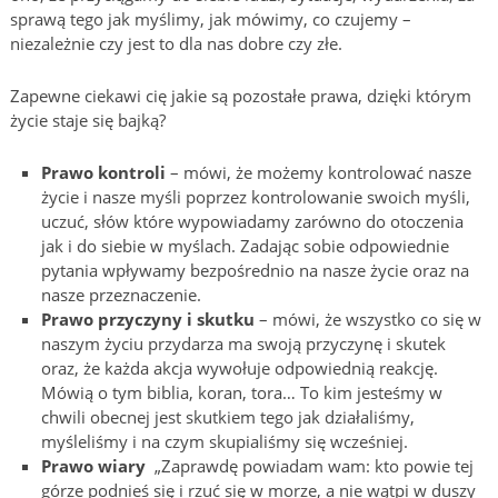
sprawą tego jak myślimy, jak mówimy, co czujemy –
niezależnie czy jest to dla nas dobre czy złe.
Zapewne ciekawi cię jakie są pozostałe prawa, dzięki którym
życie staje się bajką?
Prawo kontroli
– mówi, że możemy kontrolować nasze
życie i nasze myśli poprzez kontrolowanie swoich myśli,
uczuć, słów które wypowiadamy zarówno do otoczenia
jak i do siebie w myślach. Za
dając sobie odpowiednie
pytania wpływamy bezpośrednio na nasze życie oraz na
nasze przeznaczenie.
Prawo przyczyny i skutku
– mówi, że wszystko co się w
naszym życiu przydarza ma swoją przyczynę i skutek
oraz, że każda akcja wywołuje odpowiednią reakcję.
Mówią o tym biblia, koran, tora… To kim jesteśmy w
chwili obecnej jest skutkiem tego jak działaliśmy,
myśleliśmy i na czym skupialiśmy się wcześniej.
Prawo wiary
„Zaprawdę powiadam wam: kto powie tej
górze podnieś się i rzuć się w morze, a nie wątpi w duszy