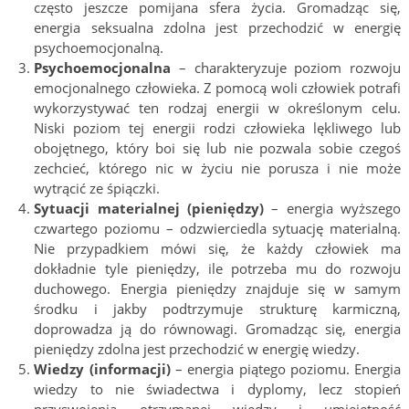
często jeszcze pomijana sfera życia. Gromadząc się,
energia seksualna zdolna jest przechodzić w energię
psychoemocjonalną.
Psychoemocjonalna
– charakteryzuje poziom rozwoju
emocjonalnego człowieka. Z pomocą woli człowiek potrafi
wykorzystywać ten rodzaj energii w określonym celu.
Niski poziom tej energii rodzi człowieka lękliwego lub
obojętnego, który boi się lub nie pozwala sobie czegoś
zechcieć, którego nic w życiu nie porusza i nie może
wytrącić ze śpiączki.
Sytuacji materialnej (pieniędzy)
– energia wyższego
czwartego poziomu – odzwierciedla sytuację materialną.
Nie przypadkiem mówi się, że każdy człowiek ma
dokładnie tyle pieniędzy, ile potrzeba mu do rozwoju
duchowego. Energia pieniędzy znajduje się w samym
środku i jakby podtrzymuje strukturę karmiczną,
doprowadza ją do równowagi. Gromadząc się, energia
pieniędzy zdolna jest przechodzić w energię wiedzy.
Wiedzy (informacji)
– energia piątego poziomu. Energia
wiedzy to nie świadectwa i dyplomy, lecz stopień
przyswojenia otrzymanej wiedzy i umiejętność