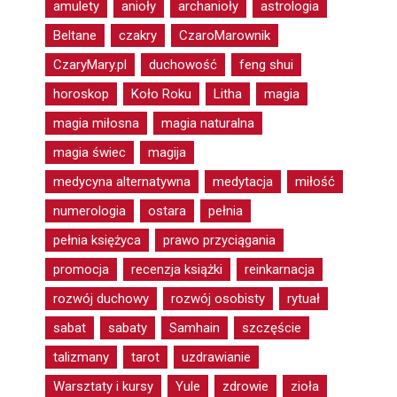
amulety
anioły
archanioły
astrologia
Beltane
czakry
CzaroMarownik
CzaryMary.pl
duchowość
feng shui
horoskop
Koło Roku
Litha
magia
magia miłosna
magia naturalna
magia świec
magija
medycyna alternatywna
medytacja
miłość
numerologia
ostara
pełnia
pełnia księżyca
prawo przyciągania
promocja
recenzja książki
reinkarnacja
rozwój duchowy
rozwój osobisty
rytuał
sabat
sabaty
Samhain
szczęście
talizmany
tarot
uzdrawianie
Warsztaty i kursy
Yule
zdrowie
zioła