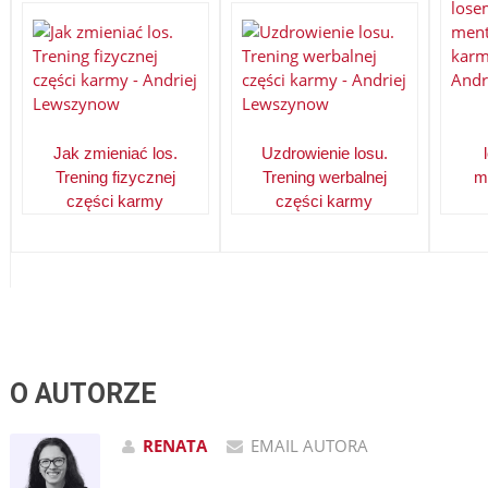
Jak zmieniać los.
Uzdrowienie losu.
Trening fizycznej
Trening werbalnej
m
części karmy
części karmy
O AUTORZE
RENATA
EMAIL AUTORA