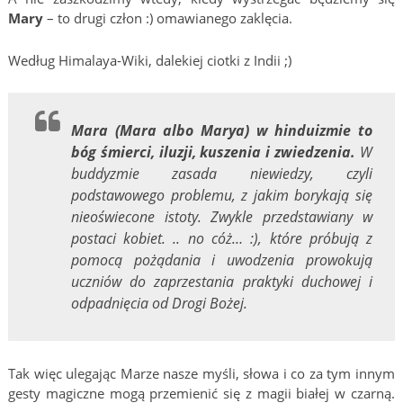
Mary
– to drugi człon :) omawianego zaklęcia.
Według Himalaya-Wiki, dalekiej ciotki z Indii ;)
Mara (Mara albo Marya) w hinduizmie to
bóg śmierci, iluzji, kuszenia i zwiedzenia.
W
buddyzmie zasada niewiedzy, czyli
podstawowego problemu, z jakim borykają się
nieoświecone istoty. Zwykle przedstawiany w
postaci kobiet. .. no cóż… :), które próbują z
pomocą pożądania i uwodzenia prowokują
uczniów do zaprzestania praktyki duchowej i
odpadnięcia od Drogi Bożej.
Tak więc ulegając Marze nasze myśli, słowa i co za tym innym
gesty magiczne mogą przemienić się z magii białej w czarną.