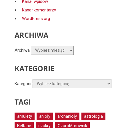
Kanał wpisów
Kanał komentarzy
WordPress.org
ARCHIWA
Archiwa
KATEGORIE
Kategorie
TAGI
amulety
anioły
archanioły
astrologia
Beltane
czakry
CzaroMarownik