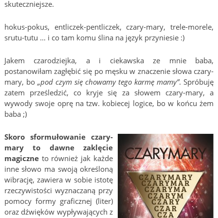
skuteczniejsze.
hokus-pokus, entliczek-pentliczek, czary-mary, trele-morele,
srutu-tutu … i co tam komu ślina na język przyniesie :)
Jakem czarodziejka, a i ciekawska ze mnie baba,
postanowiłam zagłębić się po męsku w znaczenie słowa czary-
mary, bo
„pod czym się chowamy tego karmę mamy”
. Spróbuję
zatem prześledzić, co kryje się za słowem czary-mary, a
wywody swoje oprę na tzw. kobiecej logice, bo w końcu żem
baba ;)
Skoro sformułowanie czary-
mary to dawne zaklęcie
magiczne
to również jak każde
inne słowo ma swoją określoną
wibrację, zawiera w sobie istotę
rzeczywistości wyznaczaną przy
pomocy formy graficznej (liter)
oraz dźwięków wypływających z