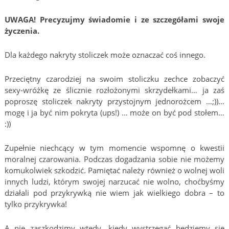
UWAGA! Precyzujmy świadomie i ze szczegółami swoje
życzenia.
Dla każdego nakryty stoliczek może oznaczać coś innego.
Przeciętny czarodziej na swoim stoliczku zechce zobaczyć
sexy-wróżkę ze ślicznie rozłożonymi skrzydełkami… ja zaś
poproszę stoliczek nakryty przystojnym jednorożcem …;))…
mogę i ja być nim pokryta (ups!) … może on być pod stołem…
:))
Zupełnie niechcący w tym momencie wspomnę o kwestii
moralnej czarowania. Podczas dogadzania sobie nie możemy
komukolwiek szkodzić. Pamiętać należy również o wolnej woli
innych ludzi, którym swojej narzucać nie wolno, choćbyśmy
działali pod przykrywką nie wiem jak wielkiego dobra – to
tylko przykrywka!
A nie zaszkodzimy wtedy, kiedy wystrzegać będziemy się