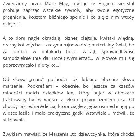
Zwiedziony przez Marę Mag, myśląc że Bogiem się stał
próbuje zaprząc wszelkie żywioły, aby swoje egotyczne
pragnienia, kosztem bliźniego spełnić i co się z nim wtedy
dzieje…?
A to dom nagle okradają, biznes plajtuje, kwiatki więdną,
czarny kot zdycha… zaczyna rujnować się materialny świat, bo
za bardzo w obłokach bujać zaczął, sprawiedliwość
samodzielnie (nie daj Boże!) wymierzać… w główce mu się
poprzewracało i nie tylko…!
Od słowa „mara” pochodzi tak lubiane obecnie słowo
marzenie. Podkreślam – obecnie, bo jeszcze za czasów
młodości moich dziadków ten, który bujał w obłokach
traktowany był w wiosce z lekkim przymrużeniem oka. Ot
choćby tak jedna Adelcia, która ciągle z gębą uśmiechniętą po
wiosce łaziła i mało praktyczne gadki wstawiała… mówili, że
sfiksowała.
Zwykłam mawiać, że Marzenia…to dziewczynka, która chodzi