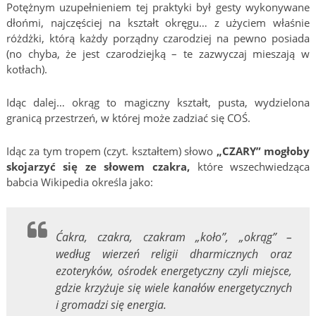
Potężnym uzupełnieniem tej praktyki był gesty wykonywane
dłońmi, najczęściej na kształt okręgu… z użyciem właśnie
różdżki, którą każdy porządny czarodziej na pewno posiada
(no chyba, że jest czarodziejką – te zazwyczaj mieszają w
kotłach).
Idąc dalej… okrąg to magiczny kształt, pusta, wydzielona
granicą przestrzeń, w której może zadziać się COŚ.
Idąc za tym tropem (czyt. kształtem) słowo
„CZARY” mogłoby
skojarzyć się ze słowem czakra,
które wszechwiedząca
babcia Wikipedia określa jako:
Ćakra, czakra, czakram „koło”, „okrąg” –
według wierzeń religii dharmicznych oraz
ezoteryków, ośrodek energetyczny czyli miejsce,
gdzie krzyżuje się wiele kanałów energetycznych
i gromadzi się energia.