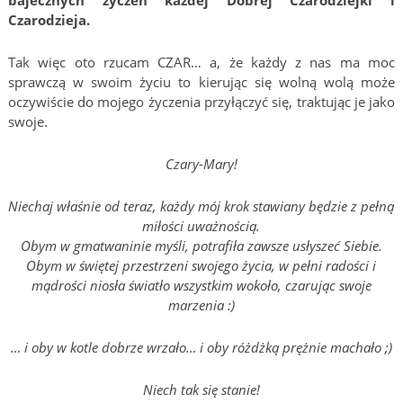
bajecznych życzeń każdej Dobrej Czarodziejki i
Czarodzieja.
Tak więc oto rzucam CZAR… a, że każdy z nas ma moc
sprawczą w swoim życiu to kierując się wolną wolą może
oczywiście do mojego życzenia przyłączyć się, traktując je jako
swoje.
Czary-Mary!
Niechaj właśnie od teraz, każdy mój krok stawiany będzie z pełną
miłości uważnością.
Obym w gmatwaninie myśli, potrafiła zawsze usłyszeć Siebie.
Obym w świętej przestrzeni swojego życia, w pełni radości i
mądrości niosła światło wszystkim wokoło, czarując swoje
marzenia :)
… i oby w kotle dobrze wrzało… i oby różdżką prężnie machało ;)
Niech tak się stanie!