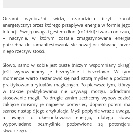
Oczami wyobraźni widzę czarodzieja (czyt. kanał
energetyczny) przez którego przepływa energia w formie jego
intencji. Swoją uwagą i gestem dłoni (różdżki) stwarza on czarę
– naczynie, w którym zostaje zmagazynowana energia
potrzebna do zamanifestowania się nowej oczekiwanej przez
niego rzeczywistości.
Słowo, samo w sobie jest puste (niczym wspomniany okrąg)
jeśli wypowiadamy je bezmyślnie i bezcelowo. W tym
momencie warto zastanowić się nad istotą myślenia podczas
praktykowania rytuałów magicznych. Po pierwsze tym, którzy
w trakcie praktykowania nie używają mózgu, odradzam
stosowanie magii. Po drugie zanim zechcemy wypowiedzieć
zaklęcie musimy je najpierw pomyśleć, dopiero potem ma
szansę nastąpić jego artykulacja. Myśl popłynie wraz z uwagą,
a uwaga to ukierunkowana energia, dlatego słowa
wypowiadane bezmyślnie pozbawione są potencjału
stwórczego.