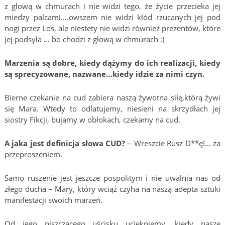
z głową w chmurach i nie widzi tego, że życie przecieka jej
miedzy palcami….owszem nie widzi kłód rzucanych jej pod
nogi przez Los, ale niestety nie widzi również prezentów, które
jej podsyła … bo chodzi z głową w chmurach :)
Marzenia są dobre, kiedy dążymy do ich realizacji, kiedy
są sprecyzowane, nazwane…kiedy idzie za nimi czyn.
Bierne czekanie na cud zabiera naszą żywotna siłę,którą żywi
się Mara. Wtedy to odlatujemy, niesieni na skrzydłach jej
siostry Fikcji, bujamy w obłokach, czekamy na cud.
A jaka jest definicja słowa CUD?
– Wreszcie Rusz D**ę!… za
przeproszeniem.
Samo ruszenie jest jeszcze pospolitym i nie uwalnia nas od
złego ducha – Mary, który wciąż czyha na naszą adepta sztuki
manifestacji swoich marzeń.
Od jego niszczącego uścisku uciekniemy, kiedy nasze