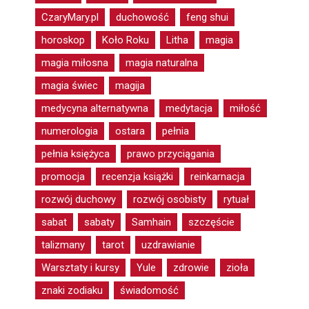
CzaryMary.pl
duchowość
feng shui
horoskop
Koło Roku
Litha
magia
magia miłosna
magia naturalna
magia świec
magija
medycyna alternatywna
medytacja
miłość
numerologia
ostara
pełnia
pełnia księżyca
prawo przyciągania
promocja
recenzja książki
reinkarnacja
rozwój duchowy
rozwój osobisty
rytuał
sabat
sabaty
Samhain
szczęście
talizmany
tarot
uzdrawianie
Warsztaty i kursy
Yule
zdrowie
zioła
znaki zodiaku
świadomość