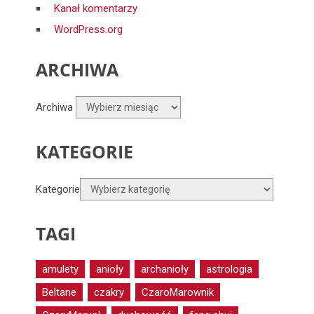
Kanał komentarzy
WordPress.org
ARCHIWA
Archiwa
KATEGORIE
Kategorie
TAGI
amulety
anioły
archanioły
astrologia
Beltane
czakry
CzaroMarownik