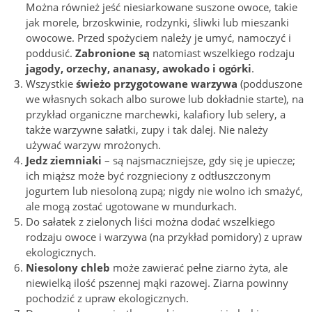
Można również jeść niesiarkowane suszone owoce, takie
jak morele, brzoskwinie, rodzynki, śliwki lub mieszanki
owocowe. Przed spożyciem należy je umyć, namoczyć i
poddusić.
Zabronione są
natomiast wszelkiego rodzaju
jagody, orzechy, ananasy, awokado i ogórki
.
Wszystkie
świeżo przygotowane warzywa
(podduszone
we własnych sokach albo surowe lub dokładnie starte), na
przykład organiczne marchewki, kalafiory lub selery, a
także warzywne sałatki, zupy i tak dalej. Nie należy
używać warzyw mrożonych.
Jedz ziemniaki
– są najsmaczniejsze, gdy się je upiecze;
ich miąższ może być rozgnieciony z odtłuszczonym
jogurtem lub niesoloną zupą; nigdy nie wolno ich smażyć,
ale mogą zostać ugotowane w mundurkach.
Do sałatek z zielonych liści można dodać wszelkiego
rodzaju owoce i warzywa (na przykład pomidory) z upraw
ekologicznych.
Niesolony chleb
może zawierać pełne ziarno żyta, ale
niewielką ilość pszennej mąki razowej. Ziarna powinny
pochodzić z upraw ekologicznych.