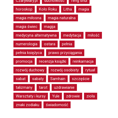
CzaryMary.pl
duchowość
feng shui
horoskop
Koło Roku
Litha
magia
magia miłosna
magia naturalna
magia świec
magija
medycyna alternatywna
medytacja
miłość
numerologia
ostara
pełnia
pełnia księżyca
prawo przyciągania
promocja
recenzja książki
reinkarnacja
rozwój duchowy
rozwój osobisty
rytuał
sabat
sabaty
Samhain
szczęście
talizmany
tarot
uzdrawianie
Warsztaty i kursy
Yule
zdrowie
zioła
znaki zodiaku
świadomość