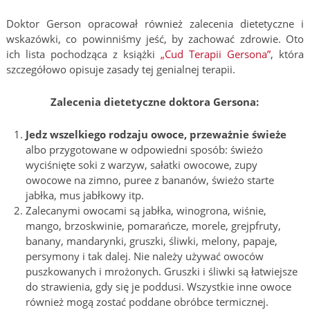
Doktor Gerson opracował również zalecenia dietetyczne i
wskazówki, co powinniśmy jeść, by zachować zdrowie. Oto
ich lista pochodząca z książki
„Cud Terapii Gersona”
, która
szczegółowo opisuje zasady tej genialnej terapii.
Zalecenia dietetyczne doktora Gersona:
Jedz wszelkiego rodzaju owoce, przeważnie świeże
albo przygotowane w odpowiedni sposób: świeżo
wyciśnięte soki z warzyw, sałatki owocowe, zupy
owocowe na zimno, puree z bananów, świeżo starte
jabłka, mus jabłkowy itp.
Zalecanymi owocami są jabłka, winogrona, wiśnie,
mango, brzoskwinie, pomarańcze, morele, grejpfruty,
banany, mandarynki, gruszki, śliwki, melony, papaje,
persymony i tak dalej. Nie należy używać owoców
puszkowanych i mrożonych. Gruszki i śliwki są łatwiejsze
do strawienia, gdy się je poddusi. Wszystkie inne owoce
również mogą zostać poddane obróbce termicznej.