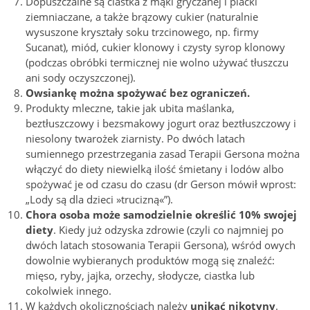
Dopuszczalne są ciastka z mąki gryczanej i placki
ziemniaczane, a także brązowy cukier (naturalnie
wysuszone kryształy soku trzcinowego, np. firmy
Sucanat), miód, cukier klonowy i czysty syrop klonowy
(podczas obróbki termicznej nie wolno używać tłuszczu
ani sody oczyszczonej).
Owsiankę można spożywać bez ograniczeń.
Produkty mleczne, takie jak ubita maślanka,
beztłuszczowy i bezsmakowy jogurt oraz beztłuszczowy i
niesolony twarożek ziarnisty. Po dwóch latach
sumiennego przestrzegania zasad Terapii Gersona można
włączyć do diety niewielką ilość śmietany i lodów albo
spożywać je od czasu do czasu (dr Gerson mówił wprost:
„Lody są dla dzieci »trucizną«”).
Chora osoba może samodzielnie określić 10% swojej
diety
. Kiedy już odzyska zdrowie (czyli co najmniej po
dwóch latach stosowania Terapii Gersona), wśród owych
dowolnie wybieranych produktów mogą się znaleźć:
mięso, ryby, jajka, orzechy, słodycze, ciastka lub
cokolwiek innego.
W każdych okolicznościach należy
unikać nikotyny
.