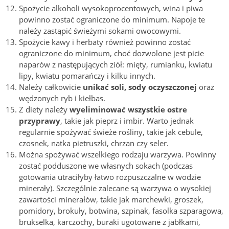
Spożycie alkoholi wysokoprocentowych, wina i piwa
powinno zostać ograniczone do minimum. Napoje te
należy zastąpić świeżymi sokami owocowymi.
Spożycie kawy i herbaty również powinno zostać
ograniczone do minimum, choć dozwolone jest picie
naparów z następujących ziół: mięty, rumianku, kwiatu
lipy, kwiatu pomarańczy i kilku innych.
Należy całkowicie
unikać soli, sody oczyszczonej
oraz
wędzonych ryb i kiełbas.
Z diety należy
wyeliminować wszystkie ostre
przyprawy
, takie jak pieprz i imbir. Warto jednak
regularnie spożywać świeże rośliny, takie jak cebule,
czosnek, natka pietruszki, chrzan czy seler.
Można spożywać wszelkiego rodzaju warzywa. Powinny
zostać podduszone we własnych sokach (podczas
gotowania utraciłyby łatwo rozpuszczalne w wodzie
minerały). Szczególnie zalecane są warzywa o wysokiej
zawartości minerałów, takie jak marchewki, groszek,
pomidory, brokuły, botwina, szpinak, fasolka szparagowa,
brukselka, karczochy, buraki ugotowane z jabłkami,