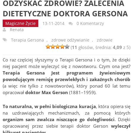
ODZYSKAĆ ZDROWIE? ZALECENIA
DIETETYCZNE DOKTORA GERSONA
Magiczne Życie
13-11-2014
0 Komentarzy
Renata
Terapia Gersona
,
zdrowe odżywianie
,
zdrowie
(
11
głosów, średnia:
4,09
z 5)
Co raz częściej słyszymy o Terapii Gersona i o tym, że dzięki
niej pacjent może wyleczyć się z nowotworu. Czym ona jest?
Terapia Gersona Jest programem żywieniowym
powodującym remisję przewlekłych i zakaźnych chorób
(a więc nie tylko z nowotworów), który ponad 60 lat temu
opracował
doktor Max Gerson
(1881–1959).
To naturalna, w pełni biologiczna kuracja
, która opiera się
na uzdrawiających mechanizmach, za pomocą których
organizm sam zwalcza niszczące go dolegliwości
. Dzięki
opracowanej przez siebie terapii doktor Gerson
wyleczył
kilkuset pacjentów
.