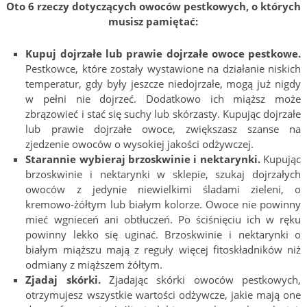
Oto 6 rzeczy dotyczących owoców pestkowych, o których
musisz pamiętać:
Kupuj dojrzałe lub prawie dojrzałe owoce pestkowe.
Pestkowce, które zostały wystawione na działanie niskich
temperatur, gdy były jeszcze niedojrzałe, mogą już nigdy
w pełni nie dojrzeć. Dodatkowo ich miąższ może
zbrązowieć i stać się suchy lub skórzasty. Kupując dojrzałe
lub prawie dojrzałe owoce, zwiększasz szanse na
zjedzenie owoców o wysokiej jakości odżywczej.
Starannie wybieraj brzoskwinie i nektarynki.
Kupując
brzoskwinie i nektarynki w sklepie, szukaj dojrzałych
owoców z jedynie niewielkimi śladami zieleni, o
kremowo-żółtym lub białym kolorze. Owoce nie powinny
mieć wgnieceń ani obtłuczeń. Po ściśnięciu ich w ręku
powinny lekko się uginać. Brzoskwinie i nektarynki o
białym miąższu mają z reguły więcej fitoskładników niż
odmiany z miąższem żółtym.
Zjadaj skórki.
Zjadając skórki owoców pestkowych,
otrzymujesz wszystkie wartości odżywcze, jakie mają one