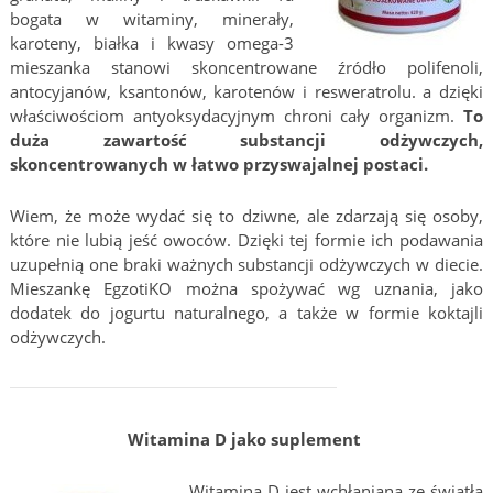
bogata w witaminy, minerały,
karoteny, białka i kwasy omega-3
mieszanka stanowi skoncentrowane źródło polifenoli,
antocyjanów, ksantonów, karotenów i resweratrolu. a dzięki
właściwościom antyoksydacyjnym chroni cały organizm.
To
duża zawartość substancji odżywczych,
skoncentrowanych w łatwo przyswajalnej postaci.
Wiem, że może wydać się to dziwne, ale zdarzają się osoby,
które nie lubią jeść owoców. Dzięki tej formie ich podawania
uzupełnią one braki ważnych substancji odżywczych w diecie.
Mieszankę EgzotiKO można spożywać wg uznania, jako
dodatek do jogurtu naturalnego, a także w formie koktajli
odżywczych.
Witamina D jako suplement
Witamina D jest wchłaniana ze światła