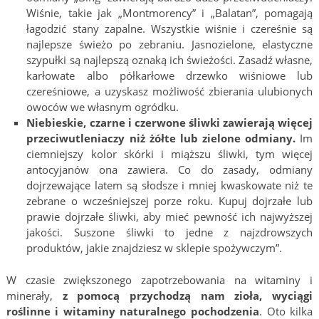
Wiśnie, takie jak „Montmorency” i „Balatan”, pomagają
łagodzić stany zapalne. Wszystkie wiśnie i czereśnie są
najlepsze świeżo po zebraniu. Jasnozielone, elastyczne
szypułki są najlepszą oznaką ich świeżości. Zasadź własne,
karłowate albo półkarłowe drzewko wiśniowe lub
czereśniowe, a uzyskasz możliwość zbierania ulubionych
owoców we własnym ogródku.
Niebieskie, czarne i czerwone śliwki zawierają więcej
przeciwutleniaczy niż żółte lub zielone odmiany.
Im
ciemniejszy kolor skórki i miąższu śliwki, tym więcej
antocyjanów ona zawiera. Co do zasady, odmiany
dojrzewające latem są słodsze i mniej kwaskowate niż te
zebrane o wcześniejszej porze roku. Kupuj dojrzałe lub
prawie dojrzałe śliwki, aby mieć pewność ich najwyższej
jakości. Suszone śliwki to jedne z najzdrowszych
produktów, jakie znajdziesz w sklepie spożywczym”.
W czasie zwiększonego zapotrzebowania na witaminy i
minerały,
z pomocą przychodzą nam zioła, wyciągi
roślinne i witaminy naturalnego pochodzenia
. Oto kilka