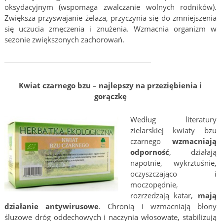
oksydacyjnym (wspomaga zwalczanie wolnych rodników).
Zwiększa przyswajanie żelaza, przyczynia się do zmniejszenia
się uczucia zmęczenia i znużenia. Wzmacnia organizm w
sezonie zwiększonych zachorowań.
Kwiat czarnego bzu – najlepszy na przeziębienia i
gorączkę
Według literatury
zielarskiej kwiaty bzu
czarnego
wzmacniają
odporność
, działają
napotnie, wykrztuśnie,
oczyszczająco i
moczopędnie,
rozrzedzają katar,
mają
działanie antywirusowe
. Chronią i wzmacniają błony
śluzowe dróg oddechowych i naczynia włosowate, stabilizują