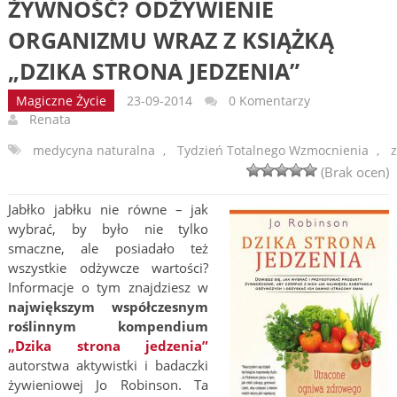
ŻYWNOŚĆ? ODŻYWIENIE
ORGANIZMU WRAZ Z KSIĄŻKĄ
„DZIKA STRONA JEDZENIA”
Magiczne Życie
23-09-2014
0 Komentarzy
Renata
medycyna naturalna
,
Tydzień Totalnego Wzmocnienia
,
(Brak ocen)
Jabłko jabłku nie równe – jak
wybrać, by było nie tylko
smaczne, ale posiadało też
wszystkie odżywcze wartości?
Informacje o tym znajdziesz w
największym współczesnym
roślinnym kompendium
„Dzika strona jedzenia”
autorstwa aktywistki i badaczki
żywieniowej Jo Robinson. Ta