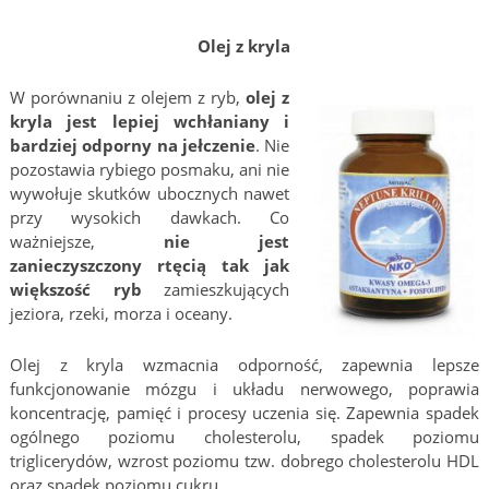
Olej z kryla
W porównaniu z olejem z ryb,
olej z
kryla jest lepiej wchłaniany i
bardziej odporny na jełczenie
. Nie
pozostawia rybiego posmaku, ani nie
wywołuje skutków ubocznych nawet
przy wysokich dawkach. Co
ważniejsze,
nie jest
zanieczyszczony rtęcią tak jak
większość ryb
zamieszkujących
jeziora, rzeki, morza i oceany.
Olej z kryla wzmacnia odporność, zapewnia lepsze
funkcjonowanie mózgu i układu nerwowego, poprawia
koncentrację, pamięć i procesy uczenia się. Zapewnia spadek
ogólnego poziomu cholesterolu, spadek poziomu
triglicerydów, wzrost poziomu tzw. dobrego cholesterolu HDL
oraz spadek poziomu cukru.