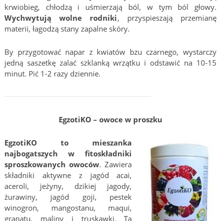
krwiobieg, chłodzą i uśmierzają ból, w tym ból głowy.
Wychwytują wolne rodniki
, przyspieszają przemianę
materii, łagodzą stany zapalne skóry.
By przygotować napar z kwiatów bzu czarnego, wystarczy
jedną saszetkę zalać szklanką wrzątku i odstawić na 10-15
minut. Pić 1-2 razy dziennie.
EgzotiKO – owoce w proszku
EgzotiKO to mieszanka
najbogatszych w fitoskładniki
sproszkowanych owoców
. Zawiera
składniki aktywne z jagód acai,
aceroli, jeżyny, dzikiej jagody,
żurawiny, jagód goji, pestek
winogron, mangostanu, maqui,
granatu, maliny i truskawki. Ta