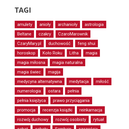
TAGI
amulety
anioły
archanioły
astrologia
Beltane
czakry
CzaroMarownik
CzaryMary.pl
duchowość
feng shui
horoskop
Koło Roku
Litha
magia
magia miłosna
magia naturalna
magia świec
magija
medycyna alternatywna
medytacja
miłość
numerologia
ostara
pełnia
pełnia księżyca
prawo przyciągania
promocja
recenzja książki
reinkarnacja
rozwój duchowy
rozwój osobisty
rytuał
sabat
sabaty
Samhain
szczęście