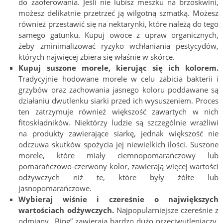
do zaoferowania. Jeśli nie lubisz meszku na brzoskwini,
możesz delikatnie przetrzeć ją wilgotną szmatką. Możesz
również przestawić się na nektarynki, które należą do tego
samego gatunku. Kupuj owoce z upraw organicznych,
żeby zminimalizować ryzyko wchłaniania pestycydów,
których najwięcej zbiera się właśnie w skórce.
Kupuj suszone morele, kierując się ich kolorem.
Tradycyjnie hodowane morele w celu zabicia bakterii i
grzybów oraz zachowania jasnego koloru poddawane są
działaniu dwutlenku siarki przed ich wysuszeniem. Proces
ten zatrzymuje również większość zawartych w nich
fitoskładników. Niektórzy ludzie są szczególnie wrażliwi
na produkty zawierające siarkę, jednak większość nie
odczuwa skutków spożycia jej niewielkich ilości. Suszone
morele, które miały ciemnopomarańczowy lub
pomarańczowo-czerwony kolor, zawierają więcej wartości
odżywczych niż te, które były żółte lub
jasnopomarańczowe.
Wybieraj wiśnie i czereśnie o największych
wartościach odżywczych.
Najpopularniejsze czereśnie z
odmiany „Bing” zawierają bardzo dużo przeciwutleniaczy.