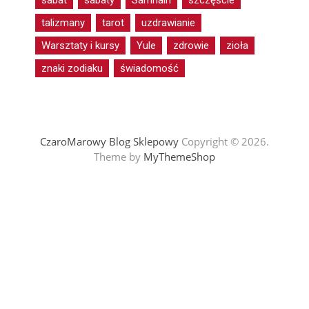
talizmany
tarot
uzdrawianie
Warsztaty i kursy
Yule
zdrowie
zioła
znaki zodiaku
świadomość
CzaroMarowy Blog Sklepowy
Copyright © 2026.
Theme by
MyThemeShop