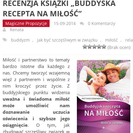
RECENZJA KSIĄŻKI „BUDDYSKA
RECEPTA NA MIŁOŚĆ”
Magiczne Propozycje
15-09-2014
0 Komentarzy
Renata
buddyzm
,
jak być szczęśliwym w związku
,
miłość
,
rel
(Brak ocen)
Miłość i partnerstwo to tematy
bardzo istotne dla każdego z
nas. Chcemy tworzyć wzajemną
więź z partnerem i wspólnie z
nim kroczyć przez życie. Z
buddyjskiego punktu widzenia
uważna i świadoma miłość
może umożliwić nam
doznawanie uczucia
oświecenia i szybsze jego
osiągnięcie
. O tym, jak
zbudować szczęśliwy związek w