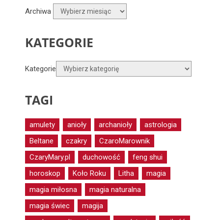
Archiwa
KATEGORIE
Kategorie
TAGI
amulety
anioły
archanioły
astrologia
Beltane
czakry
CzaroMarownik
CzaryMary.pl
duchowość
feng shui
horoskop
Koło Roku
Litha
magia
magia miłosna
magia naturalna
magia świec
magija