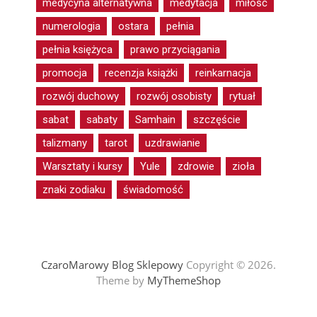
medycyna alternatywna
medytacja
miłość
numerologia
ostara
pełnia
pełnia księżyca
prawo przyciągania
promocja
recenzja książki
reinkarnacja
rozwój duchowy
rozwój osobisty
rytuał
sabat
sabaty
Samhain
szczęście
talizmany
tarot
uzdrawianie
Warsztaty i kursy
Yule
zdrowie
zioła
znaki zodiaku
świadomość
CzaroMarowy Blog Sklepowy
Copyright © 2026.
Theme by
MyThemeShop