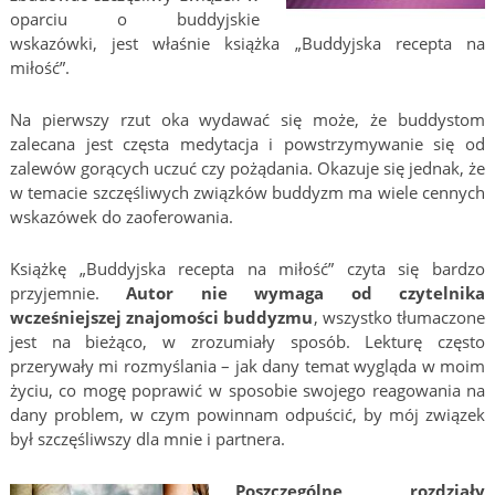
oparciu o buddyjskie
wskazówki, jest właśnie książka „Buddyjska recepta na
miłość”.
Na pierwszy rzut oka wydawać się może, że buddystom
zalecana jest częsta medytacja i powstrzymywanie się od
zalewów gorących uczuć czy pożądania. Okazuje się jednak, że
w temacie szczęśliwych związków buddyzm ma wiele cennych
wskazówek do zaoferowania.
Książkę „Buddyjska recepta na miłość” czyta się bardzo
przyjemnie.
Autor nie wymaga od czytelnika
wcześniejszej znajomości buddyzmu
, wszystko tłumaczone
jest na bieżąco, w zrozumiały sposób. Lekturę często
przerywały mi rozmyślania – jak dany temat wygląda w moim
życiu, co mogę poprawić w sposobie swojego reagowania na
dany problem, w czym powinnam odpuścić, by mój związek
był szczęśliwszy dla mnie i partnera.
Poszczególne rozdziały