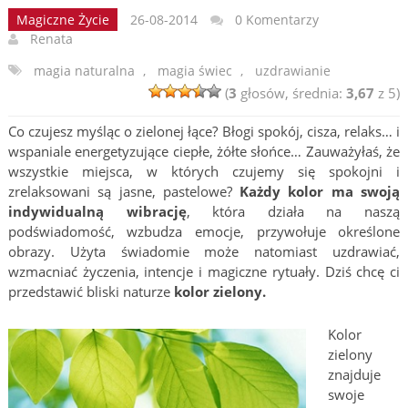
Magiczne Życie
26-08-2014
0 Komentarzy
Renata
magia naturalna
,
magia świec
,
uzdrawianie
(
3
głosów, średnia:
3,67
z 5)
Co czujesz myśląc o zielonej łące? Błogi spokój, cisza, relaks… i
wspaniale energetyzujące ciepłe, żółte słońce… Zauważyłaś, że
wszystkie miejsca, w których czujemy się spokojni i
zrelaksowani są jasne, pastelowe?
Każdy kolor ma swoją
indywidualną wibrację
, która działa na naszą
podświadomość, wzbudza emocje, przywołuje określone
obrazy. Użyta świadomie może natomiast uzdrawiać,
wzmacniać życzenia, intencje i magiczne rytuały. Dziś chcę ci
przedstawić bliski naturze
kolor zielony.
Kolor
zielony
znajduje
swoje