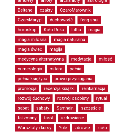
amulety
anioły
archanioły
astrologia
Beltane
czakry
CzaroMarownik
CzaryMary.pl
duchowość
feng shui
horoskop
Koło Roku
Litha
magia
magia miłosna
magia naturalna
magia świec
magija
medycyna alternatywna
medytacja
miłość
numerologia
ostara
pełnia
pełnia księżyca
prawo przyciągania
promocja
recenzja książki
reinkarnacja
rozwój duchowy
rozwój osobisty
rytuał
sabat
sabaty
Samhain
szczęście
talizmany
tarot
uzdrawianie
Warsztaty i kursy
Yule
zdrowie
zioła