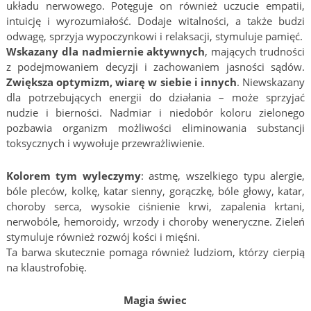
układu nerwowego. Potęguje on również uczucie empatii,
intuicję i wyrozumiałość. Dodaje witalności, a także budzi
odwagę, sprzyja wypoczynkowi i relaksacji, stymuluje pamięć.
Wskazany dla nadmiernie aktywnych
, mających trudności
z podejmowaniem decyzji i zachowaniem jasności sądów.
Zwiększa optymizm, wiarę w siebie i innych
. Niewskazany
dla potrzebujących energii do działania – może sprzyjać
nudzie i bierności. Nadmiar i niedobór koloru zielonego
pozbawia organizm możliwości eliminowania substancji
toksycznych i wywołuje przewrażliwienie.
Kolorem tym wyleczymy
: astmę, wszelkiego typu alergie,
bóle pleców, kolkę, katar sienny, gorączkę, bóle głowy, katar,
choroby serca, wysokie ciśnienie krwi, zapalenia krtani,
nerwobóle, hemoroidy, wrzody i choroby weneryczne. Zieleń
stymuluje również rozwój kości i mięśni.
Ta barwa skutecznie pomaga również ludziom, którzy cierpią
na klaustrofobię.
Magia świec