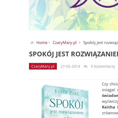
Home
CzaryMary.pl
Spokój jest rozwią
SPOKÓJ JEST ROZWIĄZANI
CzaryMary.pl
27-05-2014
0 Komentarzy
Czy chci
osiągać
świado
wyćwicz
Keitha 
zrównowa