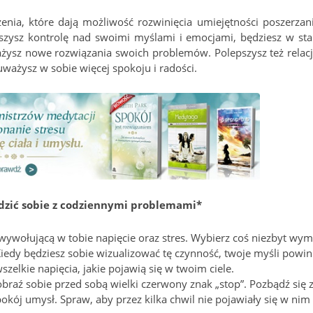
zenia, które dają możliwość rozwinięcia umiejętności poszerzani
szysz kontrolę nad swoimi myślami i emocjami, będziesz w sta
ażysz nowe rozwiązania swoich problemów. Polepszysz też relacj
uważysz w sobie więcej spokoju i radości.
adzić sobie z codziennymi problemami*
 wywołującą w tobie napięcie oraz stres. Wybierz coś niezbyt wym
Kiedy będziesz sobie wizualizować tę czynność, twoje myśli powi
elkie napięcia, jakie pojawią się w twoim ciele.
obraź sobie przed sobą wielki czerwony znak „stop”. Pozbądź się 
kój umysł. Spraw, aby przez kilka chwil nie pojawiały się w nim