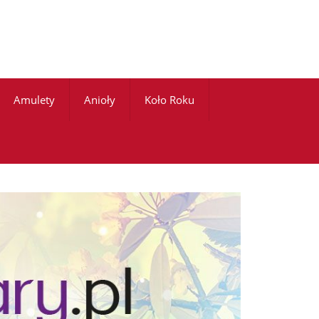
Amulety
Anioły
Koło Roku