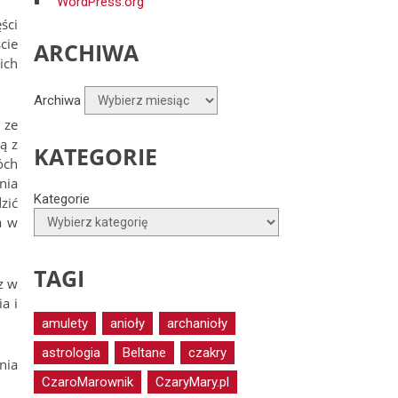
WordPress.org
ści
cie
ARCHIWA
ich
Archiwa
 ze
ą z
KATEGORIE
óch
nia
Kategorie
ić
a w
TAGI
z w
a i
amulety
anioły
archanioły
astrologia
Beltane
czakry
nia
CzaroMarownik
CzaryMary.pl