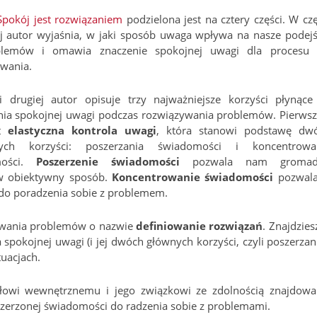
Spokój jest rozwiązaniem
podzielona jest na cztery części. W czę
j autor wyjaśnia, w jaki sposób uwaga wpływa na nasze podejś
lemów i omawia znaczenie spokojnej uwagi dla procesu 
wania.
 drugiej autor opisuje trzy najważniejsze korzyści płynące
ia spokojnej uwagi podczas rozwiązywania problemów. Pierwsz
st
elastyczna kontrola uwagi
, która stanowi podstawę dw
łych korzyści: poszerzania świadomości i koncentrowa
mości.
Poszerzenie świadomości
pozwala nam gromadz
m w obiektywny sposób.
Koncentrowanie świadomości
pozwal
 do poradzenia sobie z problemem.
ązywania problemów o nazwie
definiowanie rozwiązań
. Znajdzies
spokojnej uwagi (i jej dwóch głównych korzyści, czyli poszerzani
uacjach.
słowi wewnętrznemu i jego związkowi ze zdolnością znajdowa
zerzonej świadomości do radzenia sobie z problemami.