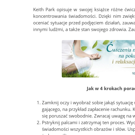
Keith Park opisuje w swojej książce różne ćwic
koncentrowania świadomości. Dzięki nim zwięk
oceniać sytuacje przed podjęciem działań, zauw
innymi ludźmi, a także stan swojego zdrowia. Za
Jak w 4 krokach por
Zamknij oczy i wyobraź sobie jakąś sytuację
gającego, na przykład zapłacenie rachunku. 
się poruszać swobodnie. Zwracaj uwagę na wsz
Pstryknij palcami i zatrzymaj ten proces. Wy
świadomości wszystkich obrazów i słów. Uspo