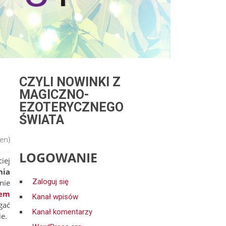
CZYLI NOWINKI Z
MAGICZNO-
EZOTERYCZNEGO
ŚWIATA
en)
LOGOWANIE
iej
nia
Zaloguj się
nie
iem
Kanał wpisów
gać
Kanał komentarzy
e.