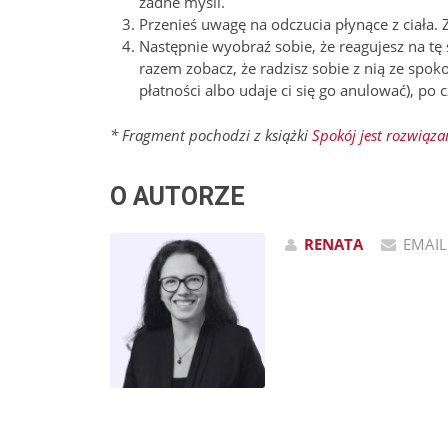
żad­ne myśli.
Przenieś uwagę na odczucia płynące z ciała.
Następnie wyobraź sobie, że reagujesz na tę
razem zobacz, że radzisz sobie z nią ze spoko
płat­ności albo udaje ci się go anulować), p
* Fragment pochodzi z książki
Spokój jest rozwiąz
O AUTORZE
RENATA
EMAIL