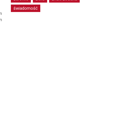
świadomość
m
n