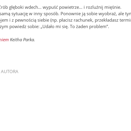
 Zrób głęboki wdech… wypuść powietrze… i rozluźnij mięśnie.
 samą sytu­ację w inny sposób. Ponownie ją sobie wyobraź, ale ty
jem i z pewno­ścią siebie (np. płacisz rachunek, przekładasz termi
o czym powiedz sobie: „Udało mi się. To żaden problem”.
aniem
Keitha Parka.
 AUTORA