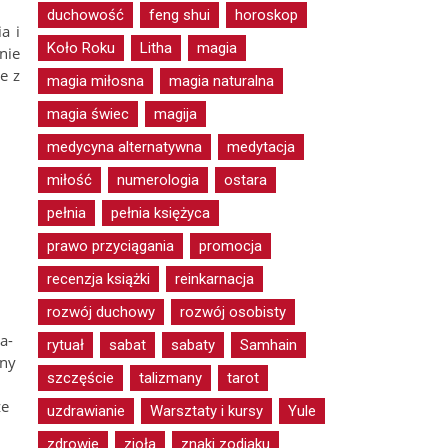
duchowość
feng shui
horoskop
a i
Koło Roku
Litha
magia
nie
e z
magia miłosna
magia naturalna
magia świec
magija
medycyna alternatywna
medytacja
miłość
numerologia
ostara
pełnia
pełnia księżyca
prawo przyciągania
promocja
recenzja książki
reinkarnacja
rozwój duchowy
rozwój osobisty
a­
rytuał
sabat
sabaty
Samhain
nny
szczęście
talizmany
tarot
ze
uzdrawianie
Warsztaty i kursy
Yule
zdrowie
zioła
znaki zodiaku