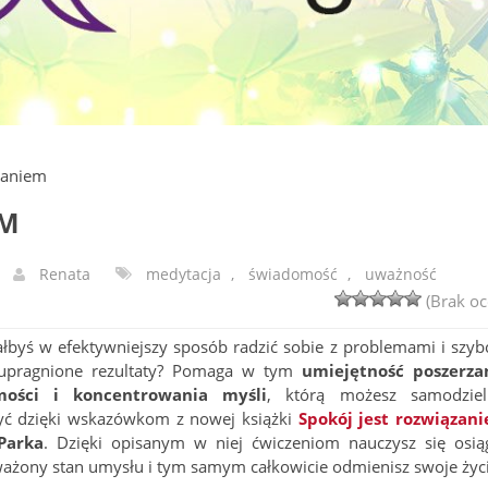
zaniem
EM
Renata
medytacja
,
świadomość
,
uważność
(Brak oc
ałbyś w efektywniejszy sposób radzić sobie z problemami i szybc
 upragnione rezultaty? Pomaga w tym
umiejętność poszerza
mości i koncentrowania myśli
, którą możesz samodziel
yć dzięki wskazówkom z nowej książki
Spokój jest rozwiązan
Parka
. Dzięki opisanym w niej ćwiczeniom nauczysz się osią
żony stan umysłu i tym samym całkowicie odmienisz swoje życi