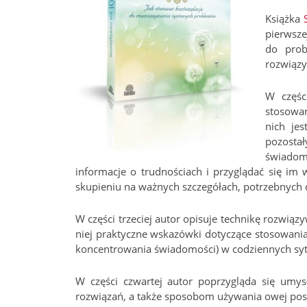
Książka
pierwsze
do prob
rozwiązy
W części
stosowan
nich je
pozosta
świado
informacje o trudnościach i przyglądać się i
skupieniu na ważnych szczegółach, potrzebnych
W części trzeciej autor opisuje technikę rozwi
niej praktyczne wskazówki dotyczące stosowania 
koncentrowania świadomości) w codziennych syt
W części czwartej autor poprzygląda się umy
rozwiązań, a także sposobom używania owej pos