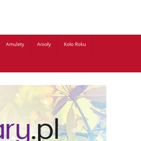
Amulety
Anioły
Koło Roku