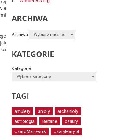
WordPress.org
rej
wie
ymi
ARCHIWA
Archiwa
ego
jak
ści
KATEGORIE
Kategorie
TAGI
amulety
anioły
archanioły
astrologia
Beltane
czakry
CzaroMarownik
CzaryMary.pl