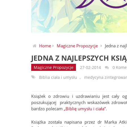
Home
Magiczne Propozycje
Jedna z naj
JEDNA Z NAJLEPSZYCH KSI
Magiczne Propozycje
27-02-2014
0 Kome
Biblia ciała i umysłu
,
medycyna zintegrowa
Książek o zdrowiu i uzdrawianiu jest cały o
poszukującej praktycznych wskazówek zdrowotny
bardzo polecam
„Biblię umysłu i ciała”
.
Książka została napisana przez dr Marka Atk