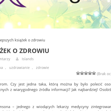
lepszych książek o zdrowiu
ĄŻEK O ZDROWIU
ntarzy
Islands
na
,
uzdrawianie
,
zdrowie
(Brak oc
grom. Czy jest jedna taka, którą można by było polecić oso
ch z wiarygodnego źródła informacji? Jak najbardziej! Osobiś
insona – jednego z wiodących lekarzy medycyny zintegrowan