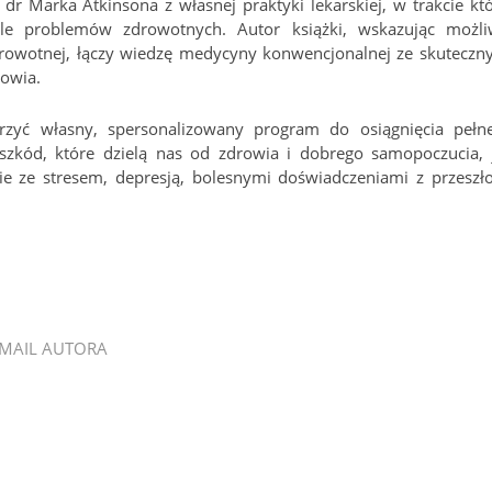
 dr Marka Atkinsona z własnej praktyki lekarskiej, w trakcie któ
e problemów zdrowotnych. Autor książki, wskazując możli
zdrowotnej, łączy wiedzę medycyny konwencjonalnej ze skuteczn
rowia.
rzyć własny, spersonalizowany program do osiągnięcia pełn
zkód, które dzielą nas od zdrowia i dobrego samopoczucia, 
 ze stresem, depresją, bolesnymi doświadczeniami z przeszło
MAIL AUTORA