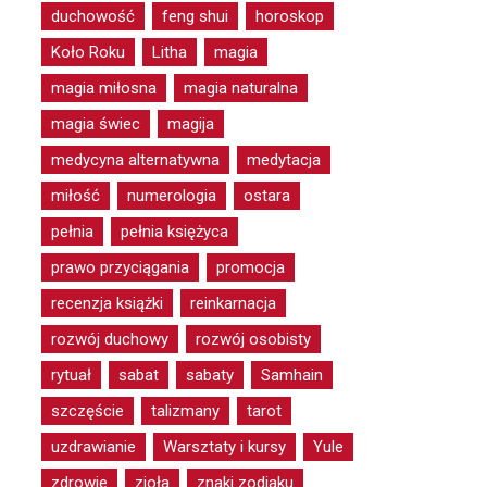
duchowość
feng shui
horoskop
Koło Roku
Litha
magia
magia miłosna
magia naturalna
magia świec
magija
medycyna alternatywna
medytacja
miłość
numerologia
ostara
pełnia
pełnia księżyca
prawo przyciągania
promocja
recenzja książki
reinkarnacja
rozwój duchowy
rozwój osobisty
rytuał
sabat
sabaty
Samhain
szczęście
talizmany
tarot
uzdrawianie
Warsztaty i kursy
Yule
zdrowie
zioła
znaki zodiaku