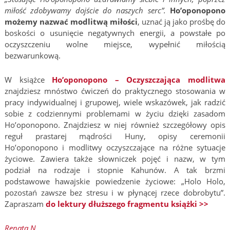
miłość zdobywamy dojście do naszych serc”.
Ho’oponopono
możemy nazwać modlitwą miłości
, uznać ją jako prośbę do
boskości o usunięcie negatywnych energii, a powstałe po
oczyszczeniu wolne miejsce, wypełnić miłością
bezwarunkową.
W książce
Ho’oponopono – Oczyszczająca modlitwa
znajdziesz mnóstwo ćwiczeń do praktycznego stosowania w
pracy indywidualnej i grupowej, wiele wskazówek, jak radzić
sobie z codziennymi problemami w życiu dzięki zasadom
Ho’oponopono. Znajdziesz w niej również szczegółowy opis
reguł prastarej mądrości Huny, opisy ceremonii
Ho’oponopono i modlitwy oczyszczające na różne sytuacje
życiowe. Zawiera także słowniczek pojęć i nazw, w tym
podział na rodzaje i stopnie Kahunów. A tak brzmi
podstawowe hawajskie powiedzenie życiowe: „Holo Holo,
pozostań zawsze bez stresu i w płynącej rzece dobrobytu”.
Zapraszam
do lektury dłuższego fragmentu książki >>
Renata N.