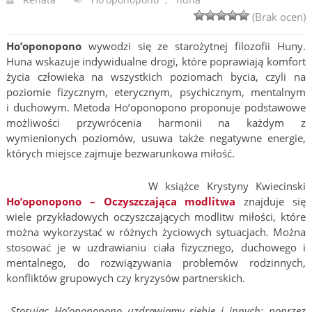
(Brak ocen)
Ho’oponopono
wywodzi się ze starożytnej filozofii Huny.
Huna wskazuje indywidualne drogi, które poprawiają komfort
życia człowieka na wszystkich poziomach bycia, czyli na
poziomie fizycznym, eterycznym, psychicznym, mentalnym
i duchowym. Metoda Ho’oponopono proponuje podstawowe
możliwości przywrócenia harmonii na każdym z
wymienionych poziomów, usuwa także negatywne energie,
których miejsce zajmuje bezwarunkowa miłość.
W książce Krystyny Kwiecinski
Ho’oponopono – Oczyszczająca modlitwa
znajduje się
wiele przykładowych oczyszczających modlitw miłości, które
można wykorzystać w różnych życiowych sytuacjach. Można
stosować je w uzdrawianiu ciała fizycznego, duchowego i
mentalnego, do rozwiązywania problemów rodzinnych,
konfliktów grupowych czy kryzysów partnerskich.
„Stosując Ho’oponopono uzdrawiamy siebie i innych;
poprzez