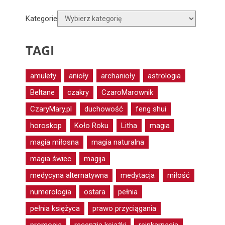
Kategorie
TAGI
amulety
anioły
archanioły
astrologia
Beltane
czakry
CzaroMarownik
CzaryMary.pl
duchowość
feng shui
horoskop
Koło Roku
Litha
magia
magia miłosna
magia naturalna
magia świec
magija
medycyna alternatywna
medytacja
miłość
numerologia
ostara
pełnia
pełnia księżyca
prawo przyciągania