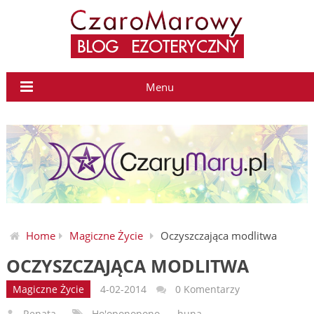
Menu
Home
Magiczne Życie
Oczyszczająca modlitwa
OCZYSZCZAJĄCA MODLITWA
Magiczne Życie
4-02-2014
0 Komentarzy
Renata
Ho'oponopono
,
huna