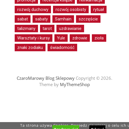
promocja
recenzja książki
reinkarnacja
rozwój duchowy
rozwój osobisty
rytuał
sabat
sabaty
Samhain
szczęście
talizmany
tarot
uzdrawianie
Warsztaty i kursy
Yule
zdrowie
zioła
znaki zodiaku
świadomość
CzaroMarowy Blog Sklepowy
Copyright © 2026.
Theme by
MyThemeShop
Ta strona używa Cookies. Dowiedz się więcej o celu ich