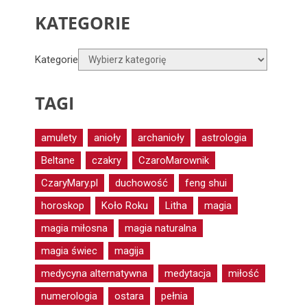
KATEGORIE
Kategorie
TAGI
amulety
anioły
archanioły
astrologia
Beltane
czakry
CzaroMarownik
CzaryMary.pl
duchowość
feng shui
horoskop
Koło Roku
Litha
magia
magia miłosna
magia naturalna
magia świec
magija
medycyna alternatywna
medytacja
miłość
numerologia
ostara
pełnia