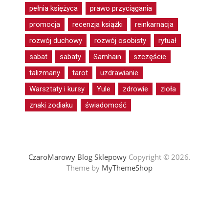
pełnia księżyca
prawo przyciągania
promocja
recenzja książki
reinkarnacja
rozwój duchowy
rozwój osobisty
rytuał
sabat
sabaty
Samhain
szczęście
talizmany
tarot
uzdrawianie
Warsztaty i kursy
Yule
zdrowie
zioła
znaki zodiaku
świadomość
CzaroMarowy Blog Sklepowy
Copyright © 2026.
Theme by
MyThemeShop