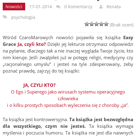
Nowości
17-01-2014
0 Komentarzy
Renata
psychologia
(Brak ocen)
Wśród CzaroMarowych nowości pojawiła się książka
Easy
Grace
Ja, czyli kto?
Dzięki jej lekturze otrzymasz odpowiedzi
na pytanie, dlaczego tak a nie inaczej wygląda Twoje życie, kto
nim kieruje. Jeśli zwątpiłeś już w potęgę religii, medycyny czy
„racjonalnego umysłu” i jesteś na tyle zdesperowany, żeby
poznać prawdę, zajrzyj do tej książki:
JA, CZYLI KTO?
O Ego i Superego jako wirusach systemu operacyjnego
człowieka
i o kilku prostych sposobach wyleczenia się z choroby „ja”.
Ta książka jest kontrowersyjna.
Ta książka jest bezwzględna
dla wszystkiego, czym nie jesteś.
Ta książka wymaga
myślenia i poczucia humoru. Ta książka nie jest dla naiwnych