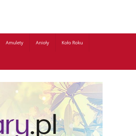
Amulety
Anioły
Koło Roku