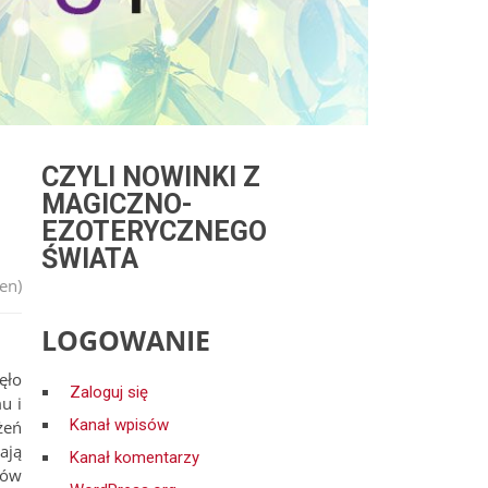
CZYLI NOWINKI Z
MAGICZNO-
EZOTERYCZNEGO
ŚWIATA
en)
LOGOWANIE
ęło
Zaloguj się
u i
Kanał wpisów
żeń
ają
Kanał komentarzy
nów