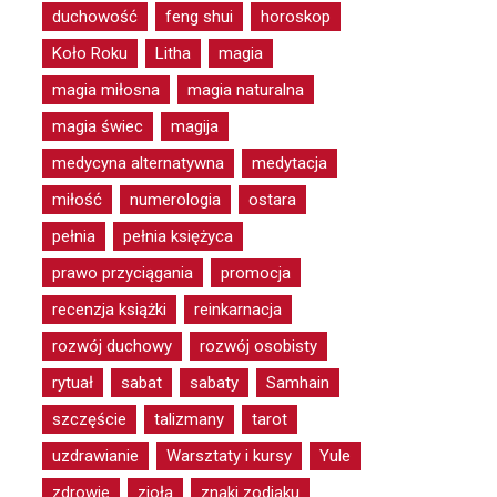
duchowość
feng shui
horoskop
Koło Roku
Litha
magia
magia miłosna
magia naturalna
magia świec
magija
medycyna alternatywna
medytacja
miłość
numerologia
ostara
pełnia
pełnia księżyca
prawo przyciągania
promocja
recenzja książki
reinkarnacja
rozwój duchowy
rozwój osobisty
rytuał
sabat
sabaty
Samhain
szczęście
talizmany
tarot
uzdrawianie
Warsztaty i kursy
Yule
zdrowie
zioła
znaki zodiaku