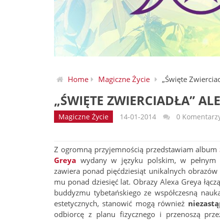
Home
Magiczne Życie
„Święte Zwiercia
„ŚWIĘTE ZWIERCIADŁA” AL
Magiczne Życie
14-01-2014
0 Komentarz
Z ogromną przyjemnością przedstawiam album
Greya
wydany w języku polskim, w pełnym k
zawiera ponad pięćdziesiąt unikalnych obrazów G
mu ponad dziesięć lat. Obrazy Alexa Greya łącz
buddyzmu tybetańskiego ze współczesną nauką
estetycznych, stanowić mogą również
niezast
odbiorcę z planu fizycznego i przenoszą prze