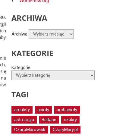
WordPress.org
ARCHIWA
80.
gii
ich
Archiwa
aby
KATEGORIE
nie
ch,
Kategorie
się
 na
zów
TAGI
amulety
anioły
archanioły
astrologia
Beltane
czakry
CzaroMarownik
CzaryMary.pl