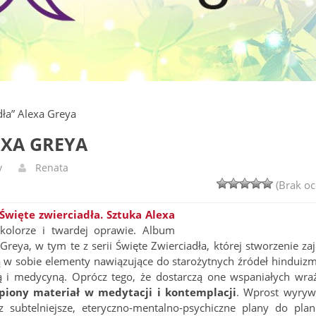
dła” Alexa Greya
EXA GREYA
y
Renata
(Brak oc
Święte zwierciadła. Sztuka Alexa
olorze i twardej oprawie. Album
reya, w tym te z serii Święte Zwierciadła, której stworzenie zaj
ą w sobie elementy nawiązujące do starożytnych źródeł hinduizm
 i medycyną. Oprócz tego, że dostarczą one wspaniałych wra
ąpiony materiał w medytacji i kontemplacji
. Wprost wyryw
z subtelniejsze, eteryczno-mentalno-psychiczne plany do pla