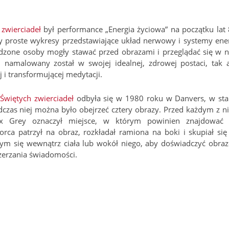
 zwierciadeł
był performance „Energia życiowa” na początku lat 
y proste wykresy przedstawiające układ nerwowy i systemy ener
adzone osoby mogły stawać przed obrazami i przeglądać się w n
 namalowany został w swojej idealnej, zdrowej postaci, tak 
 i transformującej medytacji.
a
Świętych zwierciadeł
odbyła się w 1980 roku w Danvers, w sta
czas niej można było obejrzeć cztery obrazy. Przed każdym z ni
ex Grey oznaczył miejsce, w którym powinien znajdować 
rca patrzył na obraz, rozkładał ramiona na boki i skupiał się
cym się wewnątrz ciała lub wokół niego, aby doświadczyć obra
zerzania świadomości.