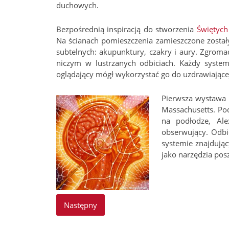
duchowych.
Bezpośrednią inspiracją do stworzenia
Świętych
Na ścianach pomieszczenia zamieszczone został
subtelnych: akupunktury, czakry i aury. Zgrom
niczym w lustrzanych odbiciach. Każdy system
oglądający mógł wykorzystać go do uzdrawiającej
Pierwsza wystaw
Massachusetts. Pod
na podłodze, Al
obserwujący. Odbio
systemie znajdują
jako narzędzia pos
Następny