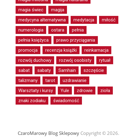
magia świec
magija
medycyna alternatywna
medytacja
miłość
numerologia
ostara
pełnia
pełnia księżyca
prawo przyciągania
promocja
recenzja książki
reinkarnacja
rozwój duchowy
rozwój osobisty
rytuał
sabat
sabaty
Samhain
szczęście
talizmany
tarot
uzdrawianie
Warsztaty i kursy
Yule
zdrowie
zioła
znaki zodiaku
świadomość
CzaroMarowy Blog Sklepowy
Copyright © 2026.