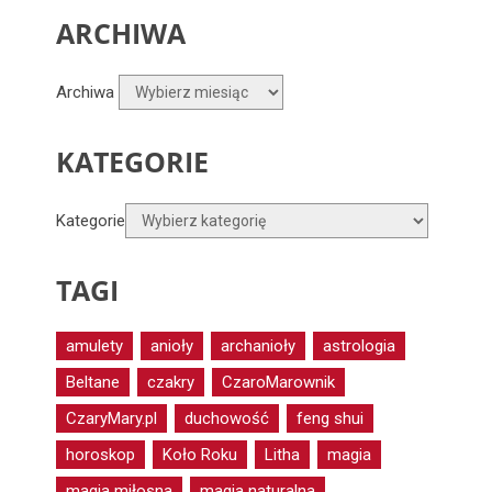
ARCHIWA
Archiwa
KATEGORIE
Kategorie
TAGI
amulety
anioły
archanioły
astrologia
Beltane
czakry
CzaroMarownik
CzaryMary.pl
duchowość
feng shui
horoskop
Koło Roku
Litha
magia
magia miłosna
magia naturalna