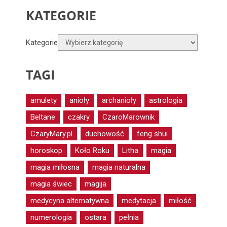
KATEGORIE
Kategorie
TAGI
amulety
anioły
archanioły
astrologia
Beltane
czakry
CzaroMarownik
CzaryMary.pl
duchowość
feng shui
horoskop
Koło Roku
Litha
magia
magia miłosna
magia naturalna
magia świec
magija
medycyna alternatywna
medytacja
miłość
numerologia
ostara
pełnia