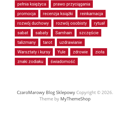
pełnia księżyca
prawo przyciągania
promocja
recenzja książki
reinkarnacja
rozwój duchowy
rozwój osobisty
rytuał
sabat
sabaty
Samhain
szczęście
talizmany
tarot
uzdrawianie
Warsztaty i kursy
Yule
zdrowie
zioła
znaki zodiaku
świadomość
CzaroMarowy Blog Sklepowy
Copyright © 2026.
Theme by
MyThemeShop