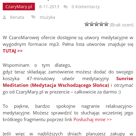
CzaryMary.pl
8-11-2013
0 Komentarzy
Renata
muzyka
(Brak ocen)
W CzaroMarowej ofercie dostępne są utwory medytacyjne w
wygodnym formacie mp3. Pełna lista utworów znajduje się
TUTAJ >>
Wspominam o tym dlatego,
gdyż teraz składając zamówienie możesz dodać do swojego
koszyka 47-minutowy utwór medytacyjny
Sunrise
Meditation (Medytacja Wschodzącego Słońca)
i otrzymać
go od CzaryMary.pl w prezencie – całkowicie za darmo :)
To piękne, bardzo spokojne nagranie relaksacyjno-
medytacyjne. Możesz sprawdzić to słuchając wcześniej jego
krótkiego fragmentu poprzez link
Posłuchaj mnie >>
Jeśli więc w najbliższych dniach planujesz zakupy w