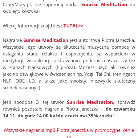
CzaryMary.pl, nie zapomnij dodać
Sunrise Meditation
do
swojego koszyka!
Więcej informacji znajdziesz
TUTAJ >>
Nagranie
Sunrise Meditation
jest autorstwa Piotra Janeczka.
Wszystkie jego utwory są skuteczną muzyczną pomocą w
osiąganiu stanu relaksu i uspokojenia, są wsparciem w
medytacji, wizualizacji, uzdrawianiu, podczas masażu czy też
w stanach transowych (hipnoza). Możesz użyć jak również
jako tło dźwiękowe w ćwiczeniach np. Yogi, Tai Chi, treningach
NLP, OBE, LD, a także jako swoisty, niezwykle skuteczny
środek nasenny :)
Jeśli spodoba Ci się utwór
Sunrise Meditation
, sprawdź
również pozostałe nagrania Piotra Janeczka –
do czwartku
14.11. do godz 14.00 każde z nich ma 35% zniżki!
Wszystkie nagrania mp3 Piotra Janeczka w promocyjnej cenie
>>