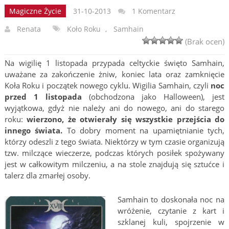
Magiczne Życie
31-10-2013
1 Komentarz
Renata
Koło Roku
,
Samhain
(Brak ocen)
Na wigilię 1 listopada przypada celtyckie święto Samhain,
uważane za zakończenie żniw, koniec lata oraz zamknięcie
Koła Roku i początek nowego cyklu.
Wigilia Samhain, czyli
noc
przed 1 listopada
(obchodzona jako Halloween), jest
wyjątkowa, gdyż nie należy ani do nowego, ani do starego
roku:
wierzono, że otwierały się wszystkie przejścia do
innego świata.
To dobry moment na upamiętnianie tych,
którzy odeszli z tego świata. Niektórzy w tym czasie organizują
tzw. milczące wieczerze, podczas których posiłek spożywany
jest w całkowitym milczeniu, a na stole znajdują się sztućce i
talerz dla zmarłej osoby.
Samhain to doskonała noc na
wróżenie, czytanie z kart i
szklanej kuli, spojrzenie w