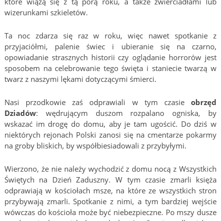
które wiążą się z tą porą roku, a także zwierciadłami lub
wizerunkami szkieletów.
Ta noc zdarza się raz w roku, więc nawet spotkanie z
przyjaciółmi, palenie świec i ubieranie się na czarno,
opowiadanie strasznych historii czy oglądanie horrorów jest
sposobem na celebrowanie tego święta i staniecie twarzą w
twarz z naszymi lękami dotyczącymi śmierci.
Nasi przodkowie zaś odprawiali w tym czasie
obrzęd
Dziadów
: wędrującym duszom rozpalano ogniska, by
wskazać im drogę do domu, aby je tam ugościć. Do dziś w
niektórych rejonach Polski zanosi się na cmentarze pokarmy
na groby bliskich, by współbiesiadowali z przybyłymi.
Wierzono, że nie należy wychodzić z domu nocą z Wszystkich
Świętych na Dzień Zaduszny. W tym czasie zmarli księża
odprawiają w kościołach msze, na które ze wszystkich stron
przybywają zmarli. Spotkanie z nimi, a tym bardziej wejście
wówczas do kościoła może być niebezpieczne. Po mszy dusze