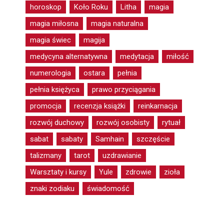
horoskop
Koło Roku
Litha
magia
magia miłosna
magia naturalna
magia świec
magija
medycyna alternatywna
medytacja
miłość
numerologia
ostara
pełnia
pełnia księżyca
prawo przyciągania
promocja
recenzja książki
reinkarnacja
rozwój duchowy
rozwój osobisty
rytuał
sabat
sabaty
Samhain
szczęście
talizmany
tarot
uzdrawianie
Warsztaty i kursy
Yule
zdrowie
zioła
znaki zodiaku
świadomość