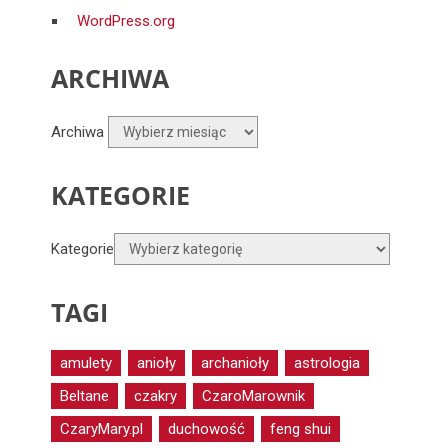
WordPress.org
ARCHIWA
Archiwa
KATEGORIE
Kategorie
TAGI
amulety
anioły
archanioły
astrologia
Beltane
czakry
CzaroMarownik
CzaryMary.pl
duchowość
feng shui