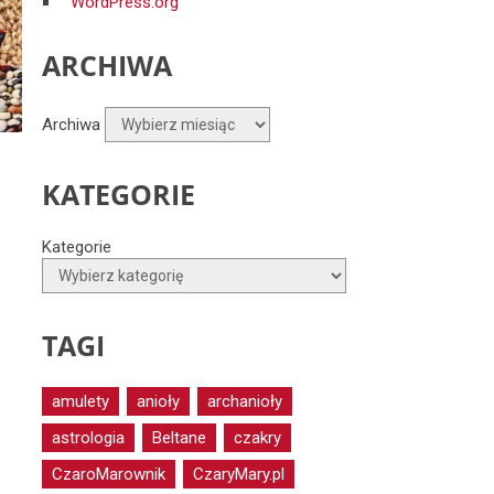
WordPress.org
ARCHIWA
Archiwa
KATEGORIE
Kategorie
TAGI
amulety
anioły
archanioły
astrologia
Beltane
czakry
CzaroMarownik
CzaryMary.pl