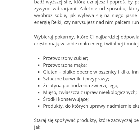
bądź wyższej sile, którą uznajesz i poproś, by p
żywymi wibracjami. Zależnie od sposobu, który
wyobraź sobie, jak wylewa się na niego jasne 
energię Reiki, czy narysujesz nad nim palcem run
Wybieraj pokarmy, które Ci najbardziej odpowia
często mają w sobie mało energii witalnej i mnie
Przetworzony cukier;
Przetworzona mąka;
Gluten – białko obecne w pszenicy i kilku in
Sztuczne barwniki i przyprawy;
Żelatyna pochodzenia zwierzęcego;
Mięso, zwłaszcza z upraw nieekologicznych;
Środki konserwujące;
Produkty, do których uprawy nadmiernie eksp
Staraj się spożywać produkty, które zazwyczaj peł
jak: