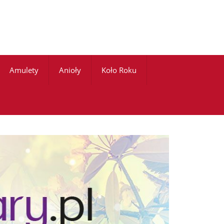
Amulety
Anioły
Koło Roku