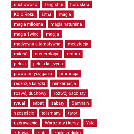
duchowość
feng shui
horoskop
Koło Roku
Litha
magia
magia miłosna
magia naturalna
magia świec
magija
i
medycyna alternatywna
medytacja
miłość
numerologia
ostara
pełnia
pełnia księżyca
prawo przyciągania
promocja
recenzja książki
reinkarnacja
rozwój duchowy
rozwój osobisty
rytuał
sabat
sabaty
Samhain
szczęście
talizmany
tarot
uzdrawianie
Warsztaty i kursy
Yule
zdrowie
zioła
znaki zodiaku