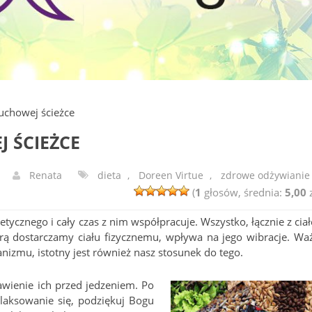
uchowej ścieżce
 ŚCIEŻCE
Renata
dieta
,
Doreen Virtue
,
zdrowe odżywianie
(
1
głosów, średnia:
5,00
z
getycznego i cały czas z nim współpracuje. Wszystko, łącznie z cia
którą dostarczamy ciału fizycznemu, wpływa na jego wibracje. Wa
anizmu, istotny jest również nasz stosunek do tego.
awienie ich przed jedzeniem. Po
elaksowanie się, podziękuj Bogu