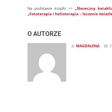
Na podstawie książki >>
„
Słoneczny katakl
„
Fototerapia i helioterapia – leczenie świat
O AUTORZE
MAGDALENA
E