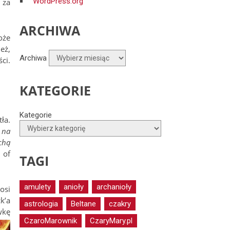
WordPress.org
 za
ARCHIWA
oże
eż,
Archiwa
ci.
KATEGORIE
Kategorie
ła.
, na
chą
 of
TAGI
amulety
anioły
archanioły
osi
k’a
astrologia
Beltane
czakry
wkę
CzaroMarownik
CzaryMary.pl