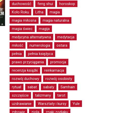
duchowość
feng shui
horoskop
Koło Roku
Litha
magia
magia miłosna
magia naturalna
magia świec
magija
medycyna alternatywna
medytacja
miłość
numerologia
ostara
pełnia
pełnia księżyca
prawo przyciągania
promocja
recenzja książki
reinkarnacja
rozwój duchowy
rozwój osobisty
rytuał
sabat
sabaty
Samhain
szczęście
talizmany
tarot
uzdrawianie
Warsztaty i kursy
Yule
zdrowie
zioła
znaki zodiaku