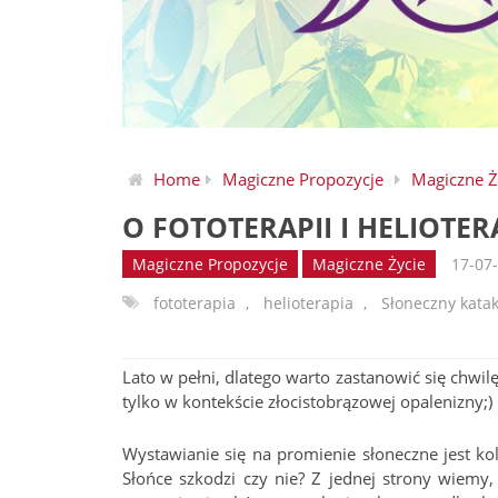
Home
Magiczne Propozycje
Magiczne Ż
O FOTOTERAPII I HELIOTER
Magiczne Propozycje
Magiczne Życie
17-07
fototerapia
,
helioterapia
,
Słoneczny kata
Lato w pełni, dlatego warto zastanowić się chwil
tylko w kontekście złocistobrązowej opalenizny;)
Wystawianie się na promienie słoneczne jest ko
Słońce szkodzi czy nie? Z jednej strony wiemy