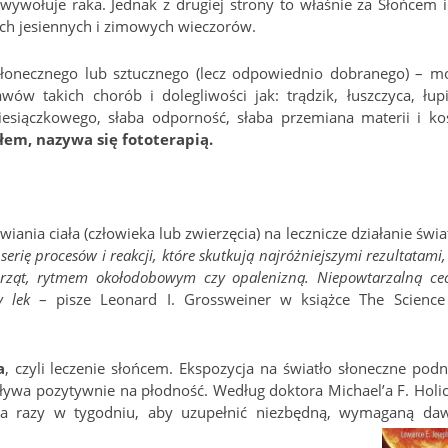
 wywołuje raka. Jednak z drugiej strony to właśnie za Słońcem i
ich jesiennych i zimowych wieczorów.
słonecznego lub sztucznego (lecz odpowiednio dobranego) – m
wów takich chorób i dolegliwości jak: trądzik, łuszczyca, łupi
esiączkowego, słaba odporność, słaba przemiana materii i koś
łem, nazywa się fototerapią.
iania ciała (człowieka lub zwierzęcia) na lecznicze działanie świat
erię procesów i reakcji, które skutkują najróżniejszymi rezultatami
ierząt, rytmem okołodobowym czy opalenizną. Niepowtarzalną ce
y lek
– pisze Leonard I. Grossweiner w książce The Science
a
, czyli leczenie słońcem. Ekspozycja na światło słoneczne podn
ływa pozytywnie na płodność. Według doktora Michael’a F. Holic
ilka razy w tygodniu, aby uzupełnić niezbędną, wymaganą da