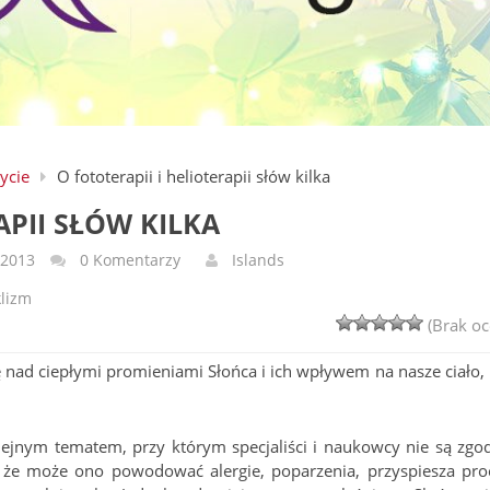
ycie
O fototerapii i helioterapii słów kilka
APII SŁÓW KILKA
-2013
0 Komentarzy
Islands
klizm
(Brak oc
ę nad ciepłymi promieniami Słońca i ich wpływem na nasze ciało, 
lejnym tematem, przy którym specjaliści i naukowcy nie są zgod
, że może ono powodować alergie, poparzenia, przyspiesza pro