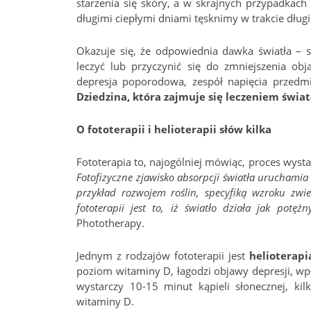
starzenia się skóry, a w skrajnych przypadkach
długimi ciepłymi dniami tęsknimy w trakcie dług
Okazuje się, że odpowiednia dawka światła – 
leczyć lub przyczynić się do zmniejszenia obja
depresja poporodowa, zespół napięcia przedmi
Dziedzina, która zajmuje się leczeniem świat
O fototerapii i helioterapii słów kilka
Fototerapia to, najogólniej mówiąc, proces wystaw
Fotofizyczne zjawisko absorpcji światła uruchamia s
przykład rozwojem roślin, specyfiką wzroku zw
fototerapii jest to, iż światło działa jak potężn
Phototherapy.
Jednym z rodzajów fototerapii jest
helioterapi
poziom witaminy D, łagodzi objawy depresji, wp
wystarczy 10-15 minut kąpieli słonecznej, k
witaminy D.