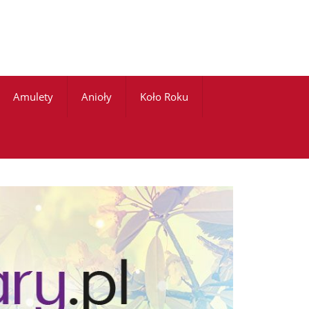
Amulety
Anioły
Koło Roku