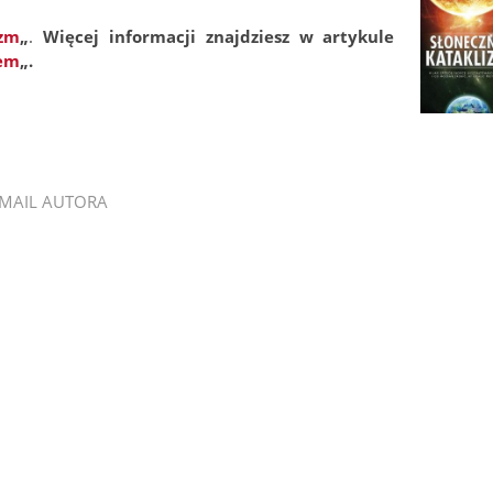
izm
„
.
Więcej informacji znajdziesz w artykule
łem
„.
MAIL AUTORA