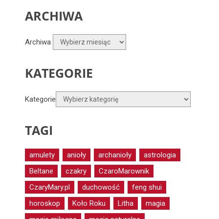
ARCHIWA
Archiwa
KATEGORIE
Kategorie
TAGI
amulety
anioły
archanioły
astrologia
Beltane
czakry
CzaroMarownik
CzaryMary.pl
duchowość
feng shui
horoskop
Koło Roku
Litha
magia