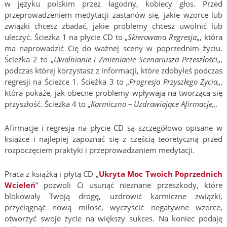
w języku polskim przez łagodny, kobiecy głos. Przed
przeprowadzeniem medytacji zastanów się, jakie wzorce lub
związki chcesz zbadać, jakie problemy chcesz uwolnić lub
uleczyć. Ścieżka 1 na płycie CD to „
Skierowana Regresja
„, która
ma naprowadzić Cię do ważnej sceny w poprzednim życiu.
Ścieżka 2 to „
Uwalnianie i Zmienianie Scenariusza Przeszłości
„,
podczas której korzystasz z informacji, które zdobyłeś podczas
regresji na Ścieżce 1. Ścieżka 3 to „
Progresja Przyszłego Życia
„,
która pokaże, jak obecne problemy wpływają na tworzącą się
przyszłość. Ścieżka 4 to „
Karmiczno – Uzdrawiające Afirmacje
„.
Afirmacje i regresja na płycie CD są szczegółowo opisane w
książce i najlepiej zapoznać się z częścią teoretyczną przed
rozpoczęciem praktyki i przeprowadzaniem medytacji.
Praca z książką i płytą CD „
Ukryta Moc Twoich Poprzednich
Wcieleń
” pozwoli Ci usunąć nieznane przeszkody, które
blokowały Twoją drogę, uzdrowić karmiczne związki,
przyciągnąć nową miłość, wyczyścić negatywne wzorce,
otworzyć swoje życie na większy sukces. Na koniec podaję