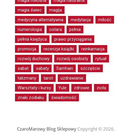
magia miłosna
magia naturalna
magia świec
magija
medycyna alternatywna
medytacja
miłość
numerologia
ostara
pełnia
pełnia księżyca
prawo przyciągania
promocja
recenzja książki
reinkarnacja
rozwój duchowy
rozwój osobisty
rytuał
sabat
sabaty
Samhain
szczęście
talizmany
tarot
uzdrawianie
Warsztaty i kursy
Yule
zdrowie
zioła
znaki zodiaku
świadomość
CzaroMarowy Blog Sklepowy
Copyright © 2026.