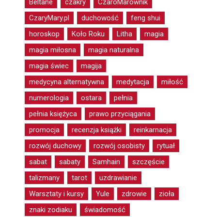
Beltane
czakry
CzaroMarownik
CzaryMary.pl
duchowość
feng shui
horoskop
Koło Roku
Litha
magia
magia miłosna
magia naturalna
magia świec
magija
medycyna alternatywna
medytacja
miłość
numerologia
ostara
pełnia
pełnia księżyca
prawo przyciągania
promocja
recenzja książki
reinkarnacja
rozwój duchowy
rozwój osobisty
rytuał
sabat
sabaty
Samhain
szczęście
talizmany
tarot
uzdrawianie
Warsztaty i kursy
Yule
zdrowie
zioła
znaki zodiaku
świadomość