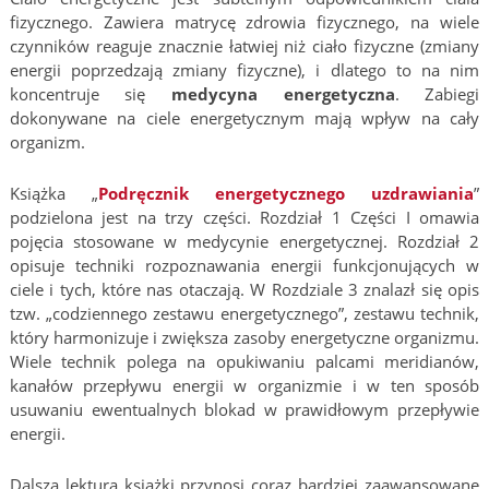
fizycznego. Zawiera matrycę zdrowia fizycznego, na wiele
czynników reaguje znacznie łatwiej niż ciało fizyczne (zmiany
energii poprzedzają zmiany fizyczne), i dlatego to na nim
koncentruje się
medycyna energetyczna
. Zabiegi
dokonywane na ciele energetycznym mają wpływ na cały
organizm.
Książka „
Podręcznik energetycznego uzdrawiania
”
podzielona jest na trzy części. Rozdział 1 Części I omawia
pojęcia stosowane w medycynie energetycznej. Rozdział 2
opisuje techniki rozpoznawania energii funkcjonujących w
ciele i tych, które nas otaczają. W Rozdziale 3 znalazł się opis
tzw. „codziennego zestawu energetycznego”, zestawu technik,
który harmonizuje i zwiększa zasoby energetyczne organizmu.
Wiele technik polega na opukiwaniu palcami meridianów,
kanałów przepływu energii w organizmie i w ten sposób
usuwaniu ewentualnych blokad w prawidłowym przepływie
energii.
Dalsza lektura książki przynosi coraz bardziej zaawansowane