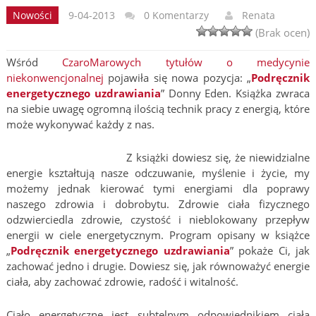
Nowości
9-04-2013
0 Komentarzy
Renata
(Brak ocen)
Wśród
CzaroMarowych tytułów o medycynie
niekonwencjonalnej
pojawiła się nowa pozycja: „
Podręcznik
energetycznego uzdrawiania
” Donny Eden. Książka zwraca
na siebie uwagę ogromną ilością technik pracy z energią, które
może wykonywać każdy z nas.
Z książki dowiesz się, że niewidzialne
energie kształtują nasze odczuwanie, myślenie i życie, my
możemy jednak kierować tymi energiami dla poprawy
naszego zdrowia i dobrobytu. Zdrowie ciała fizycznego
odzwierciedla zdrowie, czystość i nieblokowany przepływ
energii w ciele energetycznym. Program opisany w książce
„
Podręcznik energetycznego uzdrawiania
” pokaże Ci, jak
zachować jedno i drugie. Dowiesz się, jak równoważyć energie
ciała, aby zachować zdrowie, radość i witalność.
Ciało energetyczne jest subtelnym odpowiednikiem ciała