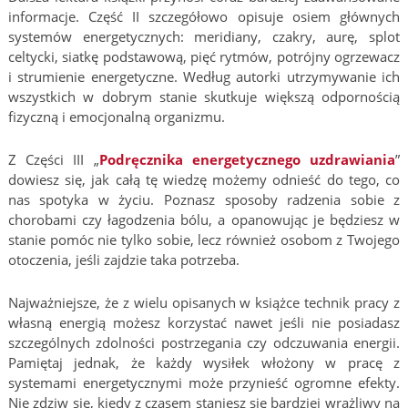
informacje. Część II szczegółowo opisuje osiem głównych
systemów energetycznych: meridiany, czakry, aurę, splot
celtycki, siatkę podstawową, pięć rytmów, potrójny ogrzewacz
i strumienie energetyczne. Według autorki utrzymywanie ich
wszystkich w dobrym stanie skutkuje większą odpornością
fizyczną i emocjonalną organizmu.
Z Części III „
Podręcznika energetycznego uzdrawiania
”
dowiesz się, jak całą tę wiedzę możemy odnieść do tego, co
nas spotyka w życiu. Poznasz sposoby radzenia sobie z
chorobami czy łagodzenia bólu, a opanowując je będziesz w
stanie pomóc nie tylko sobie, lecz również osobom z Twojego
otoczenia, jeśli zajdzie taka potrzeba.
Najważniejsze, że z wielu opisanych w książce technik pracy z
własną energią możesz korzystać nawet jeśli nie posiadasz
szczególnych zdolności postrzegania czy odczuwania energii.
Pamiętaj jednak, że każdy wysiłek włożony w pracę z
systemami energetycznymi może przynieść ogromne efekty.
Nie zdziw się, kiedy z czasem staniesz się bardziej wrażliwy na