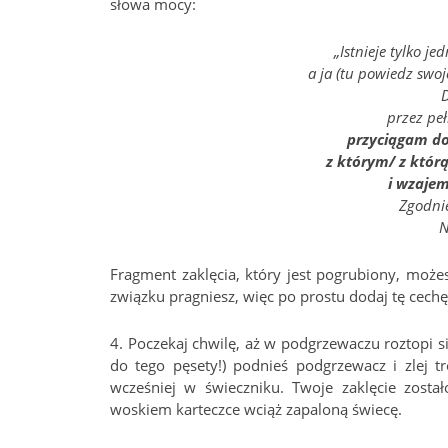
słowa mocy:
„Istnieje tylko je
a ja (tu powiedz swoj
przez peł
przyciągam do
z którym/ z któr
i wzaje
Zgodnie
N
Fragment zaklęcia, który jest pogrubiony, może
związku pragniesz, więc po prostu dodaj tę cech
4. Poczekaj chwilę, aż w podgrzewaczu roztopi s
do tego pęsety!) podnieś podgrzewacz i zlej tr
wcześniej w świeczniku. Twoje zaklęcie zosta
woskiem karteczce wciąż zapaloną świecę.