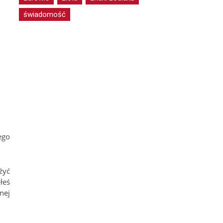
świadomość
ego
żyć
łeś
nej