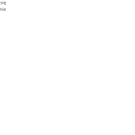
się
nie