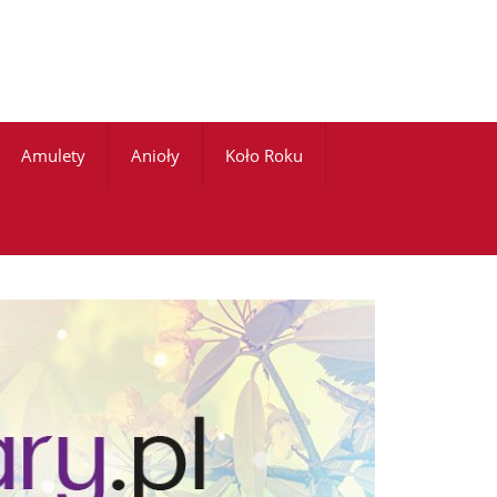
Amulety
Anioły
Koło Roku