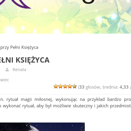
przy Pełni Księżyca
ŁNI KSIĘŻYCA
Renata
świec
(
33
głosów, średnia:
4,33
z
. rytuał magii miłosnej, wykonując na przykład bardzo pro
ak wykonać rytuał, aby był możliwie skuteczny i jakich przedmio