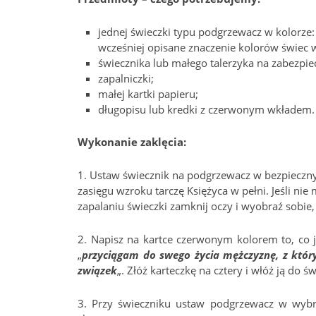
jednej świeczki typu podgrzewacz w kolorze
wcześniej opisane znaczenie kolorów świec w
świecznika lub małego talerzyka na zabezpi
zapalniczki;
małej kartki papieru;
długopisu lub kredki z czerwonym wkładem.
Wykonanie zaklęcia:
1. Ustaw świecznik na podgrzewacz w bezpieczny
zasięgu wzroku tarczę Księżyca w pełni. Jeśli ni
zapalaniu świeczki zamknij oczy i wyobraź sobie, 
2. Napisz na kartce czerwonym kolorem to, co je
„
przyciągam do swego życia mężczyznę, z któr
związek
„. Złóż karteczkę na cztery i włóż ją do 
3. Przy świeczniku ustaw podgrzewacz w wybr