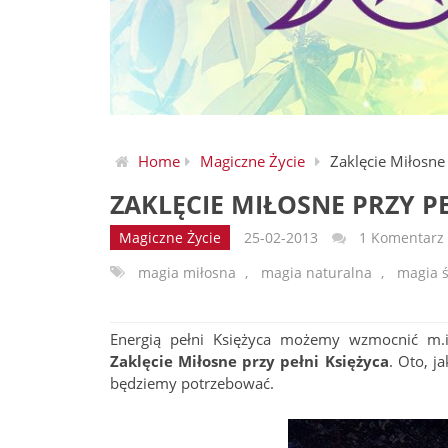
Home
Magiczne Życie
Zaklęcie Miłosne 
ZAKLĘCIE MIŁOSNE PRZY PE
Magiczne Życie
25-02-2013
1 Komentarz
magia miłosna
,
magia naturalna
,
magia 
Energią pełni Księżyca możemy wzmocnić m.in
Zaklęcie Miłosne przy pełni Księżyca
. Oto, j
będziemy potrzebować.