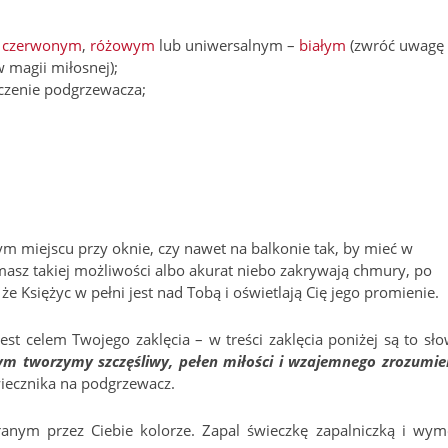
:
czerwonym
,
różowym
lub uniwersalnym –
białym
(zwróć uwagę
 magii miłosnej);
eczenie podgrzewacza;
m miejscu przy oknie, czy nawet na balkonie tak, by mieć w
e masz takiej możliwości albo akurat niebo zakrywają chmury, po
że Księżyc w pełni jest nad Tobą i oświetlają Cię jego promienie.
st celem Twojego zaklęcia – w treści zaklęcia poniżej są to sło
ym tworzymy szczęśliwy, pełen miłości i wzajemnego zrozumie
świecznika na podgrzewacz.
anym przez Ciebie kolorze. Zapal świeczkę zapalniczką i wy