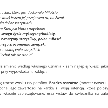
dna Siła, która jest doskonałą Miłością,
e imię) jestem Jej przejawem tu, na Ziemi.
Dla dobra wszystkich,
ni Księżyca blask i migotanie,
 swego życia mężczyznę/kobietę,
ą tworzymy szczęśliwy, pełen miłości
mnego zrozumienia związek.
 z wolną wolą wszystkich –
iechaj tak się stanie”.
sz zmienić według własnego uznania – sam najlepiej wiesz, jaki
ę przy wypowiadaniu zaklęcia.
ię trochę wosku czy parafiny.
Bardzo ostrożne
(możesz nawet u
ochę jego zawartości na kartkę z Twoją intencją, którą położy
ło właśnie zapieczętowane.Teraz wstaw do świecznika na zala