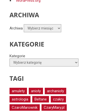
WordPress.org
ARCHIWA
Archiwa
KATEGORIE
Kategorie
TAGI
amulety
anioły
archanioły
astrologia
Beltane
czakry
CzaroMarownik
CzaryMary.pl