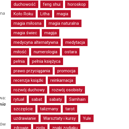
duchowość
feng shui
horoskop
 na
Koło Roku
Litha
magia
magia miłosna
magia naturalna
magia świec
magija
medycyna alternatywna
medytacja
miłość
numerologia
ostara
pełnia
pełnia księżyca
prawo przyciągania
promocja
recenzja książki
reinkarnacja
rozwój duchowy
rozwój osobisty
wa:
rytuał
sabat
sabaty
Samhain
nia
szczęście
talizmany
tarot
uzdrawianie
Warsztaty i kursy
Yule
mów
zdrowie
zioła
znaki zodiaku