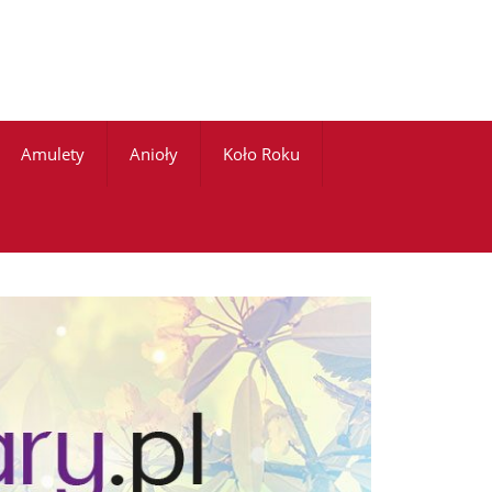
Amulety
Anioły
Koło Roku