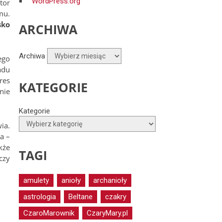
WordPress.org
tor
mu.
sko
ARCHIWA
Archiwa
ego
adu
res
KATEGORIE
nie
Kategorie
ia.
a –
kże
TAGI
czy
amulety
anioły
archanioły
astrologia
Beltane
czakry
CzaroMarownik
CzaryMary.pl