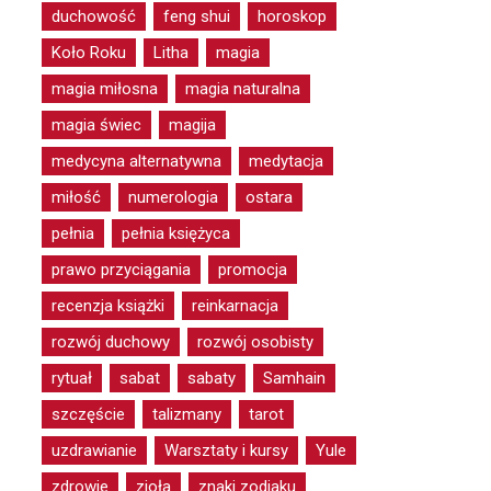
duchowość
feng shui
horoskop
Koło Roku
Litha
magia
magia miłosna
magia naturalna
magia świec
magija
medycyna alternatywna
medytacja
miłość
numerologia
ostara
pełnia
pełnia księżyca
prawo przyciągania
promocja
recenzja książki
reinkarnacja
rozwój duchowy
rozwój osobisty
rytuał
sabat
sabaty
Samhain
szczęście
talizmany
tarot
uzdrawianie
Warsztaty i kursy
Yule
zdrowie
zioła
znaki zodiaku