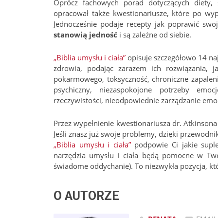
Oprócz fachowych porad dotyczących diety, 
opracował także kwestionariusze, które po wyp
Jednocześnie podaje recepty jak poprawić sw
stanowią jedność
i są zależne od siebie.
„Biblia umysłu i ciała”
opisuje szczegółowo 14 naj
zdrowia, podając zarazem ich rozwiązania, j
pokarmowego, toksyczność, chroniczne zapaleni
psychiczny, niezaspokojone potrzeby emocj
rzeczywistości, nieodpowiednie zarządzanie emo
Przez wypełnienie kwestionariusza dr. Atkinson
Jeśli znasz już swoje problemy, dzięki przewodn
„Biblia umysłu i ciała”
podpowie Ci jakie supl
narzędzia umysłu i ciała będą pomocne w Twoi
świadome oddychanie). To niezwykła pozycja, któ
O AUTORZE