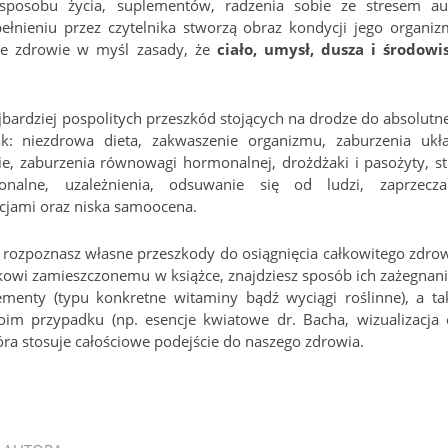
sposobu życia, suplementów, radzenia sobie ze stresem au
ełnieniu przez czytelnika stworzą obraz kondycji jego organiz
oje zdrowie w myśl zasady, że
ciało, umysł, dusza i środowi
bardziej pospolitych przeszkód stojących na drodze do absolutn
ak: niezdrowa dieta, zakwaszenie organizmu, zaburzenia ukł
e, zaburzenia równowagi hormonalnej, drożdżaki i pasożyty, st
onalne, uzależnienia, odsuwanie się od ludzi, zaprzecza
cjami oraz niska samoocena.
a rozpoznasz własne przeszkody do osiągnięcia całkowitego zdrow
ikowi zamieszczonemu w książce, znajdziesz sposób ich zażegnani
ementy (typu konkretne witaminy bądź wyciągi roślinne), a ta
m przypadku (np. esencje kwiatowe dr. Bacha, wizualizacja 
ra stosuje całościowe podejście do naszego zdrowia.