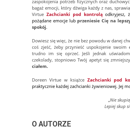
zaspokojenia potrzeb fizycznych oraz duchowych
bagaż emocji, który dźwiga każdy z nas, sprawi
Virtue
Zachcianki pod kontrolą
odkryjesz, ż
pożądane emocje lub
przeniesie Cię na lepsz
spokój
.
Dowiesz się więc, że nie bez powodu w danej chw
coś zjeść, żeby przynieść uspokojenie swoim 
trudno im się oprzeć. Jeśli jednak uświadom
czekolady, stopniowo Twój apetyt się zmniejszy
ciałem.
Doreen Virtue w książce
Zachcianki pod ko
praktycznie każdej zachcianki żywieniowej. Jej m
„
Nie skupia
Lepiej skup 
O AUTORZE