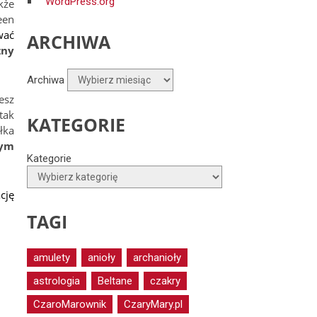
WordPress.org
kże
een
wać
ARCHIWA
zny
Archiwa
esz
tak
KATEGORIE
łka
nym
Kategorie
cję
TAGI
amulety
anioły
archanioły
astrologia
Beltane
czakry
CzaroMarownik
CzaryMary.pl