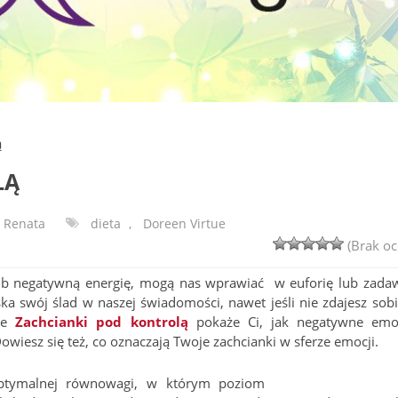
ą
LĄ
Renata
dieta
,
Doreen Virtue
(Brak oc
ub negatywną energię, mogą nas wprawiać w euforię lub zada
ka swój ślad w naszej świadomości, nawet jeśli nie zdajesz sobi
tue
Zachcianki pod kontrolą
pokaże Ci, jak negatywne emo
wiesz się też, co oznaczają Twoje zachcianki w sferze emocji.
optymalnej równowagi, w którym poziom