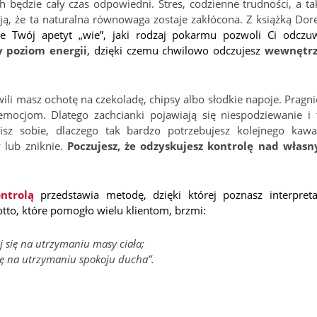
 będzie cały czas odpowiedni. Stres, codzienne trudności, a ta
ają, że ta naturalna równowaga zostaje zakłócona. Z książką Dor
e Twój apetyt „wie”, jaki rodzaj pokarmu pozwoli Ci odczu
y poziom energii
, dzięki czemu chwilowo odczujesz
wewnętr
ili masz ochotę na czekoladę, chipsy albo słodkie napoje. Pragni
emocjom. Dlatego zachcianki pojawiają się niespodziewanie i 
isz sobie, dlaczego tak bardzo potrzebujesz kolejnego kawa
 lub zniknie.
Poczujesz, że odzyskujesz kontrolę nad włas
ntrolą
przedstawia metodę, dzięki której poznasz interpreta
otto, które pomogło wielu klientom, brzmi:
j się na utrzymaniu masy ciała;
się na utrzymaniu spokoju ducha”.