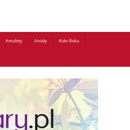
Amulety
Anioły
Koło Roku