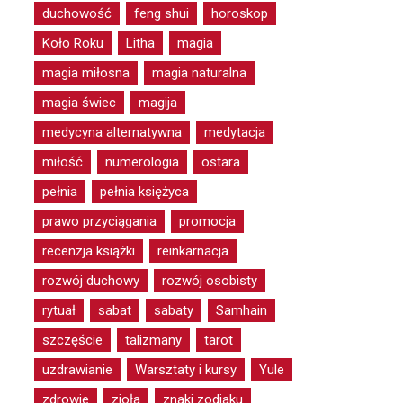
duchowość
feng shui
horoskop
Koło Roku
Litha
magia
magia miłosna
magia naturalna
magia świec
magija
medycyna alternatywna
medytacja
miłość
numerologia
ostara
pełnia
pełnia księżyca
prawo przyciągania
promocja
recenzja książki
reinkarnacja
rozwój duchowy
rozwój osobisty
rytuał
sabat
sabaty
Samhain
szczęście
talizmany
tarot
uzdrawianie
Warsztaty i kursy
Yule
zdrowie
zioła
znaki zodiaku