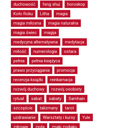
duchowość
feng shui
horoskop
Koło Roku
Litha
magia
magia miłosna
magia naturalna
magia świec
magija
medycyna alternatywna
medytacja
miłość
numerologia
ostara
pełnia
pełnia księżyca
prawo przyciągania
promocja
recenzja książki
reinkarnacja
rozwój duchowy
rozwój osobisty
rytuał
sabat
sabaty
Samhain
szczęście
talizmany
tarot
uzdrawianie
Warsztaty i kursy
Yule
zdrowie
zioła
znaki zodiaku