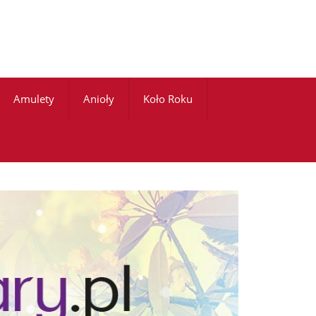
Amulety
Anioły
Koło Roku