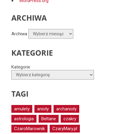
WordPress.org
ARCHIWA
Archiwa
KATEGORIE
Kategorie
TAGI
amulety
anioły
archanioły
astrologia
Beltane
czakry
CzaroMarownik
CzaryMary.pl