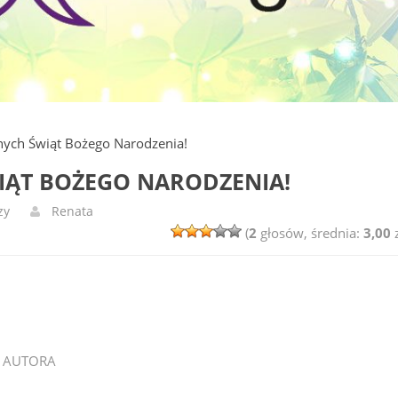
ych Świąt Bożego Narodzenia!
IĄT BOŻEGO NARODZENIA!
zy
Renata
(
2
głosów, średnia:
3,00
z
 AUTORA