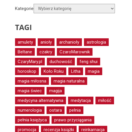
Kategorie
TAGI
amulety
anioły
archanioły
astrologia
Beltane
czakry
CzaroMarownik
CzaryMary.pl
duchowość
feng shui
horoskop
Koło Roku
Litha
magia
magia miłosna
magia naturalna
magia świec
magija
medycyna alternatywna
medytacja
miłość
numerologia
ostara
pełnia
pełnia księżyca
prawo przyciągania
promocja
recenzja książki
reinkarnacja