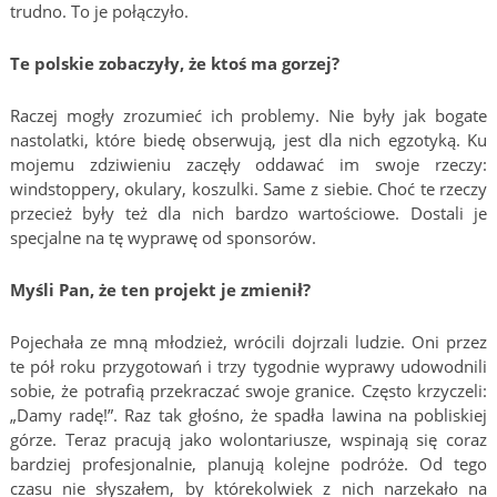
trudno. To je połączyło.
Te polskie zobaczyły, że ktoś ma gorzej?
Raczej mogły zrozumieć ich problemy. Nie były jak bogate
nastolatki, które biedę obserwują, jest dla nich egzotyką. Ku
mojemu zdziwieniu zaczęły oddawać im swoje rzeczy:
windstoppery, okulary, koszulki. Same z siebie. Choć te rzeczy
przecież były też dla nich bardzo wartościowe. Dostali je
specjalne na tę wyprawę od sponsorów.
Myśli Pan, że ten projekt je zmienił?
Pojechała ze mną młodzież, wrócili dojrzali ludzie. Oni przez
te pół roku przygotowań i trzy tygodnie wyprawy udowodnili
sobie, że potrafią przekraczać swoje granice. Często krzyczeli:
„Damy radę!”. Raz tak głośno, że spadła lawina na pobliskiej
górze. Teraz pracują jako wolontariusze, wspinają się coraz
bardziej profesjonalnie, planują kolejne podróże. Od tego
czasu nie słyszałem, by którekolwiek z nich narzekało na