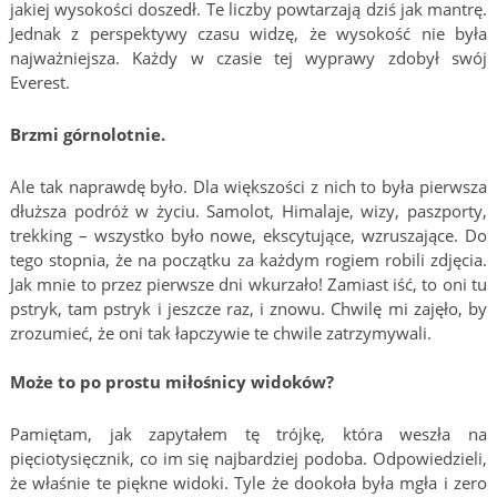
jakiej wysokości doszedł. Te liczby powtarzają dziś jak mantrę.
Jednak z perspektywy czasu widzę, że wysokość nie była
najważniejsza. Każdy w czasie tej wyprawy zdobył swój
Everest.
Brzmi górnolotnie.
Ale tak naprawdę było. Dla większości z nich to była pierwsza
dłuższa podróż w życiu. Samolot, Himalaje, wizy, paszporty,
trekking – wszystko było nowe, ekscytujące, wzruszające. Do
tego stopnia, że na początku za każdym rogiem robili zdjęcia.
Jak mnie to przez pierwsze dni wkurzało! Zamiast iść, to oni tu
pstryk, tam pstryk i jeszcze raz, i znowu. Chwilę mi zajęło, by
zrozumieć, że oni tak łapczywie te chwile zatrzymywali.
Może to po prostu miłośnicy widoków?
Pamiętam, jak zapytałem tę trójkę, która weszła na
pięciotysięcznik, co im się najbardziej podoba. Odpowiedzieli,
że właśnie te piękne widoki. Tyle że dookoła była mgła i zero