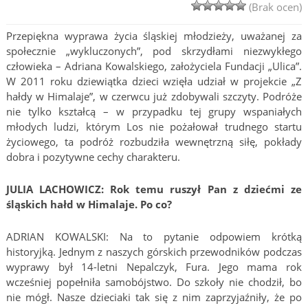
(Brak ocen)
Przepiękna wyprawa życia śląskiej młodzieży, uważanej za
społecznie „wykluczonych”, pod skrzydłami niezwykłego
człowieka – Adriana Kowalskiego, założyciela Fundacji „Ulica”.
W 2011 roku dziewiątka dzieci wzięła udział w projekcie „Z
hałdy w Himalaje”, w czerwcu już zdobywali szczyty. Podróże
nie tylko kształcą – w przypadku tej grupy wspaniałych
młodych ludzi, którym Los nie pożałował trudnego startu
życiowego, ta podróż rozbudziła wewnętrzną siłę, pokłady
dobra i pozytywne cechy charakteru.
JULIA LACHOWICZ: Rok temu ruszył Pan z dziećmi ze
śląskich hałd w Himalaje. Po co?
ADRIAN KOWALSKI: Na to pytanie odpowiem krótką
historyjką. Jednym z naszych górskich przewodników podczas
wyprawy był 14-letni Nepalczyk, Fura. Jego mama rok
wcześniej popełniła samobójstwo. Do szkoły nie chodził, bo
nie mógł. Nasze dzieciaki tak się z nim zaprzyjaźniły, że po