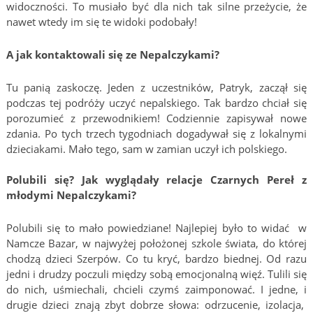
widoczności. To musiało być dla nich tak silne przeżycie, że
nawet wtedy im się te widoki podobały!
A jak kontaktowali się ze Nepalczykami?
Tu panią zaskoczę. Jeden z uczestników, Patryk, zaczął się
podczas tej podróży uczyć nepalskiego. Tak bardzo chciał się
porozumieć z przewodnikiem! Codziennie zapisywał nowe
zdania. Po tych trzech tygodniach dogadywał się z lokalnymi
dzieciakami. Mało tego, sam w zamian uczył ich polskiego.
Polubili się? Jak wyglądały relacje Czarnych Pereł z
młodymi Nepalczykami?
Polubili się to mało powiedziane! Najlepiej było to widać w
Namcze Bazar, w najwyżej położonej szkole świata, do której
chodzą dzieci Szerpów. Co tu kryć, bardzo biednej. Od razu
jedni i drudzy poczuli między sobą emocjonalną więź. Tulili się
do nich, uśmiechali, chcieli czymś zaimponować. I jedne, i
drugie dzieci znają zbyt dobrze słowa: odrzucenie, izolacja,