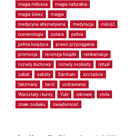
magia miłosna
magia naturalna
magia świec
magija
medycyna alternatywna
medytacja
miłość
numerologia
ostara
pełnia
pełnia księżyca
prawo przyciągania
promocja
recenzja książki
reinkarnacja
rozwój duchowy
rozwój osobisty
rytuał
sabat
sabaty
Samhain
szczęście
talizmany
tarot
uzdrawianie
Warsztaty i kursy
Yule
zdrowie
zioła
znaki zodiaku
świadomość