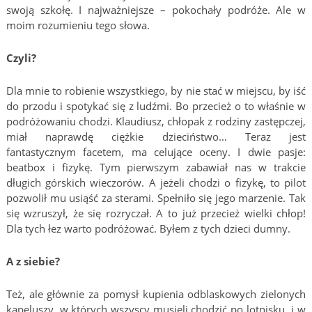
swoją szkołę. I najważniejsze – pokochały podróże. Ale w
moim rozumieniu tego słowa.
Czyli?
Dla mnie to robienie wszystkiego, by nie stać w miejscu, by iść
do przodu i spotykać się z ludźmi. Bo przecież o to właśnie w
podróżowaniu chodzi. Klaudiusz, chłopak z rodziny zastępczej,
miał naprawdę ciężkie dzieciństwo… Teraz jest
fantastycznym facetem, ma celujące oceny. I dwie pasje:
beatbox i fizykę. Tym pierwszym zabawiał nas w trakcie
długich górskich wieczorów. A jeżeli chodzi o fizykę, to pilot
pozwolił mu usiąść za sterami. Spełniło się jego marzenie. Tak
się wzruszył, że się rozryczał. A to już przecież wielki chłop!
Dla tych łez warto podróżować. Byłem z tych dzieci dumny.
A z siebie?
Też, ale głównie za pomysł kupienia odblaskowych zielonych
kapeluszy, w których wszyscy musieli chodzić po lotnisku i w