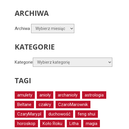
ARCHIWA
Archiwa
KATEGORIE
Kategorie
TAGI
amulety
anioły
archanioły
astrologia
Beltane
czakry
CzaroMarownik
CzaryMary.pl
duchowość
feng shui
horoskop
Koło Roku
Litha
magia