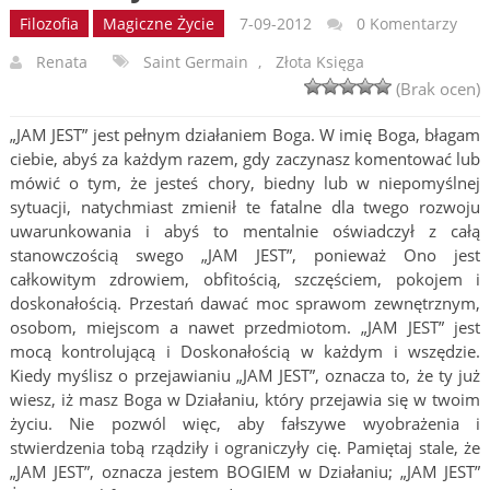
Filozofia
Magiczne Życie
7-09-2012
0 Komentarzy
Renata
Saint Germain
,
Złota Księga
(Brak ocen)
„JAM JEST” jest pełnym działaniem Boga. W imię Boga, błagam
ciebie, abyś za każdym razem, gdy zaczynasz komentować lub
mówić o tym, że jesteś chory, biedny lub w niepomyślnej
sytuacji, natychmiast zmienił te fatalne dla twego rozwoju
uwarunkowania i abyś to mentalnie oświadczył z całą
stanowczością swego „JAM JEST”, ponieważ Ono jest
całkowitym zdrowiem, obfitością, szczęściem, pokojem i
doskonałością. Przestań dawać moc sprawom zewnętrznym,
osobom, miejscom a nawet przedmiotom. „JAM JEST” jest
mocą kontrolującą i Doskonałością w każdym i wszędzie.
Kiedy myślisz o przejawianiu „JAM JEST”, oznacza to, że ty już
wiesz, iż masz Boga w Działaniu, który przejawia się w twoim
życiu. Nie pozwól więc, aby fałszywe wyobrażenia i
stwierdzenia tobą rządziły i ograniczyły cię. Pamiętaj stale, że
„JAM JEST”, oznacza jestem BOGIEM w Działaniu; „JAM JEST”