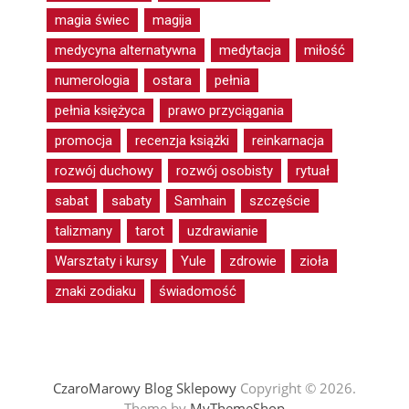
magia świec
magija
medycyna alternatywna
medytacja
miłość
numerologia
ostara
pełnia
pełnia księżyca
prawo przyciągania
promocja
recenzja książki
reinkarnacja
rozwój duchowy
rozwój osobisty
rytuał
sabat
sabaty
Samhain
szczęście
talizmany
tarot
uzdrawianie
Warsztaty i kursy
Yule
zdrowie
zioła
znaki zodiaku
świadomość
CzaroMarowy Blog Sklepowy
Copyright © 2026.
Theme by
MyThemeShop