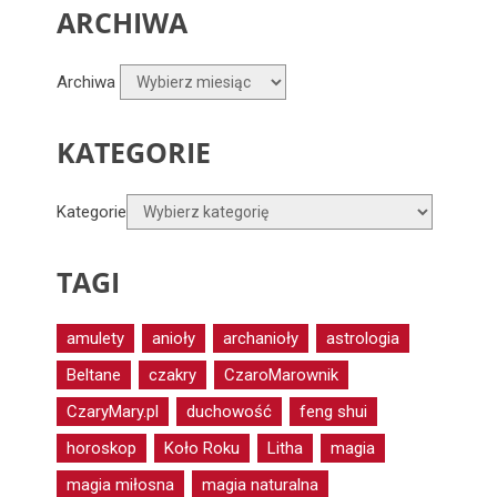
ARCHIWA
Archiwa
KATEGORIE
Kategorie
TAGI
amulety
anioły
archanioły
astrologia
Beltane
czakry
CzaroMarownik
CzaryMary.pl
duchowość
feng shui
horoskop
Koło Roku
Litha
magia
magia miłosna
magia naturalna