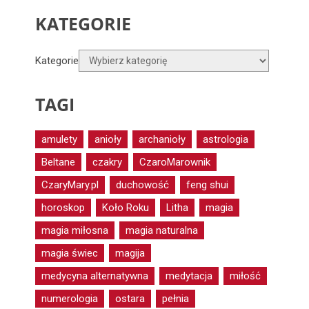
KATEGORIE
Kategorie
TAGI
amulety
anioły
archanioły
astrologia
Beltane
czakry
CzaroMarownik
CzaryMary.pl
duchowość
feng shui
horoskop
Koło Roku
Litha
magia
magia miłosna
magia naturalna
magia świec
magija
medycyna alternatywna
medytacja
miłość
numerologia
ostara
pełnia