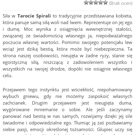
(Brak ocen)
Siła w
Tarocie Spirali
to tradycyjnie przedstawiana kobieta,
która panuje samą siłą woli nad lwem. Reprezentuje on jej ego
i dumę. Moc wynika z osiągnięcia wewnętrznej stałości,
związanej ze świadomością własnego ja, niepodważalnego
poczucia własnej wartości. Pomimo swojego potencjału lew
wciąż jest dziką bestią, która może być niebezpieczna. Ta
strona naszej osobowości, nieujęta w żadne ryzy, stanie się
egoistyczną siłą, niszczącą z zadowoleniem wszystko i
wszystkich na swojej drodze, dopóki nie osiągnie własnego
celu.
Przejawem tego instynktu jest wściekłość, niepohamowany
wybuch gniewu, gdy nie możemy zaspokoić własnych
zachcianek. Drugim przejawem jest nieugięta duma,
wygórowane mniemanie o sobie. Ale jeśli zaczynamy
panować nad bestią w nas samych, rozwijamy dzięki jej sile
świadome i odpowiedzialne ego. Tłumiąc ją zaś pozbawiamy
siebie pasji, emocji określonej tożsamości. Głupiec uczy się