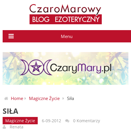
Menu
Home
Magiczne Życie
Siła
SIŁA
Magiczne Życie
6-09-2012
0 Komentarzy
Renata