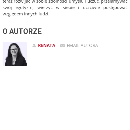
teraz rozwijać w sobie zdolności umysłu i uczuć, przełamywać
swój egotyzm, wierzyć w siebie i uczciwie postępować
względem innych ludzi.
O AUTORZE
RENATA
EMAIL AUTORA