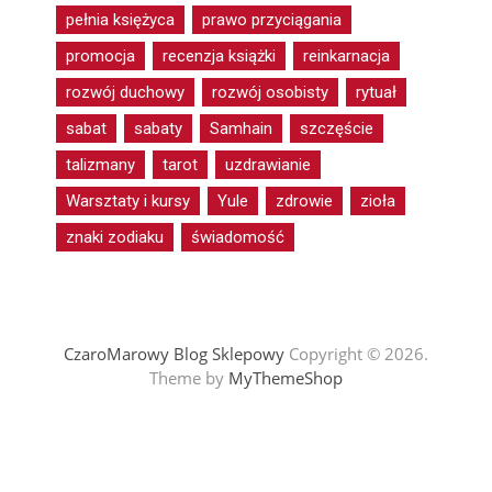
pełnia księżyca
prawo przyciągania
promocja
recenzja książki
reinkarnacja
rozwój duchowy
rozwój osobisty
rytuał
sabat
sabaty
Samhain
szczęście
talizmany
tarot
uzdrawianie
Warsztaty i kursy
Yule
zdrowie
zioła
znaki zodiaku
świadomość
CzaroMarowy Blog Sklepowy
Copyright © 2026.
Theme by
MyThemeShop