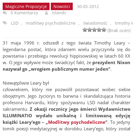
Magiczne Propozycje
Nowości
30-05-2012
0 Komentarzy
Islands
LSD
,
modlitwy psychodeliczne
,
świadomość
,
timothy l
(Brak ocen)
31 maja 1996 r. odszedł z tego świata Timothy Leary –
legendarna postać, która zdaniem wielu przyczyniła się do
powstania i przebiegu rewolucji hippisowskiej w latach 60 XX
w. O jego wpływie może świadczyć fakt, że
prezydent Nixon
nazywał go „wrogiem publicznym numer jeden”
.
Niewątpliwie Leary był
człowiekiem, który nie pozwolił pozostawać wobec siebie
obojętnym. Jego życiorys to barwna i skandalizująca historia
profesora Harvardu, który spożywaniu LSD nadał charakter
sakramentu.
Z okazji rocznicy jego śmierci Wydawnictwo
ILLUMINATIO wydało unikalną i limitowaną edycję
książki Leary’ego – „
Modlitwy psychodeliczne
”
. To jedyny
tomik poezji medytacyjnej w dorobku Leary’ego, który został