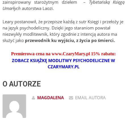
zainspirowany starożytnym dziełem –
Tybetańską Księgą
Umarłych
autorstwa Laozi.
Leary postanowił, że przepisze każdą z sutr Księgi i przełoży je
na język psychodeliczny. Dzięki jego staraniom powstał
niezwykły modlitewnik, który zgodnie z intencją autora ma
służyć jako
przewodnik ku wyjściu, z życia po śmierci.
Premierowa cena na www.CzaryMary.pl
15%
rabatu:
ZOBACZ KSIĄŻKĘ MODLITWY PSYCHODELICZNE W
CZARYMARY.PL
O AUTORZE
MAGDALENA
EMAIL AUTORA