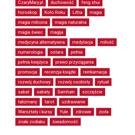
CzaryMary.pl
duchowość
feng shui
horoskop
Koło Roku
Litha
magia
magia miłosna
magia naturalna
magia świec
magija
medycyna alternatywna
medytacja
miłość
numerologia
ostara
pełnia
pełnia księżyca
prawo przyciągania
promocja
recenzja książki
reinkarnacja
rozwój duchowy
rozwój osobisty
rytuał
sabat
sabaty
Samhain
szczęście
talizmany
tarot
uzdrawianie
Warsztaty i kursy
Yule
zdrowie
zioła
znaki zodiaku
świadomość