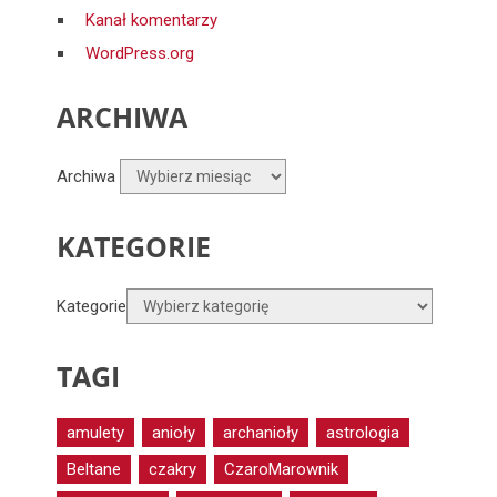
Kanał komentarzy
WordPress.org
ARCHIWA
Archiwa
KATEGORIE
Kategorie
TAGI
amulety
anioły
archanioły
astrologia
Beltane
czakry
CzaroMarownik