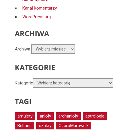
Kanał komentarzy
WordPress.org
ARCHIWA
Archiwa
KATEGORIE
Kategorie
TAGI
amulety
anioły
archanioły
astrologia
Beltane
czakry
CzaroMarownik