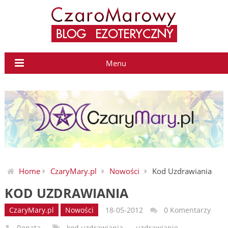
Menu
Home
CzaryMary.pl
Nowości
Kod Uzdrawiania
KOD UZDRAWIANIA
CzaryMary.pl
Nowości
18-05-2012
0 Komentarzy
Renata
kod uzdrawiania
,
uzdrawianie