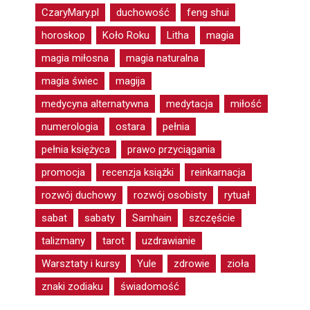
CzaryMary.pl
duchowość
feng shui
horoskop
Koło Roku
Litha
magia
magia miłosna
magia naturalna
magia świec
magija
medycyna alternatywna
medytacja
miłość
numerologia
ostara
pełnia
pełnia księżyca
prawo przyciągania
promocja
recenzja książki
reinkarnacja
rozwój duchowy
rozwój osobisty
rytuał
sabat
sabaty
Samhain
szczęście
talizmany
tarot
uzdrawianie
Warsztaty i kursy
Yule
zdrowie
zioła
znaki zodiaku
świadomość