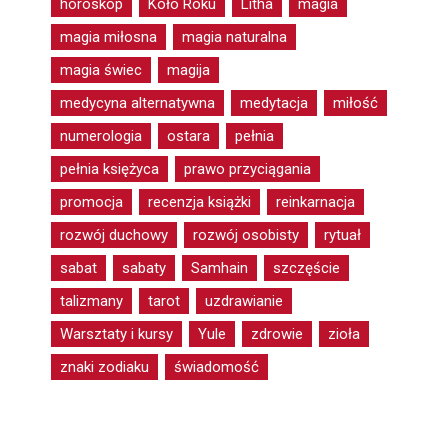
horoskop
Koło Roku
Litha
magia
magia miłosna
magia naturalna
magia świec
magija
medycyna alternatywna
medytacja
miłość
numerologia
ostara
pełnia
pełnia księżyca
prawo przyciągania
promocja
recenzja książki
reinkarnacja
rozwój duchowy
rozwój osobisty
rytuał
sabat
sabaty
Samhain
szczęście
talizmany
tarot
uzdrawianie
Warsztaty i kursy
Yule
zdrowie
zioła
znaki zodiaku
świadomość