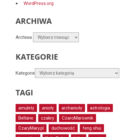
WordPress.org
ARCHIWA
Archiwa
KATEGORIE
Kategorie
TAGI
amulety
anioły
archanioły
astrologia
Beltane
czakry
CzaroMarownik
CzaryMary.pl
duchowość
feng shui