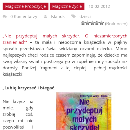
Magiczne Propozycje
Magiczne Życie
10-02-2012
0 Komentarzy
Islands
dzieci
(Brak ocen)
„Nie przydeptuj małych skrzydeł. O niezamierzonych
zranieniach”
– ta mała i niepozorna książeczka w piękny
sposób przedstawia świat widziany oczami dziecka. Mimo
najlepszych chęci rodzice czasem zapominają, że dziecko ma
swój własny świat i postrzega go w zupełnie inny sposób niż
dorosły. Poniżej fragment z tej ciepłej i pełnej mądrości
książeczki:
„
Lubię krzyczeć i biegać
.
Nie krzycz na
mnie, gdy
zrobię coś,
czego mi nie
pozwoliłaś i