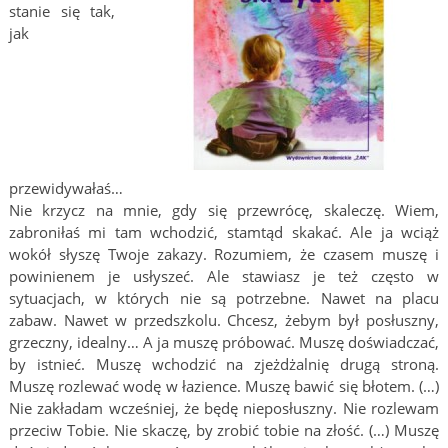
stanie się tak,
jak
przewidywałaś…
Nie krzycz na mnie, gdy się przewrócę, skaleczę. Wiem,
zabroniłaś mi tam wchodzić, stamtąd skakać. Ale ja wciąż
wokół słyszę Twoje zakazy. Rozumiem, że czasem muszę i
powinienem je usłyszeć. Ale stawiasz je też często w
sytuacjach, w których nie są potrzebne. Nawet na placu
zabaw. Nawet w przedszkolu. Chcesz, żebym był posłuszny,
grzeczny, idealny… A ja muszę próbować. Muszę doświadczać,
by istnieć. Muszę wchodzić na zjeżdżalnię drugą stroną.
Muszę rozlewać wodę w łazience. Muszę bawić się błotem. (…)
Nie zakładam wcześniej, że będę nieposłuszny. Nie rozlewam
przeciw Tobie. Nie skaczę, by zrobić tobie na złość. (…) Muszę