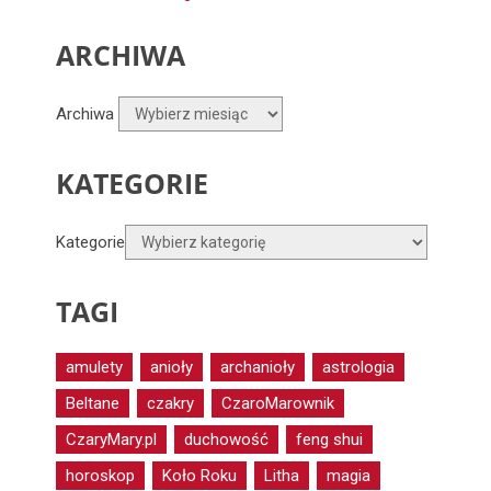
ARCHIWA
Archiwa
KATEGORIE
Kategorie
TAGI
amulety
anioły
archanioły
astrologia
Beltane
czakry
CzaroMarownik
CzaryMary.pl
duchowość
feng shui
horoskop
Koło Roku
Litha
magia