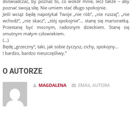
doświadczać, by poznać to, co wokół mnie, lecz także – aby
poznać swoją siłę. Nie umiem stać długo spokojnie.
Jeśli wciąż będę napotykał Twoje „nie rób”, „nie ruszaj”, „nie
wchodź”, „nie skacz”, „stój spokojnie”… stanę się marionetką.
Przestanę być mocnym, radosnym dzieckiem. Stanę się
smutnym małym człowiekiem.
(…)
Będę „grzeczny”, taki, jak sobie życzysz, cichy, spokojny…
I bardzo, bardzo nieszczęśliwy.”
O AUTORZE
MAGDALENA
EMAIL AUTORA