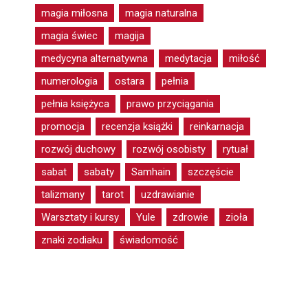
magia miłosna
magia naturalna
magia świec
magija
medycyna alternatywna
medytacja
miłość
numerologia
ostara
pełnia
pełnia księżyca
prawo przyciągania
promocja
recenzja książki
reinkarnacja
rozwój duchowy
rozwój osobisty
rytuał
sabat
sabaty
Samhain
szczęście
talizmany
tarot
uzdrawianie
Warsztaty i kursy
Yule
zdrowie
zioła
znaki zodiaku
świadomość